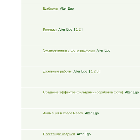
Шаблоны
Alter Ego
Коллажи
Alter Ego
[
1
2
]
Эксперементы с фотографиями
Alter Ego
Дуэльные работы
Alter Ego
[
1
2
3
]
Создание эффектов фильтрами (обработка фото)
Alter Ego
Анимация в Image Ready
Alter Ego
Блестящие надписи
Alter Ego