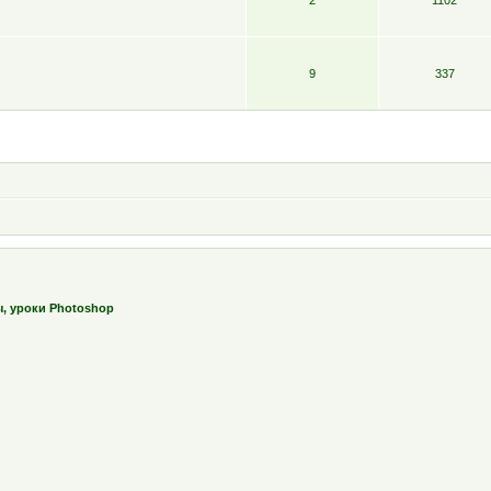
9
337
ы, уроки Photoshop