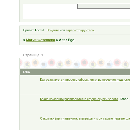
Привет, Гость!
Войдите
или
зарегистрируйтесь
.
»
Магия Фотошопа
»
Alter Ego
Страница:
1
Тема
Как реализуется процесс оформления исключения недвижи
Какие компании развиваются в сфере скупки золота
Krasd
Открытки (приглашения), эпиграфы - мои самые первые ш