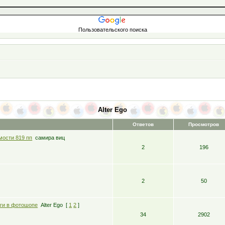
Пользовательского поиска
Alter Ego
Ответов
Просмотров
мости 819 пп
самира виц
2
196
2
50
аги в фотошопе
Alter Ego
[
1
2
]
34
2902