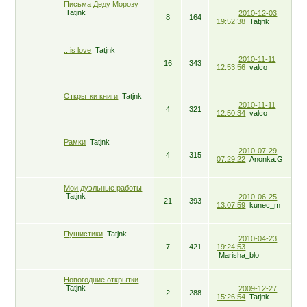
Письма Деду Морозу
Tatjnk
2010-12-03
8
164
19:52:38
Tatjnk
...is love
Tatjnk
2010-11-11
16
343
12:53:56
valco
Открытки книги
Tatjnk
2010-11-11
4
321
12:50:34
valco
Рамки
Tatjnk
2010-07-29
4
315
07:29:22
Anonka.G
Мои дуэльные работы
Tatjnk
2010-06-25
21
393
13:07:59
kunec_m
Пушистики
Tatjnk
2010-04-23
7
421
19:24:53
Marisha_blo
Новогодние открытки
Tatjnk
2009-12-27
2
288
15:26:54
Tatjnk