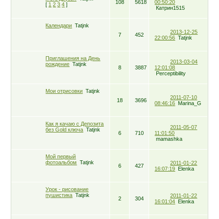
108
5618
00:50:20
[
1
2
3
4
]
Катрин1515
Календари
Tatjnk
2013-12-25
7
452
22:00:56
Tatjnk
Приглашения на День
2013-03-04
рождение
Tatjnk
8
3887
12:01:08
Perceptibility
Мои отрисовки
Tatjnk
2011-07-10
18
3696
08:46:16
Marina_G
Как я качаю с Депозита
2011-05-07
без Gold ключа
Tatjnk
6
710
11:01:50
mamashka
Мой первый
фотоальбом
Tatjnk
2011-01-22
6
427
16:07:19
Elenka
Урок - рисование
пушистика
Tatjnk
2011-01-22
2
304
16:01:04
Elenka