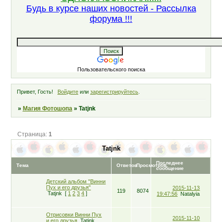
Будь в курсе наших новостей - Рассылка
форума !!!
Пользовательского поиска
Привет, Гость!
Войдите
или
зарегистрируйтесь
.
»
Магия Фотошопа
»
Tatjnk
Страница:
1
Tatjnk
Последнее
Тема
Ответов
Просмотров
сообщение
Детский альбом "Винни
Пух и его друзья"
2015-11-13
119
8074
Tatjnk
[
1
2
3
4
]
19:47:56
Natalyia
Отрисовки Винни Пух
2015-11-10
и его друзья
Tatjnk