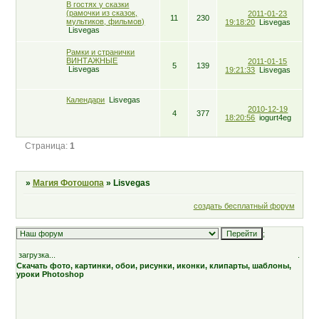
В гостях у сказки
(рамочки из сказок,
2011-01-23
11
230
мультиков, фильмов)
19:18:20
Lisvegas
Lisvegas
Рамки и странички
ВИНТАЖНЫЕ
2011-01-15
5
139
Lisvegas
19:21:33
Lisvegas
Календари
Lisvegas
2010-12-19
4
377
18:20:56
iogurt4eg
Страница:
1
»
Магия Фотошопа
»
Lisvegas
создать бесплатный форум
;
загрузка...
.
Скачать фото, картинки, обои, рисунки, иконки, клипарты, шаблоны,
уроки Photoshop