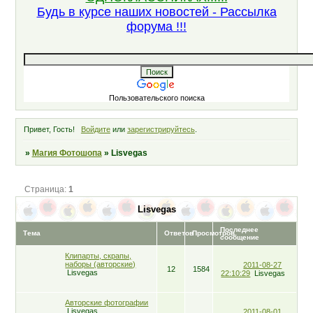
Будь в курсе наших новостей - Рассылка
форума !!!
Пользовательского поиска
Привет, Гость!
Войдите
или
зарегистрируйтесь
.
»
Магия Фотошопа
»
Lisvegas
Страница:
1
Lisvegas
Последнее
Тема
Ответов
Просмотров
сообщение
Клипарты, скрапы,
наборы (авторские)
2011-08-27
12
1584
Lisvegas
22:10:29
Lisvegas
Авторские фотографии
Lisvegas
2011-08-01