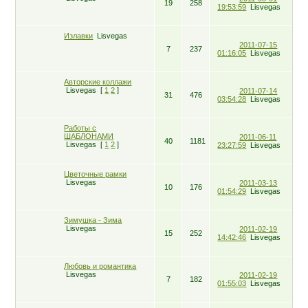
19
258
19:53:59
Lisvegas
Излавки
Lisvegas
2011-07-15
7
237
01:16:05
Lisvegas
Авторские коллажи
Lisvegas
[
1
2
]
2011-07-14
31
476
03:54:28
Lisvegas
Работы с
ШАБЛОНАМИ
2011-06-11
40
1181
Lisvegas
[
1
2
]
23:27:59
Lisvegas
Цветочные рамки
Lisvegas
2011-03-13
10
176
01:54:29
Lisvegas
Зимушка - Зима
Lisvegas
2011-02-19
15
252
14:42:46
Lisvegas
Любовь и романтика
Lisvegas
2011-02-19
7
182
01:55:03
Lisvegas