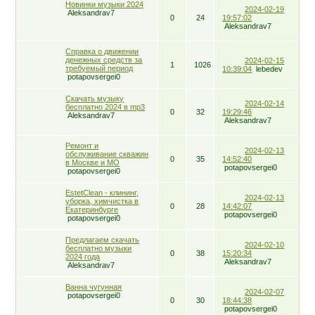
Новинки музыки 2024
2024-02-19
Aleksandrav7
0
24
19:57:02
Aleksandrav7
Справка о движении
денежных средств за
2024-02-15
1
1026
требуемый период
10:39:04
lebedev
potapovsergei0
Скачать музыку
2024-02-14
бесплатно 2024 в mp3
0
32
19:29:46
Aleksandrav7
Aleksandrav7
Ремонт и
2024-02-13
обслуживание скважин
0
35
14:52:40
в Москве и МО
potapovsergei0
potapovsergei0
EstetClean - клининг,
2024-02-13
уборка, химчистка в
0
28
14:42:07
Екатеринбурге
potapovsergei0
potapovsergei0
Предлагаем скачать
2024-02-10
бесплатно музыки
0
38
15:20:34
2024 года
Aleksandrav7
Aleksandrav7
Ванна чугунная
2024-02-07
potapovsergei0
0
30
18:44:38
potapovsergei0