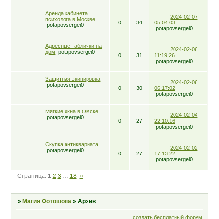
Аренда кабинета
2024-02-07
психолога в Москве
0
34
05:04:03
potapovsergei0
potapovsergei0
Адресные таблички на
2024-02-06
дом
potapovsergei0
0
31
11:19:26
potapovsergei0
Защитная экипировка
2024-02-06
potapovsergei0
0
30
06:17:02
potapovsergei0
Мягкие окна в Омске
2024-02-04
potapovsergei0
0
27
22:10:16
potapovsergei0
Скупка антиквариата
2024-02-02
potapovsergei0
0
27
17:13:22
potapovsergei0
Страница:
1
2
3
…
18
»
»
Магия Фотошопа
»
Архив
создать бесплатный форум