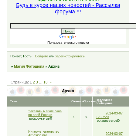
Будь в курсе наших новостей - Рассылка
форума !!!
Пользовательского поиска
Привет, Гость!
Войдите
или
зарегистрируйтесь
.
»
Магия Фотошопа
»
Архив
Страница:
1
2
3
…
18
»
Архив
Последнее
Тема
Ответов
Просмотров
сообщение
Заказать мягкие окна
2024-03-07
по всей России
0
60
12:27:20
potapovsergei0
potapovsergei0
Интернет-агентство
2024-03-07
ArtVision.pro