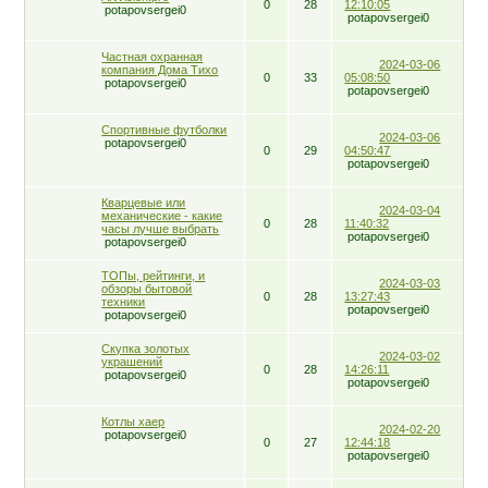
0
28
12:10:05
potapovsergei0
potapovsergei0
Частная охранная
2024-03-06
компания Дома Тихо
0
33
05:08:50
potapovsergei0
potapovsergei0
Спортивные футболки
2024-03-06
potapovsergei0
0
29
04:50:47
potapovsergei0
Кварцевые или
2024-03-04
механические - какие
0
28
11:40:32
часы лучше выбрать
potapovsergei0
potapovsergei0
ТОПы, рейтинги, и
2024-03-03
обзоры бытовой
0
28
13:27:43
техники
potapovsergei0
potapovsergei0
Скупка золотых
2024-03-02
украшений
0
28
14:26:11
potapovsergei0
potapovsergei0
Котлы хаер
2024-02-20
potapovsergei0
0
27
12:44:18
potapovsergei0