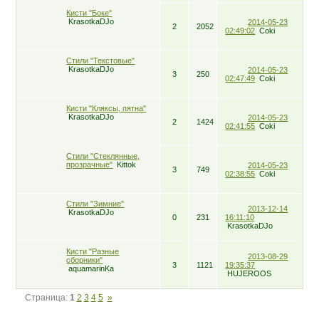
Кисти "Боке"
KrasotkaDJo
2014-05-23
2
2052
02:49:02
Coki
Стили "Текстовые"
KrasotkaDJo
2014-05-23
3
250
02:47:49
Coki
Кисти "Кляксы, пятна"
KrasotkaDJo
2014-05-23
2
1424
02:41:55
Coki
Стили "Стеклянные,
прозрачные"
Kittok
2014-05-23
3
749
02:38:55
Coki
Стили "Зимние"
2013-12-14
KrasotkaDJo
0
231
16:11:10
KrasotkaDJo
Кисти "Разные
2013-08-29
сборники"
3
1121
19:35:37
aquamarinKa
HUJEROOS
Страница:
1
2
3
4
5
»