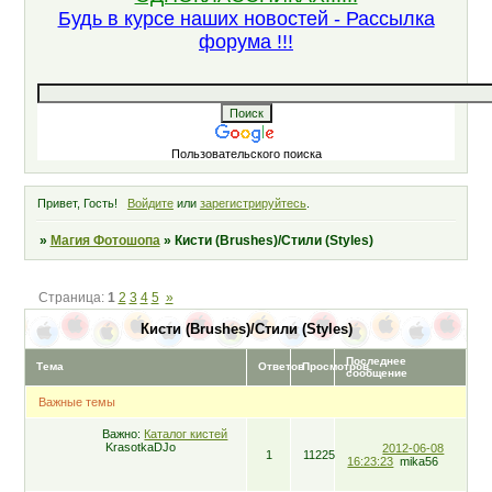
Будь в курсе наших новостей - Рассылка
форума !!!
Пользовательского поиска
Привет, Гость!
Войдите
или
зарегистрируйтесь
.
»
Магия Фотошопа
»
Кисти (Brushes)/Стили (Styles)
Страница:
1
2
3
4
5
»
Кисти (Brushes)/Стили (Styles)
Последнее
Тема
Ответов
Просмотров
сообщение
Важные темы
Важно:
Каталог кистей
KrasotkaDJo
2012-06-08
1
11225
16:23:23
mika56