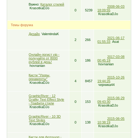
Важно:
Каталог стилей
2008-06-03
KrasotkaDJo
0
5239
18:09:55
KrasotkaDJo
Темы форума
Дизайн
ValentindaK
2021-06-17
2
266
01:55:33
Asat
Онлайн-логист vip -
2017-03-08
получайте от 8000
0
186
00:45:19
рублей в день!
hovnanian
hovnanian
Кисти "Узоры,
2015-10-26
орнаменты"
4
8457
19:44:26
KrasotkaDJo
черника44
GrарhiсRivеr - 12
2015-06-29
Grafity Text Effect Style
0
153
09:43:30
- Графити стили
KrasotkaDJo
KrasotkaDJo
GrарhiсRivеr - 10 3D
2015-06-05
Text Styles
0
138
10:38:19
KrasotkaDJo
KrasotkaDJo
Киcти для фотошоп -