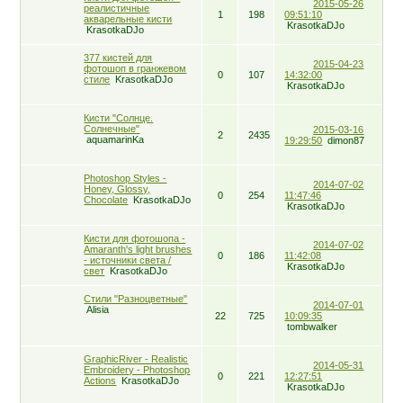
2015-05-26
реалистичные
1
198
09:51:10
акварельные кисти
KrasotkaDJo
KrasotkaDJo
377 кистей для
2015-04-23
фотошоп в гранжевом
0
107
14:32:00
стиле
KrasotkaDJo
KrasotkaDJo
Кисти "Солнце.
Солнечные"
2015-03-16
2
2435
aquamarinKa
19:29:50
dimon87
Photoshop Styles -
2014-07-02
Honey, Glossy,
0
254
11:47:46
Chocolate
KrasotkaDJo
KrasotkaDJo
Кисти для фотошопа -
2014-07-02
Amaranth's light brushes
0
186
11:42:08
- источники света /
KrasotkaDJo
свет
KrasotkaDJo
Стили "Разноцветные"
2014-07-01
Alisia
22
725
10:09:35
tombwalker
GraphicRiver - Realistic
2014-05-31
Embroidery - Photoshop
0
221
12:27:51
Actions
KrasotkaDJo
KrasotkaDJo