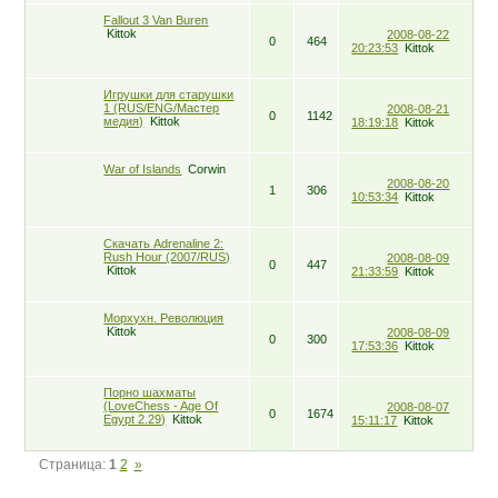
Fallout 3 Van Buren
Kittok
2008-08-22
0
464
20:23:53
Kittok
Игрушки для старушки
1 (RUS/ENG/Мастер
2008-08-21
0
1142
медия)
Kittok
18:19:18
Kittok
War of Islands
Corwin
2008-08-20
1
306
10:53:34
Kittok
Скачать Adrenaline 2:
Rush Hour (2007/RUS)
2008-08-09
0
447
Kittok
21:33:59
Kittok
Морхухн. Революция
Kittok
2008-08-09
0
300
17:53:36
Kittok
Порно шахматы
(LoveChess - Age Of
2008-08-07
0
1674
Egypt 2.29)
Kittok
15:11:17
Kittok
Страница:
1
2
»