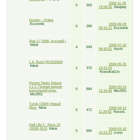
2009-11-28
0
363
19:58:06
Ланфир
Destiny - Online
Excentrik
2009-09-28
0
280
09:16:12
Excentrik
Дом 3 ( 2006, русский )
Kittok
2009-07-20
4
649
08:43:01
Nochi
L.A. Rush (RUS/2006)
2009-05-25
Kittok
2
370
10:31:03
KrasotkaDJo
Pocket Tanks Deluxe
v.1.3. Полная версия
2009-05-24
0
884
консольной игры.
12:18:49
Mic2001
Mic2001
Turok (2008) Новый
Диск
Alisia
2009-04-12
5
472
11:28:52
RasseL
Half-Life 2 - Rock 24
(2008) RUS
Kittok
2009-03-18
5
665
10:23:23
crone