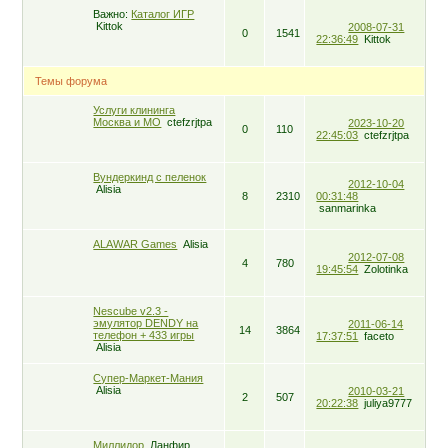
Важно:
Каталог ИГР
Kittok
2008-07-31
0
1541
22:36:49
Kittok
Темы форума
Услуги клининга
Москва и МО
ctefzrjtpa
2023-10-20
0
110
22:45:03
ctefzrjtpa
Вундеркинд с пеленок
2012-10-04
Alisia
8
2310
00:31:48
sanmarinka
ALAWAR Games
Alisia
2012-07-08
4
780
19:45:54
Zolotinka
Nescube v2.3 -
эмулятор DENDY на
2011-06-14
14
3864
телефон + 433 игры
17:37:51
faceto
Alisia
Супер-Маркет-Мания
Alisia
2010-03-21
2
507
20:22:38
juliya9777
Миллидор
Ланфир