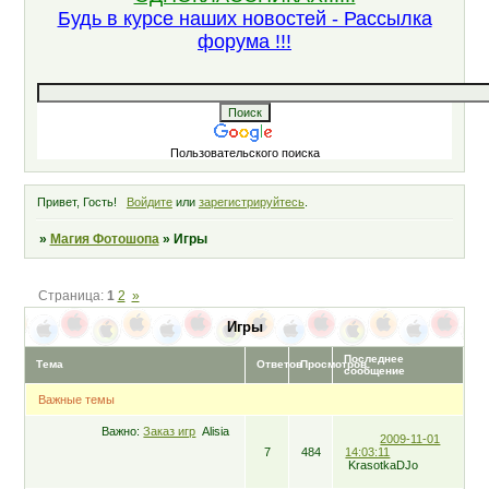
Будь в курсе наших новостей - Рассылка
форума !!!
Пользовательского поиска
Привет, Гость!
Войдите
или
зарегистрируйтесь
.
»
Магия Фотошопа
»
Игры
Страница:
1
2
»
Игры
Последнее
Тема
Ответов
Просмотров
сообщение
Важные темы
Важно:
Заказ игр
Alisia
2009-11-01
7
484
14:03:11
KrasotkaDJo