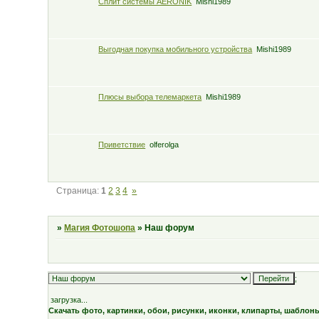
Сплит системы AERONIK
Mishi1989
Выгодная покупка мобильного устройства
Mishi1989
Плюсы выбора телемаркета
Mishi1989
Приветствие
olferolga
Страница:
1
2
3
4
»
»
Магия Фотошопа
»
Наш форум
;
загрузка...
Скачать фото, картинки, обои, рисунки, иконки, клипарты, шаблон