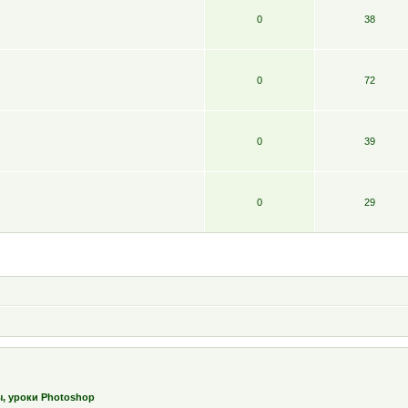
0
38
0
72
0
39
0
29
ы, уроки Photoshop