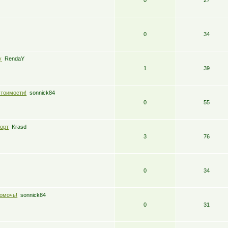
0
34
у
RendaY
1
39
стоимости!
sonnick84
0
55
порт
Krasd
3
76
0
34
омочь!
sonnick84
0
31