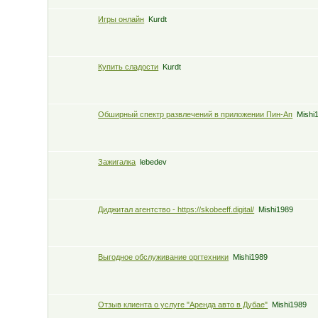
Игры онлайн
Kurdt
Купить сладости
Kurdt
Обширный спектр развлечений в приложении Пин-Ап
Mishi
Зажигалка
lebedev
Диджитал агентство - https://skobeeff.digital/
Mishi1989
Выгодное обслуживание оргтехники
Mishi1989
Отзыв клиента о услуге "Аренда авто в Дубае"
Mishi1989