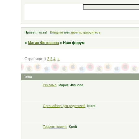
Привет, Гость!
Войдите
или
зарегистрируйтесь
.
»
Магия Фотошопа
»
Наш форум
Страница:
1
2
3
4
»
Тема
Реклама
Мария Иванова
Органайзер для родителей
Kurdt
Торрент клиент
Kurdt