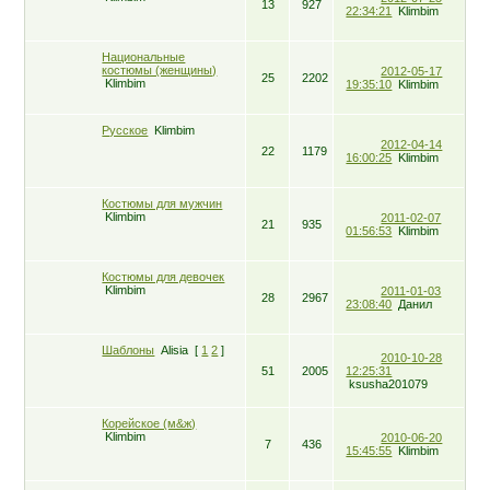
13
927
22:34:21
Klimbim
Национальные
костюмы (женщины)
2012-05-17
25
2202
Klimbim
19:35:10
Klimbim
Русское
Klimbim
2012-04-14
22
1179
16:00:25
Klimbim
Костюмы для мужчин
Klimbim
2011-02-07
21
935
01:56:53
Klimbim
Костюмы для девочек
Klimbim
2011-01-03
28
2967
23:08:40
Данил
Шаблоны
Alisia
[
1
2
]
2010-10-28
51
2005
12:25:31
ksusha201079
Корейское (м&ж)
Klimbim
2010-06-20
7
436
15:45:55
Klimbim