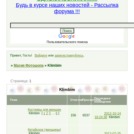
Будь в курсе наших новостей - Рассылка
форума !!!
Пользовательского поиска
Привет, Гость!
Войдите
или
зарегистрируйтесь
.
»
Магия Фотошопа
»
Klimbim
Страница:
1
Klimbim
Последнее
Тема
Ответов
Просмотров
сообщение
Костюмы для женщин
Klimbim
[
1
2
3
…
6
]
2012-10-14
156
6537
16:24:38
Klimbim
Китайское (женщины)
Klimbim
2012-07-25