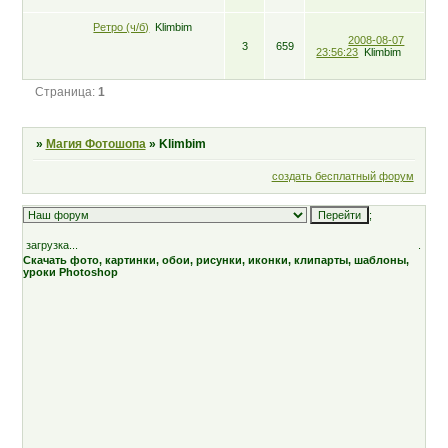
Ретро (ч/б)
Klimbim
2008-08-07
3
659
23:56:23
Klimbim
Страница:
1
»
Магия Фотошопа
»
Klimbim
создать бесплатный форум
;
загрузка...
.
Скачать фото, картинки, обои, рисунки, иконки, клипарты, шаблоны,
уроки Photoshop