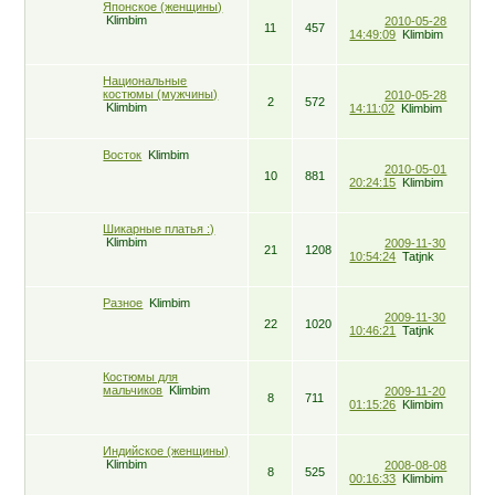
Японское (женщины)
Klimbim
2010-05-28
11
457
14:49:09
Klimbim
Национальные
костюмы (мужчины)
2010-05-28
2
572
Klimbim
14:11:02
Klimbim
Восток
Klimbim
2010-05-01
10
881
20:24:15
Klimbim
Шикарные платья :)
Klimbim
2009-11-30
21
1208
10:54:24
Tatjnk
Разное
Klimbim
2009-11-30
22
1020
10:46:21
Tatjnk
Костюмы для
мальчиков
Klimbim
2009-11-20
8
711
01:15:26
Klimbim
Индийское (женщины)
Klimbim
2008-08-08
8
525
00:16:33
Klimbim