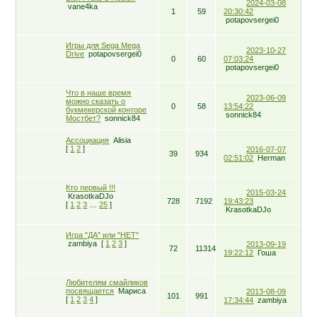
2024-03-08
vane4ka
1
59
20:30:42
potapovsergei0
Игры для Sega Mega
2023-10-27
Drive
potapovsergei0
0
60
07:03:24
potapovsergei0
Что в наше время
2023-06-09
можно сказать о
0
58
13:54:22
букмекерской конторе
sonnick84
Мостбет?
sonnick84
Ассоциация
Alisia
[
1
2
]
2016-07-07
39
934
02:51:02
Herman
Кто первый !!!
2015-03-24
KrasotkaDJo
728
7192
19:43:23
[
1
2
3
…
25
]
KrasotkaDJo
Игра "ДА" или "НЕТ"
zambiya
[
1
2
3
]
2013-09-19
72
11314
19:22:12
Гоша
Любителям смайликов
посвящается
Мариса
2013-08-09
101
991
[
1
2
3
4
]
17:34:44
zambiya