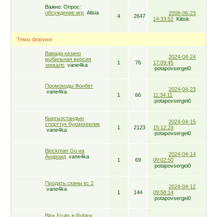
Важно:
Опрос:
обсуждение игр
Alisia
2008-06-23
4
2647
14:33:52
Kittok
Темы форума
Вавада казино
2024-04-24
мобильная версия
1
76
17:09:45
зеркало
vane4ka
potapovsergei0
Промокоды Фонбет
2024-04-23
vane4ka
1
66
11:34:11
potapovsergei0
Кыргызстандын
2024-04-15
спорттук букмекерлик
1
2123
15:12:29
vane4ka
potapovsergei0
Blockman Go на
2024-04-14
Андроид
vane4ka
1
69
09:02:50
potapovsergei0
Продать скины кс 2
2024-04-12
vane4ka
1
144
09:58:14
potapovsergei0
Blox Fruits в Roblox