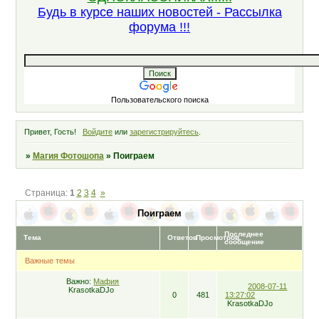
Будь в курсе наших новостей - Рассылка
форума !!!
Пользовательского поиска
Привет, Гость!
Войдите
или
зарегистрируйтесь
.
»
Магия Фотошопа
»
Поиграем
Страница:
1
2
3
4
»
Поиграем
Последнее
Тема
Ответов
Просмотров
сообщение
Важные темы
Важно:
Мафия
2008-07-11
KrasotkaDJo
0
481
13:27:02
KrasotkaDJo