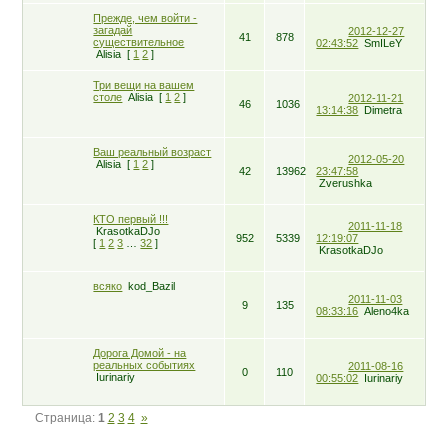
Прежде, чем войти -
загадай
2012-12-27
41
878
существительное
02:43:52
SmILeY
Alisia
[
1
2
]
Три вещи на вашем
столе
Alisia
[
1
2
]
2012-11-21
46
1036
13:14:38
Dimetra
Ваш реальный возраст
2012-05-20
Alisia
[
1
2
]
42
13962
23:47:58
Zverushka
КТО первый !!!
2011-11-18
KrasotkaDJo
952
5339
12:19:07
[
1
2
3
…
32
]
KrasotkaDJo
всяко
kod_Bazil
2011-11-03
9
135
08:33:16
Aleno4ka
Дорога Домой - на
реальных событиях
2011-08-16
0
110
Iurinariy
00:55:02
Iurinariy
Страница:
1
2
3
4
»