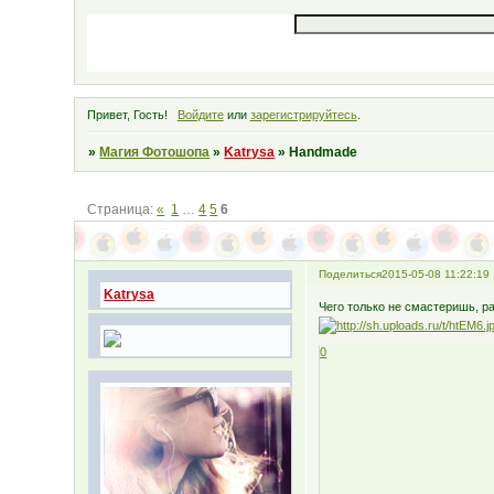
Привет, Гость!
Войдите
или
зарегистрируйтесь
.
»
Магия Фотошопа
»
Katrysa
»
Handmade
Страница:
«
1
…
4
5
6
Поделиться
2015-05-08 11:22:19
Katrysa
Чего только не смастеришь, ра
0