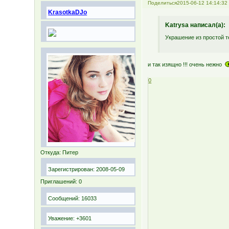
Поделиться
2015-06-12 14:14:32
KrasotkaDJo
Katrysa написал(а):
Украшение из простой т
и так изящно !!! очень нежно
0
Откуда:
Питер
Зарегистрирован
: 2008-05-09
Приглашений:
0
Сообщений:
16033
Уважение:
+3601