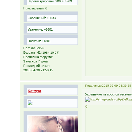
Зарегистрирован
: 2008-05-09
Приглашений:
0
Сообщений:
16033
Уважение:
+3601
Позитив:
+1801
Пол:
Женский
Возраст:
41
[1984-10-27]
Провел на форуме:
3 месяца 7 дней
Последний визит:
2016-04-30 21:50:15
Поделиться
2015-06-09 08:39:25
Katrysa
Украшение из простой тесемочк
0