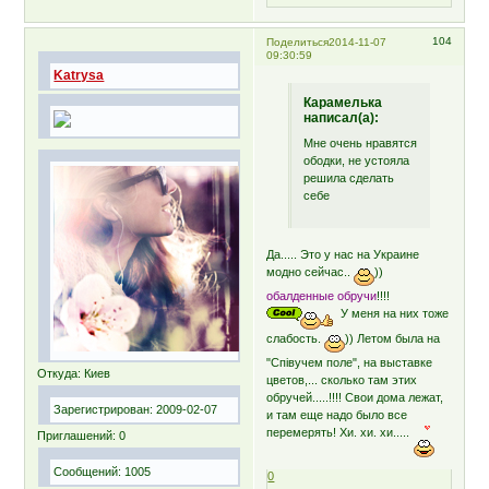
104
Поделиться
2014-11-07
09:30:59
Katrysa
Карамелька
написал(а):
Мне очень нравятся
ободки, не устояла
решила сделать
себе
Да..... Это у нас на Украине
модно сейчас..
))
обалденные обручи
!!!!
У меня на них тоже
слабость.
)) Летом была на
"Спiвучем поле", на выставке
Откуда:
Киев
цветов,... сколько там этих
обручей.....!!!! Свои дома лежат,
Зарегистрирован
: 2009-02-07
и там еще надо было все
перемерять! Хи. хи. хи.....
Приглашений:
0
Сообщений:
1005
0