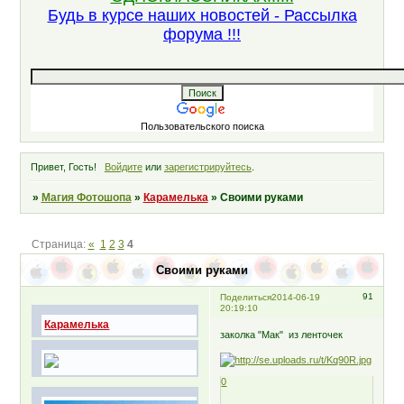
Будь в курсе наших новостей - Рассылка
форума !!!
Пользовательского поиска
Привет, Гость!
Войдите
или
зарегистрируйтесь
.
»
Магия Фотошопа
»
Карамелька
»
Своими руками
Страница:
«
1
2
3
4
Своими руками
91
Поделиться
2014-06-19
20:19:10
Карамелька
заколка "Мак" из ленточек
0