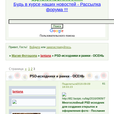
Будь в курсе наших новостей - Рассылка
форума !!!
Пользовательского поиска
Привет, Гость!
Войдите
или
зарегистрируйтесь
.
»
Магия Фотошопа
»
lantana
»
PSD-исходники и рамки - ОСЕНЬ
Страница:
«
1
2
3
PSD-исходники и рамки - ОСЕНЬ
61
Поделиться
2016-09-09
18:03:23
lantana
Многослойный PSD исходник
для создания открыток и
оформления фото - Послание