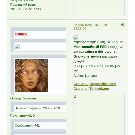
Последний визит:
2016-10-08 22:59:33
63
Поделиться
2016-09-19
15:23:06
lantana
Многослойный PSD исходник
для дизайна в фотошопе -
Всю ночь звучит мелодия
дождя
PSD | 7087 x 7087 | 300 dpi | 279
MB
Author: Lantana
Скачать | Depositfiles.com
Скачать | Turbobit.net
0
Откуда:
Украина
Зарегистрирован
: 2009-01-30
Приглашений:
0
Сообщений:
4414