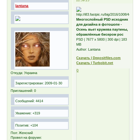
22:59:25
lantana
Многослойный PSD исходник
для дизайна в фотошопе -
Осень вьет кружева паутины,
обрамлённые бисером рос
PSD | 7677 x 5800 | 300 dpi | 183
MB
Author: Lantana
Скачать | Depositfiles.com
Скачать | Turbobit.net
0
Откуда:
Украина
Зарегистрирован
: 2009-01-30
Приглашений:
0
Сообщений:
4414
Уважение:
+319
Позитив:
+104
Пол:
Женский
Провел на форуме: