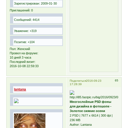
Зарегистрирован
: 2009-01-30
Приглашений:
0
Сообщений:
4414
Уважение:
+319
Позитив:
+104
Пол:
Женский
Провел на форуме:
10 дней 3 часа
Последний визит:
2016-10-08 22:59:33
65
Поделиться
2016-09-23
17:28:39
lantana
Многослойные PSD фоны
для дизайна в фотошопе -
Золотое сияние осени
2 PSD | 7677 x 6614 | 300 dpi |
236 MB
Author: Lantana