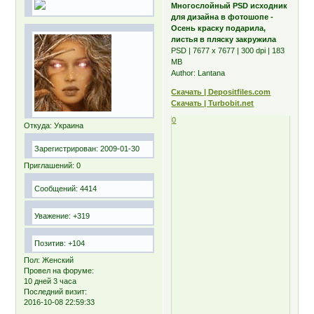
Многослойный PSD исходник
для дизайна в фотошопе -
Осень краску подарила,
листья в пляску закружила
PSD | 7677 x 7677 | 300 dpi | 183
MB
Author: Lantana
Скачать | Depositfiles.com
Скачать | Turbobit.net
0
Откуда:
Украина
Зарегистрирован
: 2009-01-30
Приглашений:
0
Сообщений:
4414
Уважение:
+319
Позитив:
+104
Пол:
Женский
Провел на форуме:
10 дней 3 часа
Последний визит:
2016-10-08 22:59:33