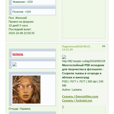
Уважение:
+319
Позитив:
+104
Пол:
Женский
Провел на форуме:
10 дней 3 часа
Последний визит:
2016-10-08 22:59:33
64
Поделиться
2016-09-21
14:21:28
lantana
Многослойный PSD исходник
для творчества в фотошопе -
Созрели тыквы в огороде и
яблоки и виноград
PSD | 7677 x 7677 | 300 dpi | 245
MB
Author: Lantana
Скачать | Depositfiles.com
Скачать | Turbobit.net
0
Откуда:
Украина