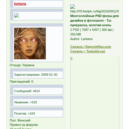
lantana
Многослойные PSD фоны для
дизайна в фотошопе - Ты
прекрасна, золотая осень
2 PSD | 7087 x 5457 | 300 dpi |
250 MB
Author: Lantana
Скачать | Depositfiles.com
Скачать | Turbobit.net
0
Откуда:
Украина
Зарегистрирован
: 2009-01-30
Приглашений:
0
Сообщений:
4414
Уважение:
+319
Позитив:
+104
Пол:
Женский
Провел на форуме:
10 дней 3 часа