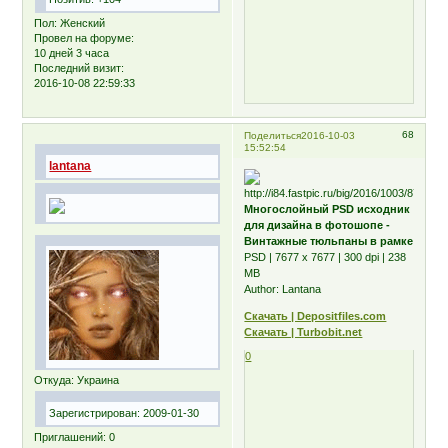
Пол:
Женский
Провел на форуме:
10 дней 3 часа
Последний визит:
2016-10-08 22:59:33
68
Поделиться
2016-10-03
15:52:54
lantana
Многослойный PSD исходник
для дизайна в фотошопе -
Винтажные тюльпаны в рамке
PSD | 7677 x 7677 | 300 dpi | 238
MB
Author: Lantana
Скачать | Depositfiles.com
Скачать | Turbobit.net
0
Откуда:
Украина
Зарегистрирован
: 2009-01-30
Приглашений:
0