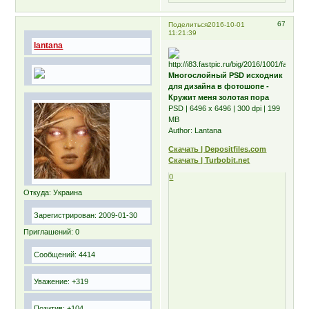
67
Поделиться
2016-10-01
11:21:39
lantana
Многослойный PSD исходник
для дизайна в фотошопе -
Кружит меня золотая пора
PSD | 6496 x 6496 | 300 dpi | 199
MB
Author: Lantana
Скачать | Depositfiles.com
Скачать | Turbobit.net
0
Откуда:
Украина
Зарегистрирован
: 2009-01-30
Приглашений:
0
Сообщений:
4414
Уважение:
+319
Позитив:
+104