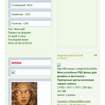
Сообщений:
4414
Уважение:
+319
Позитив:
+104
Пол:
Женский
Провел на форуме:
10 дней 3 часа
Последний визит:
2016-10-08 22:59:33
69
Поделиться
2016-10-05
17:50:37
lantana
Многослойные PSD фоны для
дизайна в фотошопе -
Пурпурные цветы величием
чаруют небеса
2 PSD | 7677 x 7677 | 300 dpi |
257 MB
Author: Lantana
Скачать | Depositfiles.com