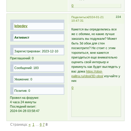
0
224
Поделиться
2024-01-21
10:47:31
lebedev
Кажется вы определились все
же с обоями, но какие лучше
Активист
заказать вы подумали? Может
быть 3d обои для стен
посмотрите? Не стоит с этим
Зарегистрирован
: 2023-12-10
торопиться, мне кажется
пригодиться еще внимательно
Приглашений:
0
оценить свой интерьер и
прикинуть как будет выглядеть у
Сообщений:
183
вас дома
https://oboi-
palitra.ru/oboi/3D-oboi/
изучайте у
Уважение:
0
них
0
Позитив:
0
Провел на форуме:
4 часа 24 минуты
Последний визит:
2024-04-28 03:58:47
Страница:
«
1
…
6
7
8