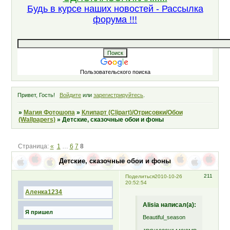
Будь в курсе наших новостей - Рассылка
форума !!!
Пользовательского поиска
Привет, Гость!
Войдите
или
зарегистрируйтесь
.
»
Магия Фотошопа
»
Клипарт (Clipart)/Отрисовки/Обои
(Wallpapers)
»
Детские, сказочные обои и фоны
Страница:
«
1
…
6
7
8
Детские, сказочные обои и фоны
211
Поделиться
2010-10-26
20:52:54
Аленка1234
Alisia написал(а):
Я пришел
Beautiful_season