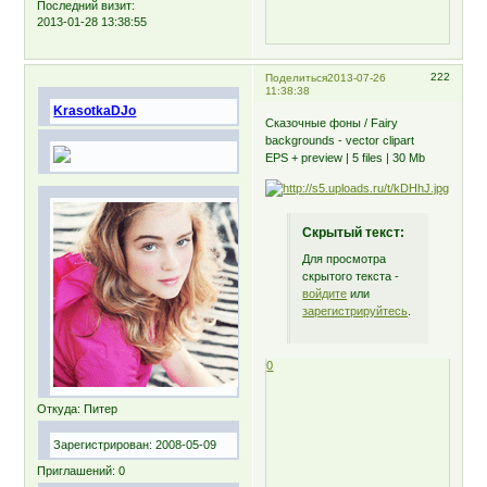
Последний визит:
2013-01-28 13:38:55
222
Поделиться
2013-07-26
11:38:38
KrasotkaDJo
Сказочные фоны / Fairy
backgrounds - vector clipart
EPS + preview | 5 files | 30 Mb
Скрытый текст:
Для просмотра
скрытого текста -
войдите
или
зарегистрируйтесь
.
0
Откуда:
Питер
Зарегистрирован
: 2008-05-09
Приглашений:
0