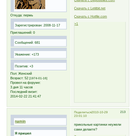
Скачать с Depositfiles.com
Скачать с Letitbit.net
Откуда:
пермь
Скачать с Hotfile.com
+1
Зарегистрирован
: 2008-11-17
Приглашений:
0
Сообщений:
681
Уважение:
+173
Позитив:
+3
Пол:
Женский
Возраст:
52
[1974-01-16]
Провел на форуме:
3 дня 11 часов
Последний визит:
2014-02-22 21:41:47
213
Поделиться
2010-10-29
23:01:10
namin
прикольные картинки неужели
сами делаете?
Я пришел