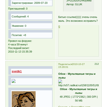
JPG|1920X1440|9MB
Зарегистрирован
: 2009-07-20
Автор: GLUK
Приглашений:
0
Сообщений:
4
Битые ссылки(((((( очень-очень
жаль. Это возможно исправить?
Уважение:
0
0
Позитив:
+8
Провел на форуме:
4 часа 59 минут
Последний визит:
2010-11-13 15:35:39
212
Поделиться
2010-10-27
15:28:01
svetik1
Обои - Мультяшные тигры и
львы
Обои - Мультяшные тигры и
львы
48 JPEG | 1772*2362 | 300 DPI |
56 МБ