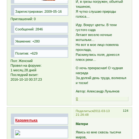
И, в грезы погружен, объятый
тишиною,
Зарегистрирован
: 2009-05-16
Я чутко слушаю природы
голоса…
Приглашений:
0
Иду. Вокруг цветы. В тени
Сообщений:
2846
густого сада
Летают весело ночные
мотыльки…
Уважение:
+280
Но вот в мое лицо повеяла
прохлада,
Позитив:
+629
Раскинулись поля, донесся
плеск реки…
Пол:
Женский
Провел на форуме:
О ночь прекрасная! О чудная
1 месяц 28 дней
награда
Последний визит:
За долгий день труда, волненья
2016-10-10 00:37:23
и тоски!
Автор: Александр Лукьянов
0
124
Поделиться
2011-03-13
21:26:48
Карамелька
Матери
Явись ко мне сквозь тысячи
миров,