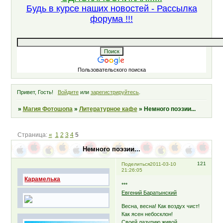
Будь в курсе наших новостей - Рассылка
форума !!!
Пользовательского поиска
Привет, Гость!
Войдите
или
зарегистрируйтесь
.
»
Магия Фотошопа
»
Литературное кафе
»
Немного поэзии...
Страница:
«
1
2
3
4
5
Немного поэзии...
121
Поделиться
2011-03-10
21:26:05
Карамелька
***
Евгений Баратынский
Весна, весна! Как воздух чист!
Как ясен небосклон!
Своей лазурию живой