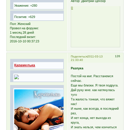
Автор: Дмитрий Цензор
Уважение:
+280
0
Позитив:
+629
Пол:
Женский
Провел на форуме:
1 месяц 28 дней
Последний визит:
2016-10-10 00:37:23
126
Поделиться
2011-03-13
21:33:40
Карамелька
Разлука
Постой на миг. Расстанемся
сейчас.
Еще мы близки. Я твоя подруга.
Дай руку мне. как натянулась
туго
Та жалость тонкая, что вяжет
нас!
И ныне, как всегда, в последний
раз,
И нет конца, нет выхода из
круга,
И знать нельзя, чем кончиться