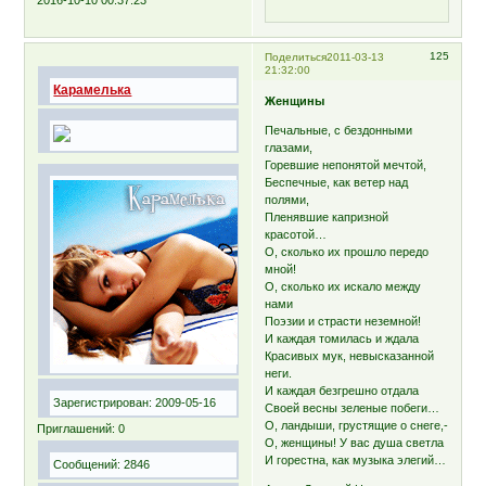
125
Поделиться
2011-03-13
21:32:00
Карамелька
Женщины
Печальные, с бездонными
глазами,
Горевшие непонятой мечтой,
Беспечные, как ветер над
полями,
Пленявшие капризной
красотой…
О, сколько их прошло передо
мной!
О, сколько их искало между
нами
Поэзии и страсти неземной!
И каждая томилась и ждала
Красивых мук, невысказанной
неги.
И каждая безгрешно отдала
Зарегистрирован
: 2009-05-16
Своей весны зеленые побеги…
О, ландыши, грустящие о снеге,-
Приглашений:
0
О, женщины! У вас душа светла
И горестна, как музыка элегий…
Сообщений:
2846