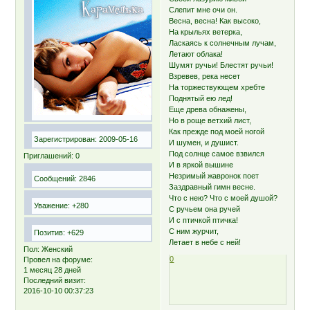
Слепит мне очи он.
Весна, весна! Как высоко,
На крыльях ветерка,
Ласкаясь к солнечным лучам,
Летают облака!
Шумят ручьи! Блестят ручьи!
Взревев, река несет
На торжествующем хребте
Поднятый ею лед!
Еще древа обнажены,
Но в роще ветхий лист,
Как прежде под моей ногой
Зарегистрирован
: 2009-05-16
И шумен, и душист.
Под солнце самое взвился
Приглашений:
0
И в яркой вышине
Незримый жавронок поет
Сообщений:
2846
Заздравный гимн весне.
Что с нею? Что с моей душой?
Уважение:
+280
С ручьем она ручей
И с птичкой птичка!
С ним журчит,
Позитив:
+629
Летает в небе с ней!
Пол:
Женский
0
Провел на форуме:
1 месяц 28 дней
Последний визит:
2016-10-10 00:37:23