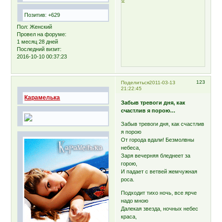
Позитив:
+629
Пол:
Женский
Провел на форуме:
1 месяц 28 дней
Последний визит:
2016-10-10 00:37:23
123
Поделиться
2011-03-13
21:22:45
Карамелька
Забыв тревоги дня, как
счастлив я порою…
Забыв тревоги дня, как счастлив
я порою
От города вдали! Безмолвны
небеса,
Заря вечерняя бледнеет за
горою,
И падает с ветвей жемчужная
роса.
Подходит тихо ночь, все ярче
надо мною
Далекая звезда, ночных небес
краса,