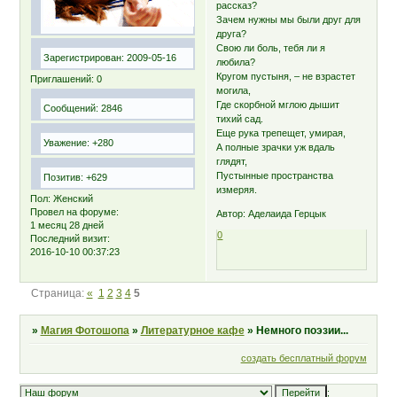
рассказ?
Зачем нужны мы были друг для
друга?
Свою ли боль, тебя ли я
Зарегистрирован
: 2009-05-16
любила?
Кругом пустыня, – не взрастет
Приглашений:
0
могила,
Где скорбной мглою дышит
Сообщений:
2846
тихий сад.
Еще рука трепещет, умирая,
Уважение:
+280
А полные зрачки уж вдаль
глядят,
Пустынные пространства
Позитив:
+629
измеряя.
Пол:
Женский
Провел на форуме:
Автор: Аделаида Герцык
1 месяц 28 дней
0
Последний визит:
2016-10-10 00:37:23
Страница:
«
1
2
3
4
5
»
Магия Фотошопа
»
Литературное кафе
»
Немного поэзии...
создать бесплатный форум
;