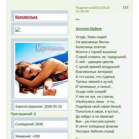
122
Поделиться
2011-03-10
21:26:49
Карамелька
***
Аполлон Майков
Уходи, Зима седая!
Уж красавицы Весны
Колесница золотая
Мчится с горней вышины!
Старой спорить ли, тщедушной,
С ней - царицею цветов,
С целой армией воздушной
Благовонных ветерков!
А что шума, что гуденья,
Теплых ливней и лучей,
И чиликанья, и пенья!..
Уходи себе скорей!
У нее не лук, не стрелы,
Улыбнулась лишь - и ты,
Зарегистрирован
: 2009-05-16
Подобрав свой саван белый,
Поползла в овраг, в кусты!..
Приглашений:
0
Да найдут и по оврагам!
Вон - уж пчел рои шумят,
Сообщений:
2846
И летит победным флагом
Пестрых бабочек отряд!
Уважение:
+280
0