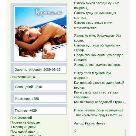
Сквозь вихри звезд и лунные
покровы,
Сквозь гущу огнедышащих
костров,
Сквозь тьму веков и плит
многопудовых.
Явись ко мне, бредущему без
крова,
Сквозь пустыри обледенелых
строф,
Средь горьких снов, что создал
Саваоф,
Явись во имя самого святого.
Зарегистрирован
: 2009-05-16
Я жду тебя в душевном
Приглашений:
0
озареньи,
Как первый взлет младенческой
Сообщений:
2846
весны,
Как музыку, как счастье, как
спасенье,
Уважение:
+280
Как весточку неведомой страны.
И все печали, боли наважденья
Позитив:
+629
Твоей улыбкой будут сметены.
Пол:
Женский
Провел на форуме:
Автор: Рюрик Ивнев
1 месяц 28 дней
0
Последний визит:
2016-10-10 00:37:23