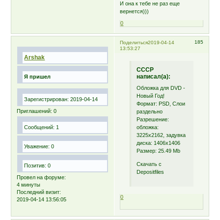
И она к тебе не раз еще
вернется)))
0
185
Поделиться
2019-04-14
13:53:27
Arshak
СССР
написал(а):
Я пришел
Обложка для DVD -
Новый Год!
Зарегистрирован
: 2019-04-14
Формат: PSD, Слои
Приглашений:
0
раздельно
Разрешение:
обложка:
Сообщений:
1
3225х2162, задувка
диска: 1406х1406
Уважение:
0
Размер: 25.49 Mb
Скачать c
Позитив:
0
Depositfiles
Провел на форуме:
4 минуты
Последний визит:
0
2019-04-14 13:56:05