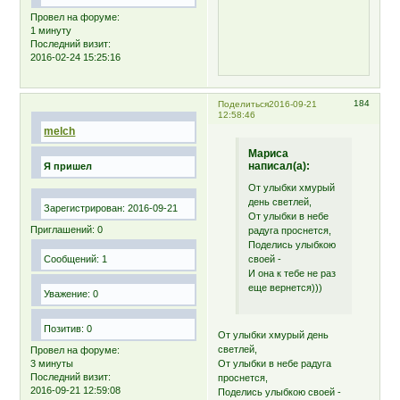
Провел на форуме:
1 минуту
Последний визит:
2016-02-24 15:25:16
184
Поделиться
2016-09-21
12:58:46
melch
Мариса
написал(а):
Я пришел
От улыбки хмурый
день светлей,
Зарегистрирован
: 2016-09-21
От улыбки в небе
Приглашений:
0
радуга проснется,
Поделись улыбкою
своей -
Сообщений:
1
И она к тебе не раз
еще вернется)))
Уважение:
0
Позитив:
0
От улыбки хмурый день
светлей,
Провел на форуме:
3 минуты
От улыбки в небе радуга
Последний визит:
проснется,
2016-09-21 12:59:08
Поделись улыбкою своей -