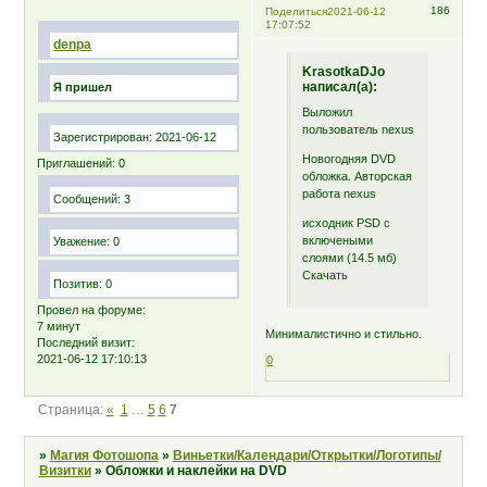
186
Поделиться
2021-06-12
17:07:52
denpa
KrasotkaDJo
написал(а):
Я пришел
Выложил
пользователь nexus
Зарегистрирован
: 2021-06-12
Новогодняя DVD
Приглашений:
0
обложка. Авторская
работа nexus
Сообщений:
3
исходник PSD с
включеными
Уважение:
0
слоями (14.5 мб)
Скачать
Позитив:
0
Провел на форуме:
7 минут
Минималистично и стильно.
Последний визит:
2021-06-12 17:10:13
0
Страница:
«
1
…
5
6
7
»
Магия Фотошопа
»
Виньетки/Календари/Открытки/Логотипы/
Визитки
»
Обложки и наклейки на DVD