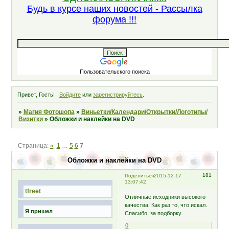
Будь в курсе наших новостей - Рассылка
форума !!!
Пользовательского поиска
Привет, Гость!
Войдите
или
зарегистрируйтесь
.
»
Магия Фотошопа
»
Виньетки/Календари/Открытки/Логотипы/
Визитки
»
Обложки и наклейки на DVD
Страница:
«
1
…
5
6
7
Обложки и наклейки на DVD
181
Поделиться
2015-12-17
13:07:42
tfreet
Отличные исходники высокого
качества! Как раз то, что искал.
Я пришел
Спасибо, за подборку.
0