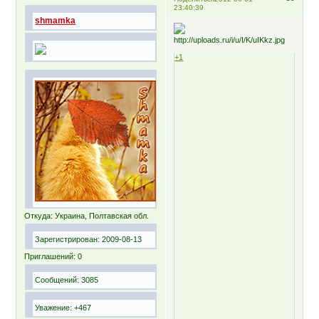
23:40:39
shmamka
+1
Откуда:
Украина, Полтавская обл.
Зарегистрирован
: 2009-08-13
Приглашений:
0
Сообщений:
3085
Уважение:
+467