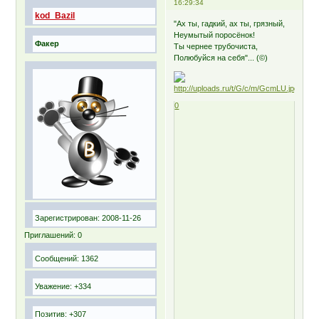
16:29:34
kod_Bazil
"Ах ты, гадкий, ах ты, грязный,
Неумытый поросёнок!
Факер
Ты чернее трубочиста,
Полюбуйся на себя"... (©)
0
Зарегистрирован
: 2008-11-26
Приглашений:
0
Сообщений:
1362
Уважение:
+334
Позитив:
+307