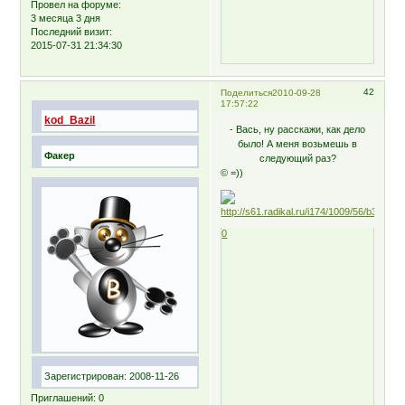
Провел на форуме:
3 месяца 3 дня
Последний визит:
2015-07-31 21:34:30
42
Поделиться
2010-09-28
17:57:22
kod_Bazil
- Вась, ну расскажи, как дело
было! А меня возьмешь в
Факер
следующий раз?
© =))
0
Зарегистрирован
: 2008-11-26
Приглашений:
0