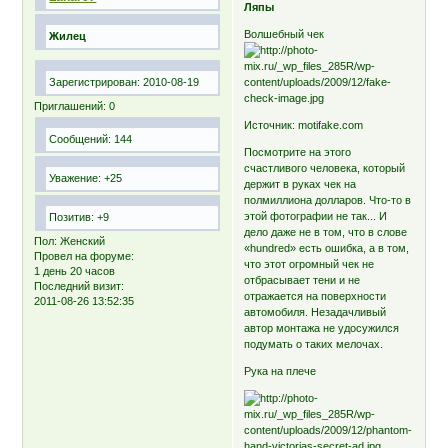
Ляпы
Волшебный чек
Жилец
Зарегистрирован
: 2010-08-19
Приглашений:
0
Источник: motifake.com
Сообщений:
144
Посмотрите на этого
счастливого человека, который
Уважение:
+25
держит в руках чек на
полмиллиона долларов. Что-то в
этой фотографии не так... И
Позитив:
+9
дело даже не в том, что в слове
Пол:
Женский
«hundred» есть ошибка, а в том,
Провел на форуме:
что этот огромный чек не
1 день 20 часов
отбрасывает тени и не
Последний визит:
отражается на поверхности
2011-08-26 13:52:35
автомобиля. Незадачливый
автор монтажа не удосужился
подумать о таких мелочах.
Рука на плече