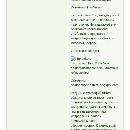
Источник: TresSugar
Не очень понятно, откуда у этой
девушки на плече появилась
чья-то рука. Но видимо её это
беспокоит несильно, она
улыбается и продолжает
непринуждённую прогулку по
морскому берегу.
Отражение не врёт
Источник:
photoshopdisasters.blogspot.com
Ретушь фотографий стала
обязательным этапом перед
печатью изображений: дефекты
и морщины должны исчезнуть,
глупые выражения лица
исправлены, волосы
приглажены, цвет
скорректирован. Однако, если