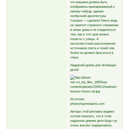
что машина должна быть
изображена припаркованной к
какому-нибудь зданию
необычной архитектуры.
Сказано — сделано! Никто ведь
не заметит странного отражения
в окнах дома и не озадачиться
тем, как в этот дом можно
попасть с улицы. А
несоответствие расположения
источников света и теней тем
более не должно бросаться в
глаза.
Надувной домик для летающих
детей
Источник:
photoshopmistakes.com
Авторы этой рекламы видимо
хотели показать, что в этом
надувном домике дети будут ну
очень высоко подпрыгивать.