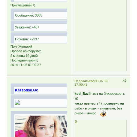
Приглашений:
0
Сообщений:
3085
Уважение:
+467
Позитив:
+2237
Пол:
Женский
Провел на форуме:
2 месяца 10 дней
Последний визит:
2014-11-05 01:02:27
46
Поделиться
2011-07-28
17:50:41
KrasotkaDJo
kod_Bazil
тест на близорукость
)))
какая прелесть )) проверено на
себе - в очках - эйнштейн, без
очков - монро
0