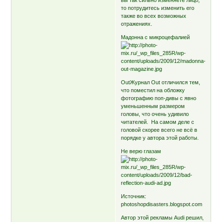
вы так сильно изменяете лицо,
то потрудитесь изменить его
также во всех возможных
отражениях.
Мадонна с микроцефалией
OutЖурнал Out отличился тем,
что поместил на обложку
фотографию поп-дивы с явно
уменьшенным размером
головы, что очень удивило
читателей. На самом деле с
головой скорее всего не всё в
порядке у автора этой работы.
Не верю глазам
Источник:
photoshopdisasters.blogspot.com
Автор этой рекламы Audi решил,