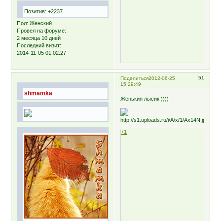
Позитив:
+2237
Пол:
Женский
Провел на форуме:
2 месяца 10 дней
Последний визит:
2014-11-05 01:02:27
51
Поделиться
2012-06-25
15:29:49
shmamka
Женькин лысик ))))
+1