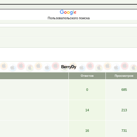
Пользовательского поиска
BerryDy
Ответов
Просмотров
0
685
14
213
16
731