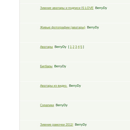
Зимние аватары и подписи IS LOVE
BerryDy
Живые фотографии (аватары)
BerryDy
Аватары
BerryDy
[
1
2
3
4
5
]
Бигбары
BerryDy
Аватары из видео.
BerryDy
Скрапики
BerryDy
Зимние рамочки 2011!
BerryDy