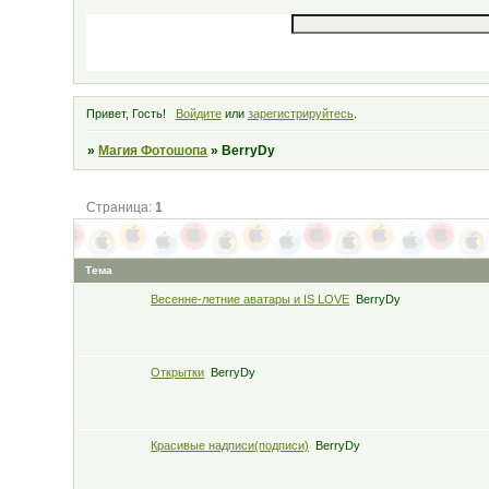
Привет, Гость!
Войдите
или
зарегистрируйтесь
.
»
Магия Фотошопа
»
BerryDy
Страница:
1
Тема
Весенне-летние аватары и IS LOVE
BerryDy
Открытки
BerryDy
Красивые надписи(подписи)
BerryDy