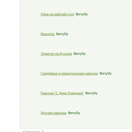
Обои на рабочий стол
BerryDy
Виньетки
BerryDy
Этикетки на бутылки
BerryDy
Свадебные и романтические рамочки
BerryDy
Рамочки "С Днем Рождения"
BerryDy
Детские рамочки
BerryDy
Страница:
1