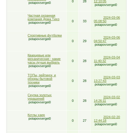
0
28
12:10:05
potapovsergei0
potapovsergei0
Частная охранная
2024-03-06
компания Дома Тихо
0
33
05:08:50
potapovsergei0
potapovsergei0
Спортивные футболки
2024-03-06
potapovsergei0
0
29
04:50:47
potapovsergei0
Кварцевые или
2024-03-04
механические - какие
0
28
11:40:32
часы лучше выбрать
potapovsergei0
potapovsergei0
ТОПы, рейтинги, и
2024-03-03
обзоры бытовой
0
28
13:27:43
техники
potapovsergei0
potapovsergei0
Скупка золотых
2024-03-02
украшений
0
28
14:26:11
potapovsergei0
potapovsergei0
Котлы хаер
2024-02-20
potapovsergei0
0
27
12:44:18
potapovsergei0