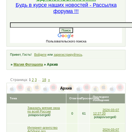
Будь в курсе наших новостей - Рассылка
форума !!!
Пользовательского поиска
Привет, Гость!
Войдите
или
зарегистрируйтесь
.
»
Магия Фотошопа
»
Архив
Страница:
1
2
3
…
18
»
Архив
Последнее
Тема
Ответов
Просмотров
сообщение
Заказать мягкие окна
2024-03-07
по всей России
0
61
12:27:20
potapovsergei0
potapovsergei0
Интернет-агентство
2024-03-07
ArtVision.pro