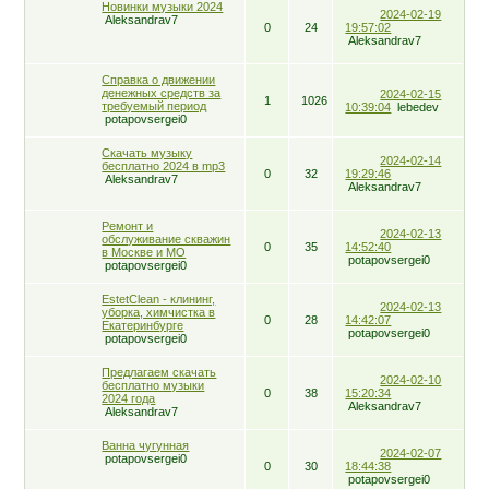
Новинки музыки 2024
2024-02-19
Aleksandrav7
0
24
19:57:02
Aleksandrav7
Справка о движении
денежных средств за
2024-02-15
1
1026
требуемый период
10:39:04
lebedev
potapovsergei0
Скачать музыку
2024-02-14
бесплатно 2024 в mp3
0
32
19:29:46
Aleksandrav7
Aleksandrav7
Ремонт и
2024-02-13
обслуживание скважин
0
35
14:52:40
в Москве и МО
potapovsergei0
potapovsergei0
EstetClean - клининг,
2024-02-13
уборка, химчистка в
0
28
14:42:07
Екатеринбурге
potapovsergei0
potapovsergei0
Предлагаем скачать
2024-02-10
бесплатно музыки
0
38
15:20:34
2024 года
Aleksandrav7
Aleksandrav7
Ванна чугунная
2024-02-07
potapovsergei0
0
30
18:44:38
potapovsergei0