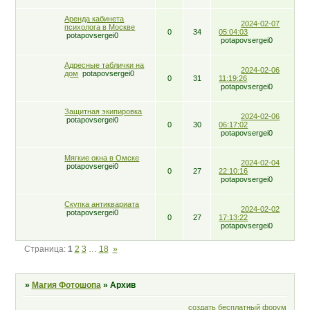
Аренда кабинета
2024-02-07
психолога в Москве
0
34
05:04:03
potapovsergei0
potapovsergei0
Адресные таблички на
2024-02-06
дом
potapovsergei0
0
31
11:19:26
potapovsergei0
Защитная экипировка
2024-02-06
potapovsergei0
0
30
06:17:02
potapovsergei0
Мягкие окна в Омске
2024-02-04
potapovsergei0
0
27
22:10:16
potapovsergei0
Скупка антиквариата
2024-02-02
potapovsergei0
0
27
17:13:22
potapovsergei0
Страница:
1
2
3
…
18
»
»
Магия Фотошопа
»
Архив
создать бесплатный форум