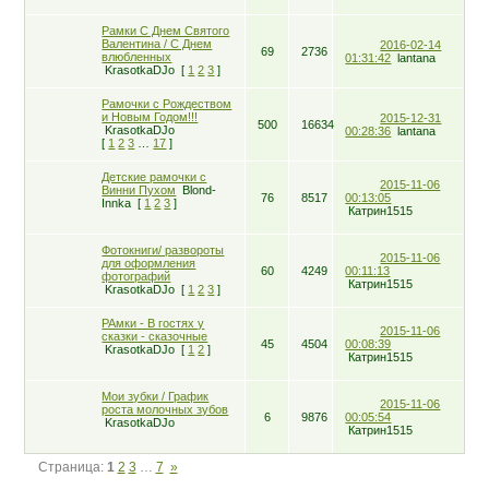
Рамки С Днем Святого
Валентина / С Днем
2016-02-14
69
2736
влюбленных
01:31:42
lantana
KrasotkaDJo
[
1
2
3
]
Рамочки с Рождеством
и Новым Годом!!!
2015-12-31
500
16634
KrasotkaDJo
00:28:36
lantana
[
1
2
3
…
17
]
Детские рамочки с
2015-11-06
Винни Пухом
Blond-
76
8517
00:13:05
Innka
[
1
2
3
]
Катрин1515
Фотокниги/ развороты
2015-11-06
для оформления
60
4249
00:11:13
фотографий
Катрин1515
KrasotkaDJo
[
1
2
3
]
РАмки - В гостях у
2015-11-06
сказки - сказочные
45
4504
00:08:39
KrasotkaDJo
[
1
2
]
Катрин1515
Мои зубки / График
2015-11-06
роста молочных зубов
6
9876
00:05:54
KrasotkaDJo
Катрин1515
Страница:
1
2
3
…
7
»