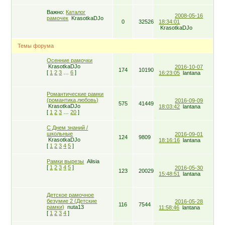
Важно:
Каталог
2008-05-16
рамочек
KrasotkaDJo
0
32526
18:34:01
KrasotkaDJo
Темы форума
Осенние рамочки
KrasotkaDJo
2016-10-07
174
10190
[
1
2
3
…
6
]
16:23:05
lantana
Романтические рамки
(романтика,любовь)
2016-09-09
575
41449
KrasotkaDJo
18:03:42
lantana
[
1
2
3
…
20
]
С Днем знаний /
школьные
2016-09-01
124
9809
KrasotkaDJo
18:16:16
lantana
[
1
2
3
4
5
]
Рамки вырезы
Alisia
[
1
2
3
4
5
]
2016-05-30
123
20029
15:48:51
lantana
Детское рамочное
безумие 2 (Детские
2016-05-28
116
7544
рамки)
nuta13
11:58:46
lantana
[
1
2
3
4
]