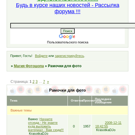
Будь в курсе наших новостей - Рассылка
форума !!!
Пользовательского поиска
Привет, Гость!
Войдите
или
зарегистрируйтесь
.
»
Магия Фотошопа
»
Рамочки для фото
Страница:
1
2
3
…
7
»
Рамочки для фото
Последнее
Тема
Ответов
Просмотров
сообщение
Важные темы
Важно:
Начните
отсюда - Не знаете
2008-12-11
куда выложить
0
1957
18:42:55
материал - Вам сюда!!!
KrasotkaDJo
KrasotkaDJo