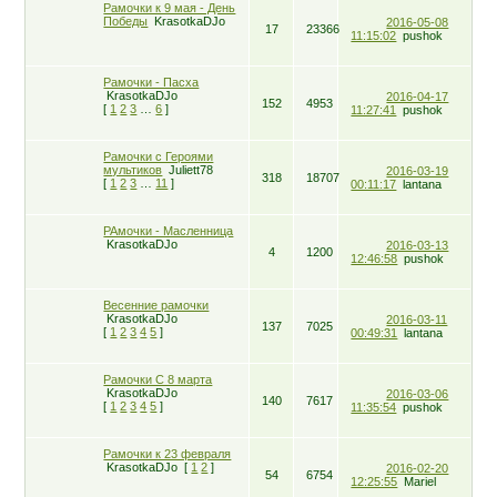
Рамочки к 9 мая - День
Победы
KrasotkaDJo
2016-05-08
17
23366
11:15:02
pushok
Рамочки - Пасха
KrasotkaDJo
2016-04-17
152
4953
[
1
2
3
…
6
]
11:27:41
pushok
Рамочки с Героями
мультиков
Juliett78
2016-03-19
318
18707
[
1
2
3
…
11
]
00:11:17
lantana
РАмочки - Масленница
KrasotkaDJo
2016-03-13
4
1200
12:46:58
pushok
Весенние рамочки
KrasotkaDJo
2016-03-11
137
7025
[
1
2
3
4
5
]
00:49:31
lantana
Рамочки С 8 марта
KrasotkaDJo
2016-03-06
140
7617
[
1
2
3
4
5
]
11:35:54
pushok
Рамочки к 23 февраля
KrasotkaDJo
[
1
2
]
2016-02-20
54
6754
12:25:55
Mariel