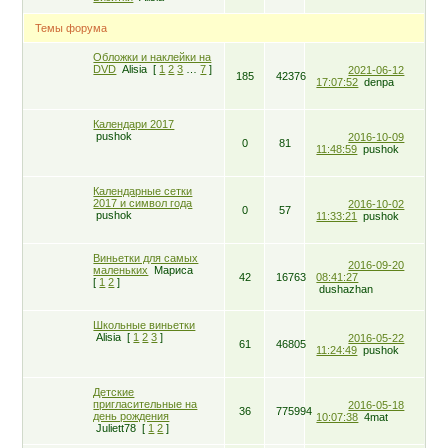
Темы форума
Обложки и наклейки на
DVD
Alisia
[
1
2
3
…
7
]
2021-06-12
185
42376
17:07:52
denpa
Календари 2017
pushok
2016-10-09
0
81
11:48:59
pushok
Календарные сетки
2017 и символ года
2016-10-02
0
57
pushok
11:33:21
pushok
Виньетки для самых
2016-09-20
маленьких
Мариса
42
16763
08:41:27
[
1
2
]
dushazhan
Школьные виньетки
Alisia
[
1
2
3
]
2016-05-22
61
46805
11:24:49
pushok
Детские
пригласительные на
2016-05-18
36
775994
день рождения
10:07:38
4mat
Juliett78
[
1
2
]