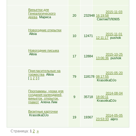
Виньетки для
2015-11-03
Генеалогического
20
232948
16:19:58
древа
Мариса
СветикПЛ0905
Новогодние открытки
Alisia
2015-11-01
10
12471
12:11:17
pushok
Новогодние письма
Alisia
2015-10-25
17
12884
13:06:36
pushok
Пригласительные на
2015-05-20
торжества
Alisia
79
118178
08:17:55
[
1
2
3
]
KrasotkaDJo
Программы, уроки для
2014-08-04
создания календарей,
9
35718
18:00:11
виньеток, открыток,
KrasotkaDJo
грамот
Алена Лим
Визитные карточки
KrasotkaDJo
2014-05-05
19
19367
23:53:33
aipro
Страница:
1
2
»