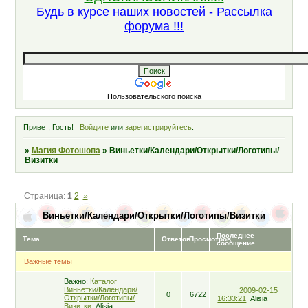
Будь в курсе наших новостей - Рассылка
форума !!!
Пользовательского поиска
Привет, Гость!
Войдите
или
зарегистрируйтесь
.
»
Магия Фотошопа
»
Виньетки/Календари/Открытки/Логотипы/
Визитки
Страница:
1
2
»
Виньетки/Календари/Открытки/Логотипы/Визитки
Последнее
Тема
Ответов
Просмотров
сообщение
Важные темы
Важно:
Каталог
Виньетки/Календари/
2009-02-15
0
6722
Открытки/Логотипы/
16:33:21
Alisia
Визитки
Alisia