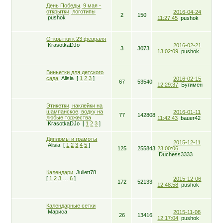
День Победы, 9 мая -
открытки, логотипы
2016-04-24
2
150
pushok
11:27:45
pushok
Открытки к 23 февраля
KrasotkaDJo
2016-02-21
3
3073
13:02:09
pushok
Виньетки для детского
сада
Alisia
[
1
2
3
]
2016-02-15
67
53540
12:29:37
Бугимен
Этикетки, наклейки на
шампанское, водку на
2016-01-11
77
142808
любые торжества
11:42:43
bauer42
KrasotkaDJo
[
1
2
3
]
Дипломы и грамоты
2015-12-11
Alisia
[
1
2
3
4
5
]
125
255843
23:00:06
Duchess3333
Календари
Juliett78
[
1
2
3
…
6
]
2015-12-06
172
52133
12:48:58
pushok
Календарные сетки
Мариса
2015-11-08
26
13416
12:17:04
pushok