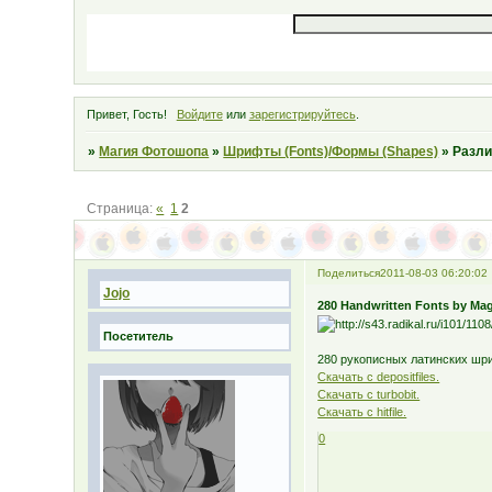
Привет, Гость!
Войдите
или
зарегистрируйтесь
.
»
Магия Фотошопа
»
Шрифты (Fonts)/Формы (Shapes)
»
Разл
Страница:
«
1
2
Поделиться
2011-08-03 06:20:02
Jojo
280 Handwritten Fonts by Ma
Посетитель
280 рукописных латинских шри
Скачать с depositfiles.
Скачать с turbobit.
Скачать с hitfile.
0