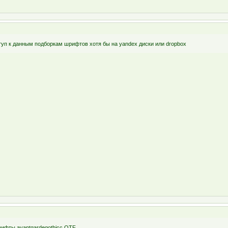
туп к данным подборкам шрифтов хотя бы на yandex диски или dropbox
рифты avantgardegothicc OTF.