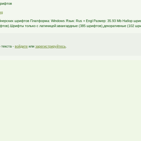
шрифтов
йнерских шрифтов Платформа: Windows Язык: Rus + Engl Размер: 35.93 Mb Набор шр
фтов).Шрифты только с латиницей:авангардные (385 шрифтов),декоративные (102 шр
 текста -
войдите
или
зарегистрируйтесь
.