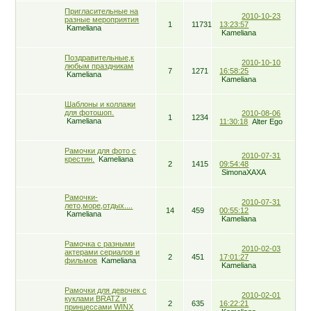
Пригласительные на
2010-10-23
разные мероприятия
1
11731
13:23:57
Kameliana
Kameliana
Поздравительные,к
2010-10-10
любым праздникам
7
1271
16:58:25
Kameliana
Kameliana
Шаблоны и коллажи
для фотошоп.
2010-08-06
1
1234
Kameliana
11:30:18
Alter Ego
Рамочки для фото с
2010-07-31
крестин.
Kameliana
2
1415
09:54:48
SimonaXAXA
Рамочки-
2010-07-31
лето,море,отдых....
14
459
00:55:12
Kameliana
Kameliana
Рамочка с разными
2010-02-03
актерами сериалов и
2
451
17:01:27
фильмов
Kameliana
Kameliana
Рамочки для девочек с
2010-02-01
куклами BRATZ и
2
635
16:22:21
принцессами WINX