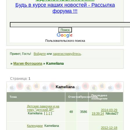
Будь в курсе наших новостей - Рассылка
форума !!!
Пользовательского поиска
Привет, Гость!
Войдите
или
зарегистрируйтесь
.
»
Магия Фотошопа
»
Kameliana
Страница:
1
Kameliana
Последнее
Тема
Ответов
Просмотров
сообщение
Детские рамочки,и на
тему "детский ДР"
2014-03-29
48
3586
Kameliana
[
1
2
]
19:39:14
Nikolai27
Календари
Kameliana
2012-12-18