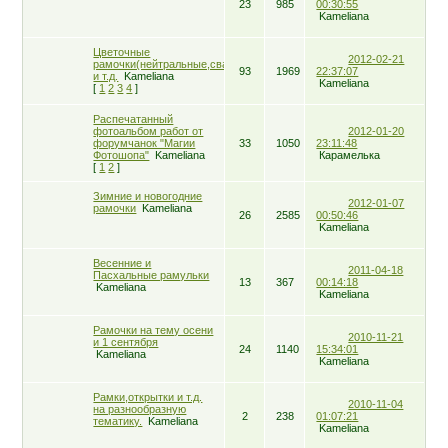
23
985
00:30:55
Kameliana
Цветочные
2012-02-21
рамочки(нейтральные,свадебные,романтические)
93
1969
22:37:07
и т.д.
Kameliana
Kameliana
[
1
2
3
4
]
Распечатанный
фотоальбом работ от
2012-01-20
форумчанок "Магии
33
1050
23:11:48
Фотошопа"
Kameliana
Карамелька
[
1
2
]
Зимние и новогодние
2012-01-07
рамочки
Kameliana
26
2585
00:50:46
Kameliana
Весенние и
2011-04-18
Пасхальные рамульки
13
367
00:14:18
Kameliana
Kameliana
Рамочки на тему осени
2010-11-21
и 1 сентября
24
1140
15:34:01
Kameliana
Kameliana
Рамки,открытки и т.д.
2010-11-04
на разнообразную
2
238
01:07:21
тематику.
Kameliana
Kameliana