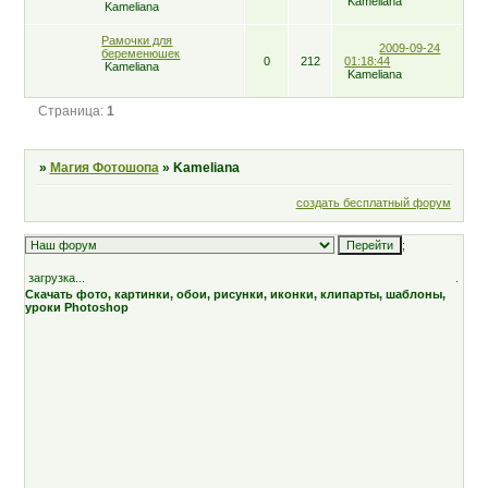
Kameliana
Kameliana
Рамочки для
2009-09-24
беременюшек
0
212
01:18:44
Kameliana
Kameliana
Страница:
1
»
Магия Фотошопа
»
Kameliana
создать бесплатный форум
;
загрузка...
.
Скачать фото, картинки, обои, рисунки, иконки, клипарты, шаблоны,
уроки Photoshop