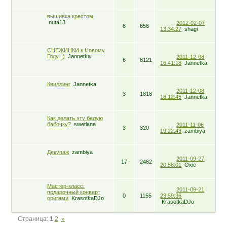
вышивка крестом
nuta13
2012-02-07
8
656
13:34:27
shagi
СНЕЖИНКИ к Новому
Году. :)
Jannetka
2011-12-08
6
8121
16:41:18
Jannetka
Квиллинг
Jannetka
2011-12-08
3
1818
16:12:45
Jannetka
Как делать эту белую
бабочку?
swetlana
2011-11-06
3
320
19:22:43
zambiya
Декупаж
zambiya
2011-09-27
17
2462
20:58:01
Oxic
Мастер-класс:
2011-09-21
подарочный конверт
0
1155
23:59:36
оригами
KrasotkaDJo
KrasotkaDJo
Страница:
1
2
»