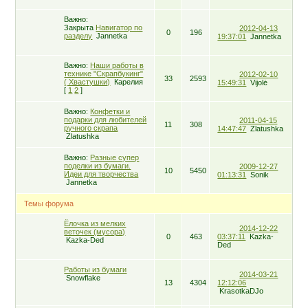
Важно:
Закрыта
Навигатор по
2012-04-13
0
196
разделу
Jannetka
19:37:01
Jannetka
Важно:
Наши работы в
технике "Скрапбукинг"
2012-02-10
33
2593
( Хвастушки)
Карелия
15:49:31
Vijolė
[
1
2
]
Важно:
Конфетки и
подарки для любителей
2011-04-15
11
308
ручного скрапа
14:47:47
Zlatushka
Zlatushka
Важно:
Разные супер
поделки из бумаги.
2009-12-27
10
5450
Идеи для творчества
01:13:31
Sоnіk
Jannetka
Темы форума
Ёлочка из мелких
2014-12-22
веточек (мусора)
0
463
03:37:11
Kazka-
Kazka-Ded
Ded
Работы из бумаги
2014-03-21
Snowflake
13
4304
12:12:06
KrasotkaDJo