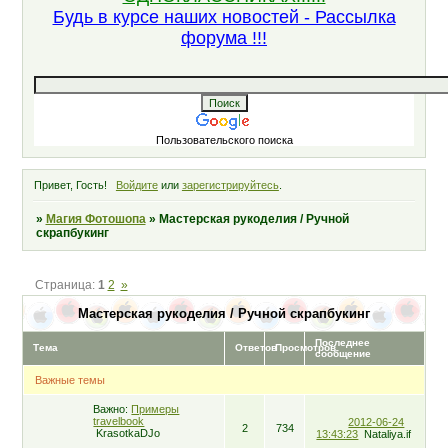
Будь в курсе наших новостей - Рассылка
форума !!!
Пользовательского поиска
Привет, Гость!
Войдите
или
зарегистрируйтесь
.
»
Магия Фотошопа
»
Мастерская рукоделия / Ручной
скрапбукинг
Страница:
1
2
»
Мастерская рукоделия / Ручной скрапбукинг
Последнее
Тема
Ответов
Просмотров
сообщение
Важные темы
Важно:
Примеры
travelbook
2012-06-24
2
734
KrasotkaDJo
13:43:23
Nataliya.if