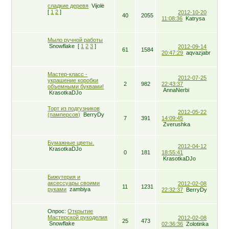
сладкие деревя
Vijolė
[
1
2
]
2012-10-20
40
2055
11:08:36
Katrysa
Мыло ручной работы
Snowflake
[
1
2
3
]
2012-09-14
61
1584
20:47:29
aqvazjabr
Мастер-класс -
2012-07-25
украшение коробки
2
982
22:43:37
объемными буквами!
AnnaNerbi
KrasotkaDJo
Торт из подгузников
2012-05-22
(памперсов)
BerryDy
7
391
14:09:45
Zverushka
Бумажные цветы.
2012-04-12
KrasotkaDJo
0
181
18:55:41
KrasotkaDJo
Бижутерия и
аксессуары своими
2012-02-08
11
1231
руками
zambiya
22:32:37
BerryDy
Опрос:
Открытие
Мастерской рукоделия
2012-02-08
25
473
Snowflake
02:36:36
Zolotinka