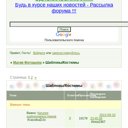
Будь в курсе наших новостей - Рассылка
форума !!!
Пользовательского поиска
Привет, Гость!
Войдите
или
зарегистрируйтесь
.
»
Магия Фотошопа
»
Шаблоны/Костюмы
Страница:
1
2
»
Шаблоны/Костюмы
Последнее
Тема
Ответов
Просмотров
сообщение
Важные темы
Важно:
Каталог
2013-09-10
шаблонов/костюмов
2
19178
23:45:56
KrasotkaDJo
Инна1967