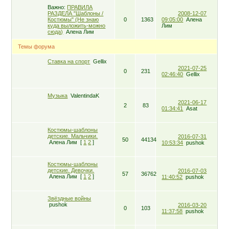
Важно:
ПРАВИЛА
РАЗДЕЛА "Шаблоны /
2008-12-07
Костюмы" (Не знаю
0
1363
09:05:00
Алена
куда выложить-можно
Лим
сюда)
Алена Лим
Темы форума
Ставка на спорт
Gellix
2021-07-25
0
231
02:46:40
Gellix
Музыка
ValentindaK
2021-06-17
2
83
01:34:41
Asat
Костюмы-шаблоны
детские. Мальчики.
2016-07-31
50
44134
Алена Лим
[
1
2
]
10:53:34
pushok
Костюмы-шаблоны
детские. Девочки.
2016-07-03
57
36762
Алена Лим
[
1
2
]
11:40:52
pushok
Звёздные войны
pushok
2016-03-20
0
103
11:37:58
pushok