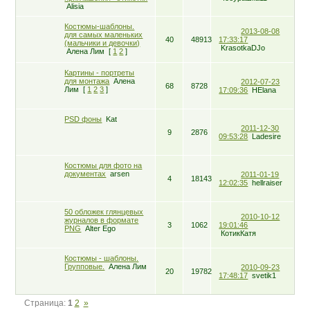
Alisia
Костюмы-шаблоны.
2013-08-08
для самых маленьких
40
48913
17:33:17
(мальчики и девочки)
KrasotkaDJo
Алена Лим
[
1
2
]
Картины - портреты
для монтажа
Алена
2012-07-23
68
8728
Лим
[
1
2
3
]
17:09:36
HElana
PSD фоны
Kat
2011-12-30
9
2876
09:53:28
Ladesire
Костюмы для фото на
документах
arsen
2011-01-19
4
18143
12:02:35
hellraiser
50 обложек глянцевых
2010-10-12
журналов в формате
3
1062
19:01:46
PNG
Alter Ego
КотикКатя
Костюмы - шаблоны.
Групповые.
Алена Лим
2010-09-23
20
19782
17:48:17
svetik1
Страница:
1
2
»