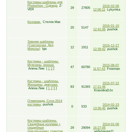
Костюмы-шаблоны для
Photoshop - Одежда
Z-
2016-02-06
29
27805
VER
12:06:11
Lykymka
Коллажи.
Стелла Мак
2016-01-10
20
5147
12:41:06
pushok
Зимние шаблоны
(Снегорочки, Дед
2015-12-27
12
1911
Морозы)
Iga
12:39:42
pushok
Костюмы - шаблоны.
Мужчины, юноши.
2015-08-07
47
60780
Алена Лим
[
1
2
]
11:57:43
Freeman
Костюмы - шаблоны.
2015-07-22
Женщины, девушки.
83
91393
17:21:46
Алена Лим
[
1
2
3
]
KrasotkaDJo
Олимпиада, Сочи 2014
костюмы
pushok
2014-02-23
0
533
13:36:40
pushok
Костюмы-шаблоны.
Свадебные коллажи +
2014-01-06
свадебные
29
29094
16:27:06
приглашения+ этикетки
чебурашка11