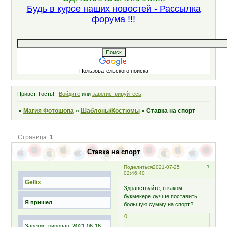
Будь в курсе наших новостей - Рассылка
форума !!!
Пользовательского поиска
Привет, Гость!
Войдите
или
зарегистрируйтесь
.
»
Магия Фотошопа
»
Шаблоны/Костюмы
»
Ставка на спорт
Страница:
1
Ставка на спорт
1
Поделиться
2021-07-25
02:46:40
Gellix
Здравствуйте, в каком
букмекере лучше поставить
Я пришел
большую сумму на спорт?
0
Зарегистрирован
: 2021-06-16