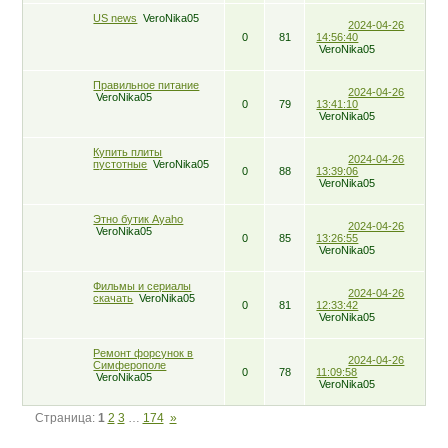
US news
VeroNika05
2024-04-26
0
81
14:56:40
VeroNika05
Правильное питание
2024-04-26
VeroNika05
0
79
13:41:10
VeroNika05
Купить плиты
2024-04-26
пустотные
VeroNika05
0
88
13:39:06
VeroNika05
Этно бутик Ayaho
2024-04-26
VeroNika05
0
85
13:26:55
VeroNika05
Фильмы и сериалы
2024-04-26
скачать
VeroNika05
0
81
12:33:42
VeroNika05
Ремонт форсунок в
2024-04-26
Симферополе
0
78
11:09:58
VeroNika05
VeroNika05
Страница:
1
2
3
…
174
»