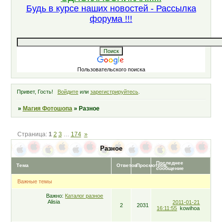
Будь в курсе наших новостей - Рассылка
форума !!!
Пользовательского поиска
Привет, Гость!
Войдите
или
зарегистрируйтесь
.
»
Магия Фотошопа
»
Разное
Страница:
1
2
3
…
174
»
Разное
Последнее
Тема
Ответов
Просмотров
сообщение
Важные темы
Важно:
Каталог разное
Alisia
2011-01-21
2
2031
16:11:55
kowihoa