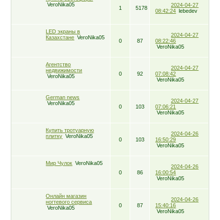
VeroNika05
2024-04-27
1
5178
08:42:24
lebedev
LED экраны в
2024-04-27
Казахстане
VeroNika05
0
87
08:22:46
VeroNika05
Агентство
2024-04-27
недвижимости
0
92
07:08:42
VeroNika05
VeroNika05
German news
2024-04-27
VeroNika05
0
103
07:06:21
VeroNika05
Купить тротуарную
2024-04-26
плитку
VeroNika05
0
103
16:50:29
VeroNika05
Мир Чулок
VeroNika05
2024-04-26
0
86
16:00:54
VeroNika05
Онлайн магазин
2024-04-26
ногтевого сервиса
0
87
15:40:16
VeroNika05
VeroNika05