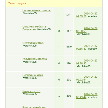
Темы форума
Нефтегазовая отрасль
VeroNika05
2024-04-27
1
5111
09:55:22
lebedev
Магазины мебели в
2024-04-27
Подольске
VeroNika05
0
117
09:38:50
VeroNika05
Кисловодск отели
VeroNika05
2024-04-27
1
5623
09:36:40
lebedev
Услуги косметолога
2024-04-27
VeroNika05
0
116
09:28:35
VeroNika05
Cериалы онлайн
2024-04-27
VeroNika05
0
101
09:22:54
VeroNika05
Raspberry PI 3
VeroNika05
2024-04-27
1
330
08:49:47
lebedev
Купить светофоры