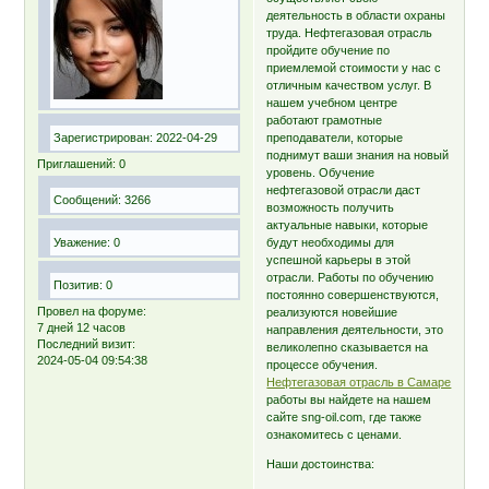
деятельность в области охраны
труда. Нефтегазовая отрасль
пройдите обучение по
приемлемой стоимости у нас с
отличным качеством услуг. В
нашем учебном центре
работают грамотные
Зарегистрирован
: 2022-04-29
преподаватели, которые
поднимут ваши знания на новый
Приглашений:
0
уровень. Обучение
нефтегазовой отрасли даст
Сообщений:
3266
возможность получить
актуальные навыки, которые
Уважение:
0
будут необходимы для
успешной карьеры в этой
отрасли. Работы по обучению
Позитив:
0
постоянно совершенствуются,
Провел на форуме:
реализуются новейшие
7 дней 12 часов
направления деятельности, это
Последний визит:
великолепно сказывается на
2024-05-04 09:54:38
процессе обучения.
Нефтегазовая отрасль в Cамаре
работы вы найдете на нашем
сайте sng-oil.com, где также
ознакомитесь с ценами.
Наши достоинства: