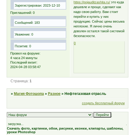
https://pojauditzashita.ru/
это куда
Зарегистрирован
: 2023-12-10
дешевле и проще, сделают как
надо свою работу. Вам стоит
Приглашений:
0
перейти и купить у них
продукцию. Сейчас цены весьма
Сообщений:
183
неплохие. Я лично очень
доволен остался такой системой
Уважение:
0
безопасности.
0
Позитив:
0
Провел на форуме:
4 часа 24 минуты
Последний визит:
2024-04-28 03:58:47
Страница:
1
»
Магия Фотошопа
»
Разное
»
Нефтегазовая отрасль
создать бесплатный форум
;
загрузка...
.
Скачать фото, картинки, обои, рисунки, иконки, клипарты, шаблоны,
уроки Photoshop