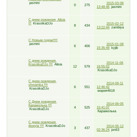
jasmini
2015-03-08
0
275
13:48:46
jasmini
С днем рождения, Alisia
!!!
KrasotkaDJo
2015-02-12
8
434
13:22:44
zambiya
С Новым годом!!!!!
jasmini
2015-01-08
6
406
15:35:49
kyjib
С днем рождения,
2014-11-06
KrasotkaDJo !!!!
Alisia
12
579
16:55:02
KrasotkaDJo
С днем рождения,
2014-09-11
shmamka !!!!
6
551
12:46:42
KrasotkaDJo
мария4618
C Днем рождения,
2014-06-05
Карамелька !!!!
4
525
15:41:07
KrasotkaDJo
Карамелька
С днем рождения,
форум !!!!
KrasotkaDJo
2014-05-12
3
437
02:36:24
jon63