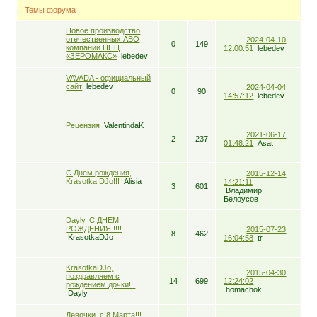
Темы форума
Новое производство
отечественных АВО
2024-04-10
0
149
компании НПЦ
12:00:51
lebedev
«ЗЕРОМАКС»
lebedev
VAVADA - официальный
сайт
lebedev
2024-04-04
0
90
14:57:12
lebedev
Рецензия
ValentindaK
2021-06-17
2
237
01:48:21
Asat
С Днем рождения,
2015-12-14
Krasotka DJo!!!
Alisia
14:21:11
3
601
Владимир
Белоусов
Dayly, С ДНЕМ
РОЖДЕНИЯ !!!!
2015-07-23
8
462
KrasotkaDJo
16:04:58
tr
KrasotkaDJo,
2015-04-30
поздравляем с
14
699
12:24:02
рождением дочки!!!
homachok
Dayly
Девочки, с 8 Марта!!!