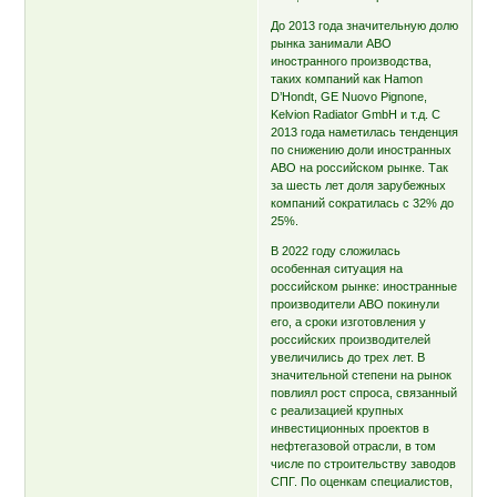
До 2013 года значительную долю
рынка занимали АВО
иностранного производства,
таких компаний как Hamon
D’Hondt, GE Nuovo Pignone,
Kelvion Radiator GmbH и т.д. С
2013 года наметилась тенденция
по снижению доли иностранных
АВО на российском рынке. Так
за шесть лет доля зарубежных
компаний сократилась с 32% до
25%.
В 2022 году сложилась
особенная ситуация на
российском рынке: иностранные
производители АВО покинули
его, а сроки изготовления у
российских производителей
увеличились до трех лет. В
значительной степени на рынок
повлиял рост спроса, связанный
с реализацией крупных
инвестиционных проектов в
нефтегазовой отрасли, в том
числе по строительству заводов
СПГ. По оценкам специалистов,