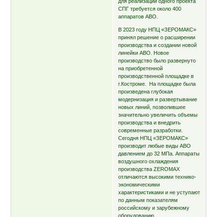
для реализации одного проекта
СПГ требуется около 400
аппаратов АВО.
В 2023 году НПЦ «ЗЕРОМАКС»
принял решение о расширении
производства и создании новой
линейки АВО. Новое
производство было развернуто
на приобретенной
производственной площадке в
г.Костроме. На площадке была
произведена глубокая
модернизация и развертывание
новых линий, позволившее
значительно увеличить объемы
производства и внедрить
современные разработки.
Сегодня НПЦ «ЗЕРОМАКС»
производит любые виды АВО
давлением до 32 МПа. Аппараты
воздушного охлаждения
производства ZEROMAX
отличаются высокими технико-
экономическими
характеристиками и не уступают
по данным показателям
российскому и зарубежному
оборудованию.