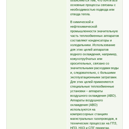
объясняется тем, что почти все
основные процессы связаны с
необходимостью подвода или
отвода тепла.
В химической и
нефтехимической
промышленности значительную
часть теплообменных аппаратов
составляют конденсаторы и
холодильники. Использование
для этих целей аппаратов
водного охлаждения, например,
кожухотрубчатых или
оросительных, связано со
значительными расходами воды
и, следовательно, с большими
эксплуатационными затратами.
Для этих целей применяются
специальные теплообменные
установки – аппараты
воздушного охлаждения (АВО).
Аппараты воздушного
охлаждения (АВО)
используются на
компрессорных станциях
магистральных газопроводов, в
технических процессах на ГПЗ,
НПЗ, НХЗ и СПГ-проектах.