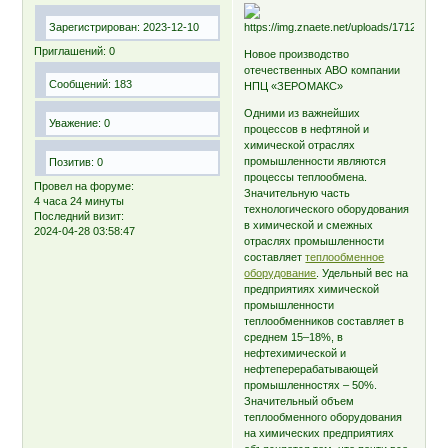
Зарегистрирован
: 2023-12-10
Приглашений:
0
Новое производство
отечественных АВО компании
Сообщений:
183
НПЦ «ЗЕРОМАКС»
Одними из важнейших
Уважение:
0
процессов в нефтяной и
химической отраслях
промышленности являются
Позитив:
0
процессы теплообмена.
Провел на форуме:
Значительную часть
4 часа 24 минуты
технологического оборудования
Последний визит:
в химической и смежных
2024-04-28 03:58:47
отраслях промышленности
составляет
теплообменное
оборудование
. Удельный вес на
предприятиях химической
промышленности
теплообменников составляет в
среднем 15–18%, в
нефтехимической и
нефтеперерабатывающей
промышленностях – 50%.
Значительный объем
теплообменного оборудования
на химических предприятиях