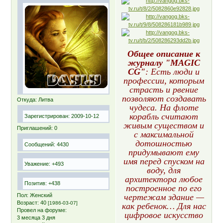
Общее описание к
журналу "MAGIC
CG"
: Есть люди и
профессии, которым
страсть и рвение
позволяют создавать
Откуда:
Литва
чудеса. На флоте
корабль считают
Зарегистрирован
: 2009-10-12
живым существом и
Приглашений:
0
с максимальной
дотошностью
Сообщений:
4430
придумывают ему
имя перед спуском на
Уважение:
+493
воду, для
архитектора любое
Позитив:
+438
построенное по его
Пол:
Женский
чертежам здание —
Возраст:
40
[1986-03-07]
как ребенок… Для нас
Провел на форуме:
цифровое искусство
3 месяца 3 дня