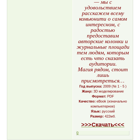
— мы с
удовольствием
расскажем всему
комьюнити о самом
интересном, с
радостью
предоставим
авторские колонки и
журнальные площади
тем людям, которым
есть что сказать
аудитории.
Магия рядом, стоит
лишь
присмотреться…
Год выпуска:
2009 (№ 1 - 5 )
Жанр:
3D моделирование
Формат:
PDF
Качество:
eBook (изначально
компьютерное)
Язык:
русский
Размер:
422мб.
>>>Скачать<<<
0