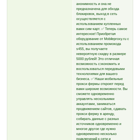
анонимность и она не
предназначена для обхода
блокировок, выход в сеть
осуществляется с
использованием купленных
вами сим-карт. ✅ Теперь самое
интересное! Приобретая
оборудование от Mobileproxy.ru с
использованием промокода
s455, вы получаете
невероятную скидку в размере
5000 рублей! Это отличная
возможность сэкономить и
воспользоваться передовыми
технологиями для вашего
бизнеса. ✅ Наши мобильные
прокси фермы откроют перед
вами широкие возможности. Вы
сможете одновременно
управлять несколькими
аккаунтами, заниматься
продвижением сайтов, сдавать
прокси ферму в аренду,
собирать данные с разных
источников одновременно и
многое другое где нужно
одновременно несколько
подключений к сети и