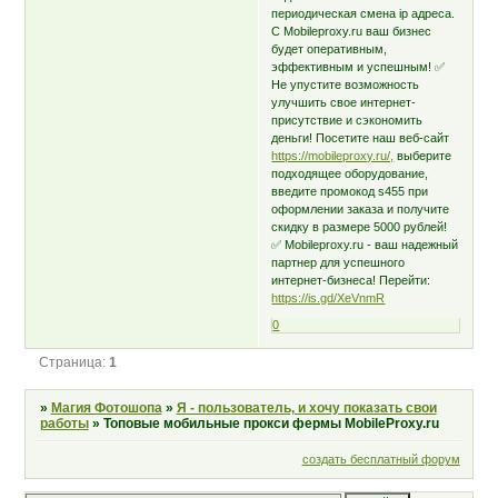
периодическая смена ip адреса.
С Mobileproxy.ru ваш бизнес
будет оперативным,
эффективным и успешным! ✅
Не упустите возможность
улучшить свое интернет-
присутствие и сэкономить
деньги! Посетите наш веб-сайт
https://mobileproxy.ru/,
выберите
подходящее оборудование,
введите промокод s455 при
оформлении заказа и получите
скидку в размере 5000 рублей!
✅ Mobileproxy.ru - ваш надежный
партнер для успешного
интернет-бизнеса! Перейти:
https://is.gd/XeVnmR
0
Страница:
1
»
Магия Фотошопа
»
Я - пользователь, и хочу показать свои
работы
»
Топовые мобильные прокси фермы MobileProxy.ru
создать бесплатный форум