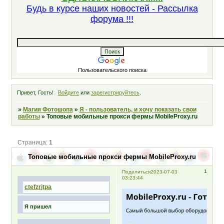
Будь в курсе наших новостей - Рассылка
форума !!!
Пользовательского поиска
Привет, Гость!
Войдите
или
зарегистрируйтесь
.
»
Магия Фотошопа
»
Я - пользователь, и хочу показать свои
работы
»
Топовые мобильные прокси фермы MobileProxy.ru
Страница:
1
Топовые мобильные прокси фермы MobileProxy.ru
1
Поделиться
2023-07-03
03:23:44
ctefzrjtpa
Я пришел