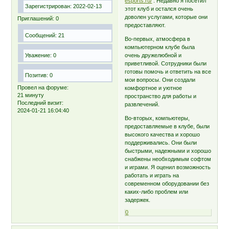
esports.ru/
. Недавно я посетил
Зарегистрирован
: 2022-02-13
этот клуб и остался очень
доволен услугами, которые они
Приглашений:
0
предоставляют.
Сообщений:
21
Во-первых, атмосфера в
компьютерном клубе была
Уважение:
0
очень дружелюбной и
приветливой. Сотрудники были
готовы помочь и ответить на все
Позитив:
0
мои вопросы. Они создали
Провел на форуме:
комфортное и уютное
21 минуту
пространство для работы и
Последний визит:
развлечений.
2024-01-21 16:04:40
Во-вторых, компьютеры,
предоставляемые в клубе, были
высокого качества и хорошо
поддерживались. Они были
быстрыми, надежными и хорошо
снабжены необходимым софтом
и играми. Я оценил возможность
работать и играть на
современном оборудовании без
каких-либо проблем или
задержек.
0