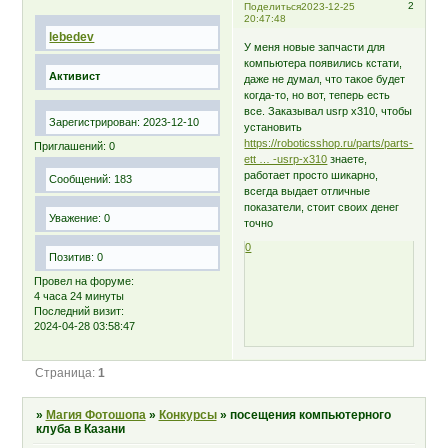
2
Поделиться
2023-12-25
20:47:48
lebedev
У меня новые запчасти для
компьютера появились кстати,
Активист
даже не думал, что такое будет
когда-то, но вот, теперь есть
все. Заказывал usrp x310, чтобы
Зарегистрирован
: 2023-12-10
установить
https://roboticsshop.ru/parts/parts-
Приглашений:
0
ett … -usrp-x310
знаете,
работает просто шикарно,
Сообщений:
183
всегда выдает отличные
показатели, стоит своих денег
Уважение:
0
точно
0
Позитив:
0
Провел на форуме:
4 часа 24 минуты
Последний визит:
2024-04-28 03:58:47
Страница:
1
»
Магия Фотошопа
»
Конкурсы
»
посещения компьютерного
клуба в Казани