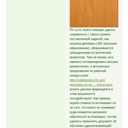
По сути, вовсе нередко удачно
справиться с такого уровня
поставленной задачей, как
покупка диплома о ВО (высшем
образовании), оборачивается
затруднением по всяческим
моментам. Тем не менее, все
намного оптимизировать весьма
реалистично, и актуальные
предложения по рабочей
гиперссылке
http://rudiplomisty24.com/
дипломы-по-пр … вта-купить
купить диплом фармацевта в
этом разумеется
посодействуют. Как пример,
порой сложности всплывают из-
за того, что вовсе не понимают
куда конкретно разумнее
обратиться за помощью, что бы
удалось прикупить документ об
обучении удовлетворяющий