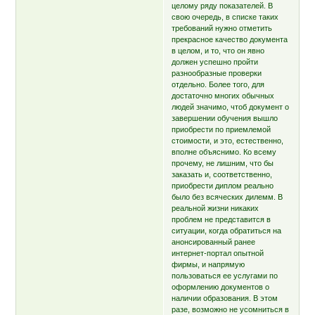
целому ряду показателей. В
свою очередь, в списке таких
требований нужно отметить
прекрасное качество документа
в целом, и то, что он явно
должен успешно пройти
разнообразные проверки
отдельно. Более того, для
достаточно многих обычных
людей значимо, чтоб документ о
завершении обучения вышло
приобрести по приемлемой
стоимости, и это, естественно,
вполне объяснимо. Ко всему
прочему, не лишним, что бы
заказать и, соответственно,
приобрести диплом реально
было без всяческих дилемм. В
реальной жизни никаких
проблем не представится в
ситуации, когда обратиться на
анонсированный ранее
интернет-портал опытной
фирмы, и напрямую
пользоваться ее услугами по
оформлению документов о
наличии образования. В этом
разе, возможно не усомниться в