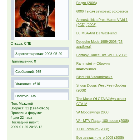
Радио (2008)
6000 Тысяч звуковых эффектов
Amnesia Ibiza Pres Marco V Vol 1
(2CD) (2008)
DJ MBA And DJ WaxFiend
Depeche Mode 1989-2008 (23
Откуда:
СПБ
альбома)
Зарегистрирован
: 2008-05-20
Fantasy Dance Hits Vol 10 (2008)
Приглашений:
0
Rammstein - Сборник
видеоклипов
Сообщений:
985
Silent Hill 3 soundtracks
Уважение:
+616
Snoop Doogs West Fest-Bootleg
(2008)
Позитив:
+35
The Music Of GTA IV/Музыка из
Пол:
Мужской
GTA IV
Возраст:
31
[1994-09-15]
VA Moodswings 2008
Провел на форуме:
4 дня 22 часа
VA - MTV Парад 100 песен (2008)
Последний визит:
2009-01-25 20:35:12
XXXL Platinum (2008)
Все звезды - лето 2008 (2008)