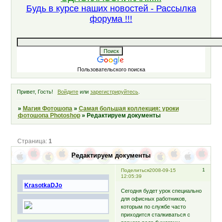
Будь в курсе наших новостей - Рассылка
форума !!!
Пользовательского поиска
Привет, Гость!
Войдите
или
зарегистрируйтесь
.
»
Магия Фотошопа
»
Самая большая коллекция: уроки
фотошопа Photoshop
»
Редактируем документы
Страница:
1
Редактируем документы
1
Поделиться
2008-09-15
12:05:39
KrasotkaDJo
Сегодня будет урок специально
для офисных работников,
которым по службе часто
приходится сталкиваться с