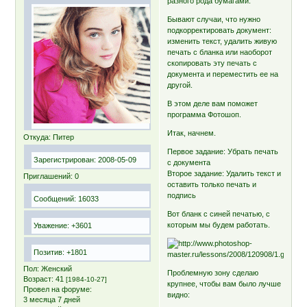
разного рода бумагами.
Бывают случаи, что нужно
подкорректировать документ:
изменить текст, удалить живую
печать с бланка или наоборот
скопировать эту печать с
документа и переместить ее на
другой.
В этом деле вам поможет
программа Фотошоп.
Итак, начнем.
Откуда:
Питер
Первое задание: Убрать печать
Зарегистрирован
: 2008-05-09
с документа
Второе задание: Удалить текст и
Приглашений:
0
оставить только печать и
подпись
Сообщений:
16033
Вот бланк с синей печатью, с
которым мы будем работать.
Уважение:
+3601
Позитив:
+1801
Пол:
Женский
Проблемную зону сделаю
Возраст:
41
[1984-10-27]
крупнее, чтобы вам было лучше
Провел на форуме:
видно:
3 месяца 7 дней