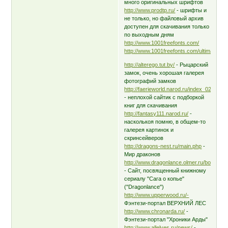
много оригинальных шрифтов
http://www.prodtp.ru/
- шрифты и
не только, но файловый архив
доступен для скачивания только
по выходным дням
http://www.1001freefonts.com/
http://www.1001freefonts.com/ultimatedo
http://alterego.tut.by/
- Рыцарский
замок, очень хорошая галерея
фотографий замков
http://faerieworld.narod.ru/index_02.htm
- неплохой сайтик с подборкой
книг для скачивания
http://fantasy111.narod.ru/
-
насколькоя помню, в общем-то
галерея картинок и
скринсейверов
http://dragons-nest.ru/main.php
-
Мир драконов
http://www.dragonlance.olmer.ru/booksord
- Сайт, посвященный книжному
сериалу "Сага о копье"
("Dragonlance")
http://www.upperwood.ru/-
Фэнтези-портал ВЕРХНИЙ ЛЕС
http://www.chronarda.ru/
-
Фэнтези-портал "Хроники Арды"
http://www.allelves.ru/news/
-