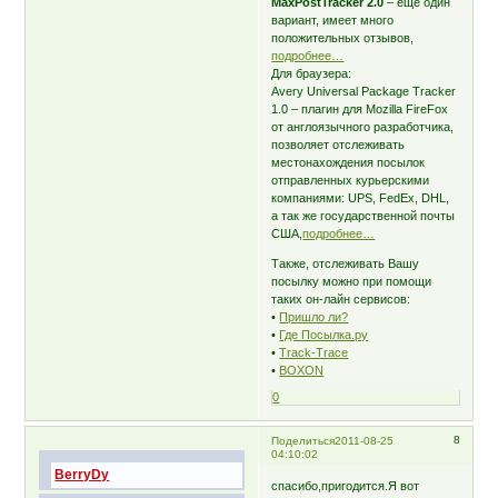
MaxPostTracker 2.0
– еще один
вариант, имеет много
положительных отзывов,
подробнее…
Для браузера:
Avery Universal Package Tracker
1.0 – плагин для Mozilla FireFox
от англоязычного разработчика,
позволяет отслеживать
местонахождения посылок
отправленных курьерскими
компаниями: UPS, FedEx, DHL,
а так же государственной почты
США,
подробнее…
Также, отслеживать Вашу
посылку можно при помощи
таких он-лайн сервисов:
•
Пришло ли?
•
Где Посылка.ру
•
Track-Trace
•
BOXON
0
8
Поделиться
2011-08-25
04:10:02
BerryDy
спасибо,пригодится.Я вот