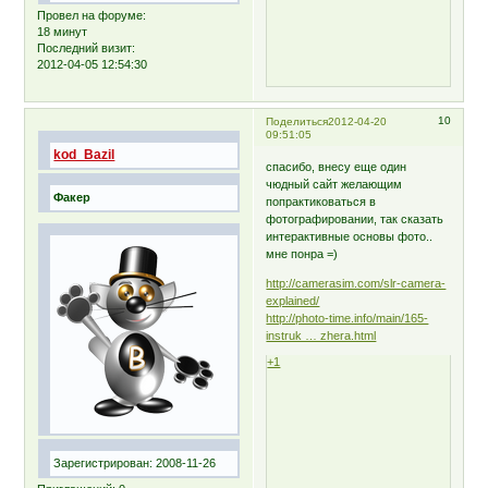
Провел на форуме:
18 минут
Последний визит:
2012-04-05 12:54:30
10
Поделиться
2012-04-20
09:51:05
kod_Bazil
спасибо, внесу еще один
чюдный сайт желающим
Факер
попрактиковаться в
фотографировании, так сказать
интерактивные основы фото..
мне понра =)
http://camerasim.com/slr-camera-
explained/
http://photo-time.info/main/165-
instruk … zhera.html
+1
Зарегистрирован
: 2008-11-26