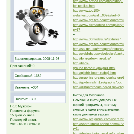
http://www.armcd.com/photoshop-
for-textiles.htm
http://www.top100-
websites.com/wall...009&start=0
http://www.grsites.com/textures/music_b0
http://www.tilemachine.com/gallery/?
p=17
--
http://www.3dmodels.ru/textures/
http://www.grsites.com/textures/multi008.
http://sai.msu.su/~megera/textures/
http://weblight.us/web/design/background/
http://fonegallery.narod.ru/
Зарегистрирован
: 2008-11-26
http://back-
Приглашений:
0
ground.narod.ru/gal/gal1.html
http://gifchik.boom.ru/bg1.htm
Сообщений:
1362
http://graphics.dreamthoughts.org/bases/
http://goldenfish.h1.ru/graphic/bgc_1.htm
http://distantdreams.narod.ru/webgrafik/f
Уважение:
+334
Кисти для Фотошопа
Позитив:
+307
Ссылки на кисти для разных
версий программы, поэтому
Пол:
Мужской
смотрите сами внимательнее,
Провел на форуме:
какие для какой версии.
15 дней 22 часа
http://www.livejournal.com/users/cr...alls/
Последний визит:
http://share.studio.adobe.com/axBrowse
2015-10-11 00:04:58
t=11
http://designphoto.narod.ru/brushes.htm