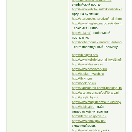
эльфийский портал
http://www.kulichki.ru/tolkien/index.html#
Арда-на Куличках
http://starpeople.narod.ru/main.htm
http://www.huglaro.narod.ru/index.html
- союз Ars-Histrio
http://sula.ru/
- небольшой
портальчик
http://icebergomsk.narod.ru/tolkin/Index.h
- сайт, посвященный Толкиену
http://lib.bigmir.net/
http://www.kulichki.com/inkwell/noframes
http://www.klassika.ru
http://www.bestlibrary.ru/
http://books.myweb.ru
http://lib.km.ru
http://book.pp.ru/
http://vladivostok.com/Speaking_In_Tong
http://artefact.cns.ru/cgi/library.pl
http://greylib.by.ru/
http://www.magister.msk.ru/library/
http://heblit.al.ru
- сайт
израильской литературы
http://literature.gothic.ru/
http://www.nbuv.gov.ua/
-
украинсий язык
http://www.bestlibrary.ru/
-