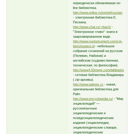
периодически обновляемая on-
line библиотека.
http://www.online.ru/sp/eel/russian
- электронная библиотека Е.
Пескина.
http://www.chat.ru/~rbach/
-
"Электронное чтиво" -книги в
заархивированном виде.
http://www.rosinstrument.com/cgi-
bin/showtext.pl
- небольшое
собрание сочинений на русском
(Пелевин, Набоков) и
английском (художественная,
техническая, по философии).
http://www4.50megs.com/bibliotekt/
- сетевая библиотека Владимира
( zip-архивы).
http://www.palmpc.ru
- новая,
оригинальная библиотека для
Palm
http://www.encyclopedia.ru/
- "Мир
энциклопедий" —
русскоязычные
энциклопедические и
псевдоэнциклопедические
издания (энциклопедии,
энциклопедические словари,
энциклопедические