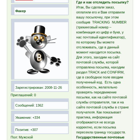
Где и как отследить посылку?
Итак, Вы сделали заказ,
Факер
оплатили его и Вам отправили
вашу посылочку, при этом
сообщив TRACKING NUMBER
(трекинговый номер –
комбинация из цифр и букв, у
нас почтовый идентификатор),
по которому Вы можете
отслеживать, где в данный
момент находится посылка.
Для этого, заходим на сайт
почтовой службы, которой
отправлена посылка, находим
раздел TRACK and CONFIRM,
где в свободное поле вводим
полученный код. Есть одна
особенность, желательно
Зарегистрирован
: 2008-11-26
проверять передвижение
Приглашений:
0
посылки, как на сайте почтовой
службы отправителя, так и на
Сообщений:
1362
сайте почтовой службы в стране
получателя. Как показывает
практика, информация
Уважение:
+334
отображается не всегда
корректно, если посылка
Позитив:
+307
пересекла границу государств.
Пол:
Мужской
Государственные почтовые