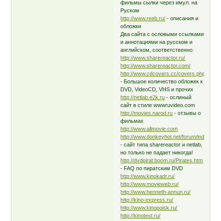
фильмы сылки через имул. на
Руском
http://www.reeb.ru/
- описания и
обложки
Два сайта с ословыми ссылками
и аннотациями на русском и
английском, соответственно:
http://www.sharereactor.ru/
http://www.sharereactor.com/
http://www.cdcovers.cc/covers.php/
- Большое количество обложек к
DVD, VideoCD, VHS и прочих
http://netlab.e2k.ru
- ослиный
сайт в стиле wwwruvideo.com
http://movies.narod.ru
- отзывы о
фильмах
http://www.allmovie.com
http://www.donkeyhot.net/forum/index.php
- сайт типа sharereactor и netlab,
но только не падает никогда!
http://dvdpirat.boom.ru/Pirates.htm
- FAQ по пиратским DVD
http://www.kinokadr.ru/
http://www.movieweb.ru/
http://www.henneth-annun.ru/
http://kino-express.ru/
http://www.kinopoisk.ru/
http://kinotest.ru/