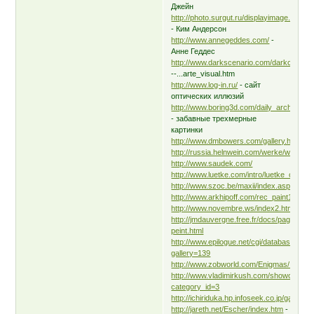
Джейн
http://photo.surgut.ru/displayimage...um
- Ким Андерсон
http://www.annegeddes.com/
-
Анне Геддес
http://www.darkscenario.com/darkcom...
--...arte_visual.htm
http://www.log-in.ru/
- сайт
оптических иллюзий
http://www.boring3d.com/daily_archive.ht
- забавные трехмерные
картинки
http://www.dmbowers.com/gallery.html
http://russia.helnwein.com/werke/werke/
http://www.saudek.com/
http://www.luetke.com/intro/luetke_com.ht
http://www.szoc.be/maxii/index.asp?...p
http://www.arkhipoff.com/rec_paint1.htm
http://www.novembre.ws/index2.htm
http://jmdauvergne.free.fr/docs/pages/pg-
peint.html
http://www.epilogue.net/cgi/databas....pl?
gallery=139
http://www.zobworld.com/Enigmas/Index.
http://www.vladimirkush.com/showcase.p
category_id=3
http://ichiriduka.hp.infoseek.co.jp/gallery2
http://jareth.net/Escher/index.htm
-