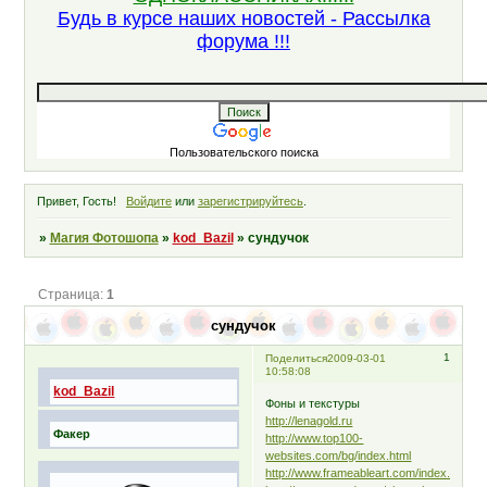
Будь в курсе наших новостей - Рассылка
форума !!!
Пользовательского поиска
Привет, Гость!
Войдите
или
зарегистрируйтесь
.
»
Магия Фотошопа
»
kod_Bazil
»
сундучок
Страница:
1
сундучок
1
Поделиться
2009-03-01
10:58:08
kod_Bazil
Фоны и текстуры
http://lenagold.ru
Факер
http://www.top100-
websites.com/bg/index.html
http://www.frameableart.com/index.a...