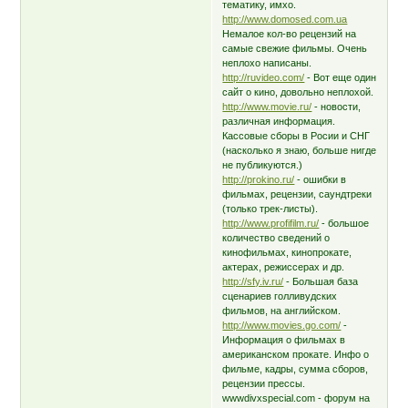
тематику, имхо.
http://www.domosed.com.ua
Немалое кол-во рецензий на
самые свежие фильмы. Очень
неплохо написаны.
http://ruvideo.com/
- Вот еще один
сайт о кино, довольно неплохой.
http://www.movie.ru/
- новости,
различная информация.
Кассовые сборы в Росии и СНГ
(насколько я знаю, больше нигде
не публикуются.)
http://prokino.ru/
- ошибки в
фильмах, рецензии, саундтреки
(только трек-листы).
http://www.profifilm.ru/
- большое
количество сведений о
кинофильмах, кинопрокате,
актерах, режиссерах и др.
http://sfy.iv.ru/
- Большая база
сценариев голливудских
фильмов, на английском.
http://www.movies.go.com/
-
Информация о фильмах в
американском прокате. Инфо о
фильме, кадры, сумма сборов,
рецензии прессы.
wwwdivxspecial.com - форум на