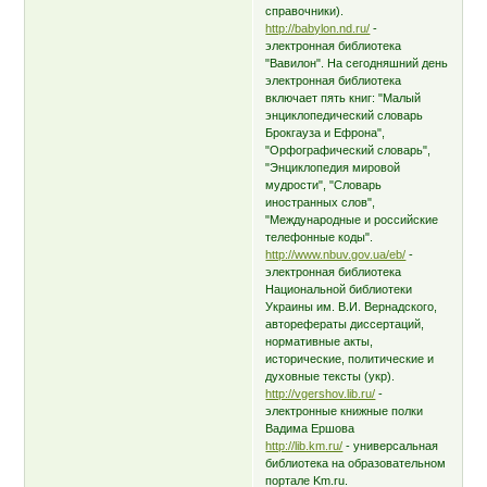
справочники).
http://babylon.nd.ru/
-
электронная библиотека
"Вавилон". На сегодняшний день
электронная библиотека
включает пять книг: "Малый
энциклопедический словарь
Брокгауза и Ефрона",
"Орфографический словарь",
"Энциклопедия мировой
мудрости", "Словарь
иностранных слов",
"Международные и российские
телефонные коды".
http://www.nbuv.gov.ua/eb/
-
электронная библиотека
Национальной библиотеки
Украины им. В.И. Вернадского,
авторефераты диссертаций,
нормативные акты,
исторические, политические и
духовные тексты (укр).
http://vgershov.lib.ru/
-
электронные книжные полки
Вадима Ершова
http://lib.km.ru/
- универсальная
библиотека на образовательном
портале Km.ru.