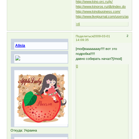
http://www.kino.orc.ru/js/
http://www.kinoros.ru/db/index.do
http://www.kinobusiness.com/
http://www.livejournal.com/users/aspirin_
+4
2
Поделиться
2009-03-01
14:09:35
Alisia
[mod]вааааааау!!!! вот это
подробка!!!!!
давно собирать начал?[/mod]
0
Откуда:
Украина