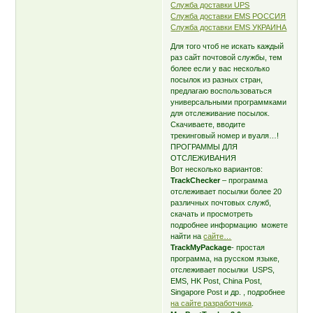
Служба доставки UPS
Служба доставки EMS РОССИЯ
Служба доставки EMS УКРАИНА
Для того чтоб не искать каждый
раз сайт почтовой службы, тем
более если у вас несколько
посылок из разных стран,
предлагаю воспользоваться
универсальными программками
для отслеживание посылок.
Скачиваете, вводите
трекинговый номер и вуаля…!
ПРОГРАММЫ ДЛЯ
ОТСЛЕЖИВАНИЯ
Вот несколько вариантов:
TrackChecker
– программа
отслеживает посылки более 20
различных почтовых служб,
скачать и просмотреть
подробнее информацию можете
найти на
сайте…
TrackMyPackage
- простая
программа, на русском языке,
отслеживает посылки USPS,
EMS, HK Post, China Post,
Singapore Post и др. , подробнее
на сайте разработчика
.