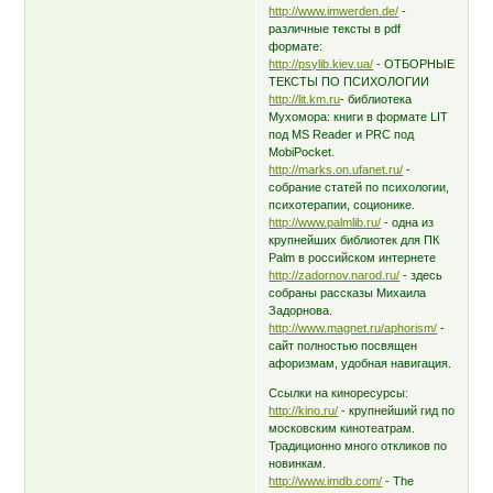
http://www.imwerden.de/
-
различные тексты в pdf
формате:
http://psylib.kiev.ua/
- ОТБОРHЫЕ
ТЕКСТЫ ПО ПСИХОЛОГИИ
http://lit.km.ru
- библиотека
Мухомора: книги в формате LIT
под MS Reader и PRC под
MobiPocket.
http://marks.on.ufanet.ru/
-
собрание статей по психологии,
психотерапии, соционике.
http://www.palmlib.ru/
- одна из
крупнейших библиотек для ПК
Palm в российском интернете
http://zadornov.narod.ru/
- здесь
собраны рассказы Михаила
Задорнова.
http://www.magnet.ru/aphorism/
-
сайт полностью посвящен
афоризмам, удобная навигация.
Ссылки на киноресурсы:
http://kino.ru/
- крупнейший гид по
московским кинотеатрам.
Традиционно много откликов по
новинкам.
http://www.imdb.com/
- The