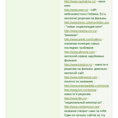
http://www.nashekino.ru/
- наше
кино
http://www.oper.ru/
- сайт
небезизвестного Гоблина. Есть
неплохие рецензии на фильмы.
http://www.kinox.ru/kinox/index.asp
- "новая энциклопедия кино"
http://www.cinema.vrn.ru/
-
"киноман"
http://www.apple.com/trailers/
-
огромная колекция самых
последних трэйлеров.
http://www.allmovie.com
-
неплохой сервер зарубежных
фильмов
http://www.kinoizm.ru/
- новости и
рецензии на фильмы. довольно
неплохой сайт.
http://www.hollywood.com
-
понятно по названию
http://www.entertainbilia.com/movies.html
http://www.km.ru/cinema/
-
новости и рецензии
http://www.film.ru/
-
"национальный кинопортал"
http://www.comingsoon.net/
-
название говорит само за себя.
Один из лучших сайтов на эту