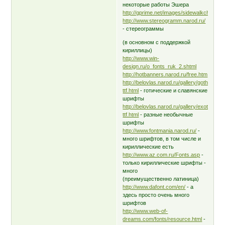
некоторые работы Эшера
http://gprime.net/images/sidewalkchalkguy
http://www.stereogramm.narod.ru/
- стереограммы
(в основном с поддержкой
кириллицы)
http://www.win-
design.ru/o_fonts_ruk_2.shtml
http://hotbanners.narod.ru/free.htm
http://belovlas.narod.ru/gallery/gothic-
ttf.html
- готические и славянские
шрифты
http://belovlas.narod.ru/gallery/exotic-
ttf.html
- разные необычные
шрифты
http://www.fontmania.narod.ru/
-
много шрифтов, в том числе и
кириллические есть
http://www.az.com.ru/Fonts.asp
-
только кириллические шрифты -
много
(преимущественно латиница)
http://www.dafont.com/en/
- а
здесь просто очень много
шрифтов
http://www.web-of-
dreams.com/fonts/resource.html
-