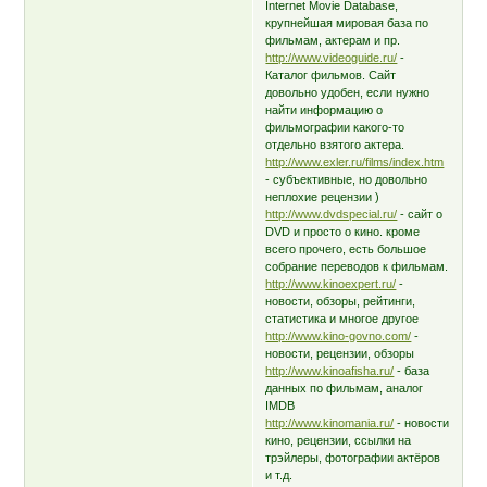
Internet Movie Database,
крупнейшая мировая база по
фильмам, актерам и пр.
http://www.videoguide.ru/
-
Каталог фильмов. Сайт
довольно удобен, если нужно
найти информацию о
фильмографии какого-то
отдельно взятого актера.
http://www.exler.ru/films/index.htm
- субъективные, но довольно
неплохие рецензии )
http://www.dvdspecial.ru/
- сайт о
DVD и просто о кино. кроме
всего прочего, есть большое
собрание переводов к фильмам.
http://www.kinoexpert.ru/
-
новости, обзоры, рейтинги,
статистика и многое другое
http://www.kino-govno.com/
-
новости, рецензии, обзоры
http://www.kinoafisha.ru/
- база
данных по фильмам, аналог
IMDB
http://www.kinomania.ru/
- новости
кино, рецензии, ссылки на
трэйлеры, фотографии актёров
и т.д.