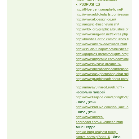
x=PSBRUSHES
http://84percent.seraphellic.net/
http://www.addictedarts.com/resources/
http://www.albdesign.co.nr/
http://angelic-trust.net/nisshi/
http://wildx.org/graphics/brushes.php
http://www.aragwen.net/extras.php
http://brushes.artric.com/brushes.html
http://www.arty.dk/downloads.html
http://claudia.tunapuff.net/brushes/brushe
http://graphics.dreamthoughts.org/brushe
http://www.angryblue.com/downloads.sht
http://www.invisible-dreams.tk/
http://www.operafloozy.com/brushes/
http://www.easyphotoshop.chat.ru/brush/
http://www.graphicssoft.about.com/od/fre
http://milaya73.narod.ru/dr.html
-
несколько галерей
http://www.lisajane.com/spring05/spring
- Лиза Джейн
http://www.karluka.com/lisa_jane_art_prin
- Лиза Джейн
http://www.andrea-
schroeder.com/AGeddese.html
-
Анне Геддес
http://e-burg.uralpost.ru/cgi-
bin/tvr_show.pl?vid=16
- Лиза