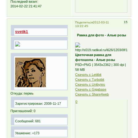
Последний визит:
2014-02-22 21:41:47
15
Поделиться
2012-03-11
13:22:45
svetik1
Рамка для фото - Алые розы
Цветочная рамка для
фотошопа - Алые розы
PSD+PNG | 3543х2362 | 300 dpi |
58 MB
Скачать с Letitbit
Скачать с Turbobit
Скачать с Unibytes
Скачать с Gigabase
Откуда:
пермь
Скачать с Share4web
0
Зарегистрирован
: 2008-11-17
Приглашений:
0
Сообщений:
681
Уважение:
+173