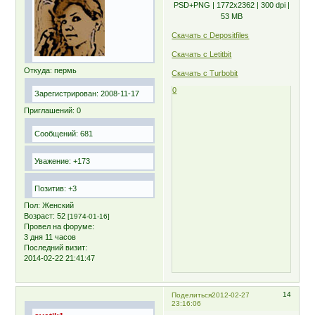
PSD+PNG | 1772х2362 | 300 dpi |
53 MB
Скачать с Depositfiles
Скачать с Letitbit
Откуда:
пермь
Скачать с Turbobit
0
Зарегистрирован
: 2008-11-17
Приглашений:
0
Сообщений:
681
Уважение:
+173
Позитив:
+3
Пол:
Женский
Возраст:
52
[1974-01-16]
Провел на форуме:
3 дня 11 часов
Последний визит:
2014-02-22 21:41:47
14
Поделиться
2012-02-27
23:16:06