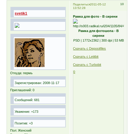
10
Поделиться
2011-05-12
13:52:28
svetik1
Рамка для фото - В сирени
Рамка для фотошопа - В
сирени
PSD | 1772х2362 | 300 dpi | 53 MB
Скачать с Depositfiles
Скачать с Letitbit
Скачать с Turbobit
0
Откуда:
пермь
Зарегистрирован
: 2008-11-17
Приглашений:
0
Сообщений:
681
Уважение:
+173
Позитив:
+3
Пол:
Женский