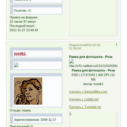
Позитив:
+1
Провел на форуме:
10 часов 37 минут
Последний визит:
2012-11-27 13:49:42
7
Поделиться
2011-02-20
01:58:06
svetik1
Рамка для фотошопа - Роза
Рамка для фотошопа - Роза
PSD | 1772*2362 | 300 DPI | 51
МБ
Автор: svetik1
Скачать с Depositfiles.com
Скачать с Letitbit.net
Скачать с Turbobit.net
Откуда:
пермь
0
Зарегистрирован
: 2008-11-17
Приглашений:
0