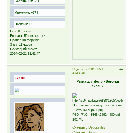
Сообщений:
681
Уважение:
+173
Позитив:
+3
Пол:
Женский
Возраст:
52
[1974-01-16]
Провел на форуме:
3 дня 11 часов
Последний визит:
2014-02-22 21:41:47
21
Поделиться
2012-05-16
23:31:18
svetik1
Рамка для фото - Веточки
сирени
Цветочная рамка для фотошопа
- Веточки сирени[/b]
PSD+PNG | 3543х2362 | 300 dpi |
101 MB
Скачать с Depositfiles
Скачать с Asfile