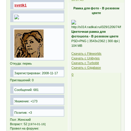
svetik1
Рамка для фото - В розовом
цвете
Цветочная рамка для
фотошопа - В розовом цвете
PSD+PNG | 3543х2362 | 300 dpi |
104 MB
Скачать с Fileworlds
Скачать с Unibytes
Скачать с Turbobit
Откуда:
пермь
Скачать с Gigabase
Зарегистрирован
: 2008-11-17
0
Приглашений:
0
Сообщений:
681
Уважение:
+173
Позитив:
+3
Пол:
Женский
Возраст:
52
[1974-01-16]
Провел на форуме: