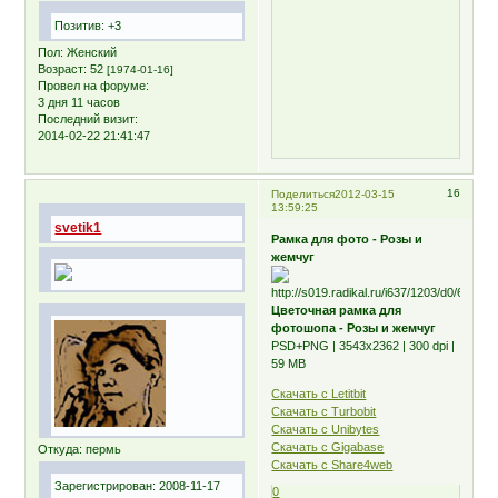
Позитив:
+3
Пол:
Женский
Возраст:
52
[1974-01-16]
Провел на форуме:
3 дня 11 часов
Последний визит:
2014-02-22 21:41:47
16
Поделиться
2012-03-15
13:59:25
svetik1
Рамка для фото - Розы и
жемчуг
Цветочная рамка для
фотошопа - Розы и жемчуг
PSD+PNG | 3543х2362 | 300 dpi |
59 MB
Скачать с Letitbit
Скачать с Turbobit
Скачать с Unibytes
Скачать с Gigabase
Откуда:
пермь
Скачать с Share4web
Зарегистрирован
: 2008-11-17
0