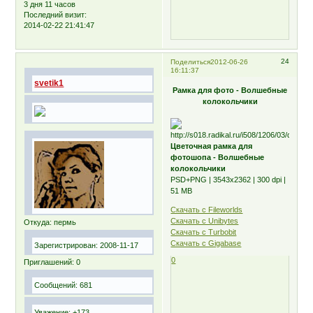
3 дня 11 часов
Последний визит:
2014-02-22 21:41:47
24
Поделиться
2012-06-26
16:11:37
svetik1
Рамка для фото - Волшебные
колокольчики
Цветочная рамка для
фотошопа - Волшебные
колокольчики
PSD+PNG | 3543х2362 | 300 dpi |
51 MB
Скачать с Fileworlds
Скачать с Unibytes
Откуда:
пермь
Скачать с Turbobit
Скачать с Gigabase
Зарегистрирован
: 2008-11-17
0
Приглашений:
0
Сообщений:
681
Уважение:
+173