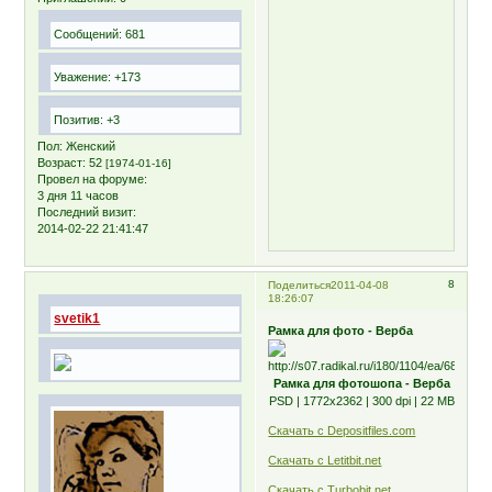
Сообщений:
681
Уважение:
+173
Позитив:
+3
Пол:
Женский
Возраст:
52
[1974-01-16]
Провел на форуме:
3 дня 11 часов
Последний визит:
2014-02-22 21:41:47
8
Поделиться
2011-04-08
18:26:07
svetik1
Рамка для фото - Верба
Рамка для фотошопа - Верба
PSD | 1772х2362 | 300 dpi | 22 MB
Скачать с Depositfiles.com
Скачать с Letitbit.net
Скачать с Turbobit.net