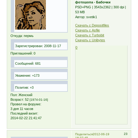
фотошопа - Бабочки
PSD+PNG | 3543х2362 | 300 dpi |
53 MB
Автор: svetik1
Скачать с Depositfiles
Скачать с Asfile
Скачать с Turbobit
Откуда:
пермь
Скачать с Unibytes
Зарегистрирован
: 2008-11-17
0
Приглашений:
0
Сообщений:
681
Уважение:
+173
Позитив:
+3
Пол:
Женский
Возраст:
52
[1974-01-16]
Провел на форуме:
3 дня 11 часов
Последний визит:
2014-02-22 21:41:47
23
Поделиться
2012-06-19
18:37:45