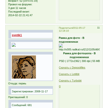
Возраст:
52
[1974-01-16]
Провел на форуме:
3 дня 11 часов
Последний визит:
2014-02-22 21:41:47
11
Поделиться
2011-05-17
12:18:10
svetik1
Рамка для фото - В
подснежниках
Рамка для фотошопа - В
подснежниках
PSD | 1772х2362 | 300 dpi | 55 MB
Скачать с Depositfiles
Скачать с Letitbit
Скачать с Turbobit
Откуда:
пермь
0
Зарегистрирован
: 2008-11-17
Приглашений:
0
Сообщений:
681