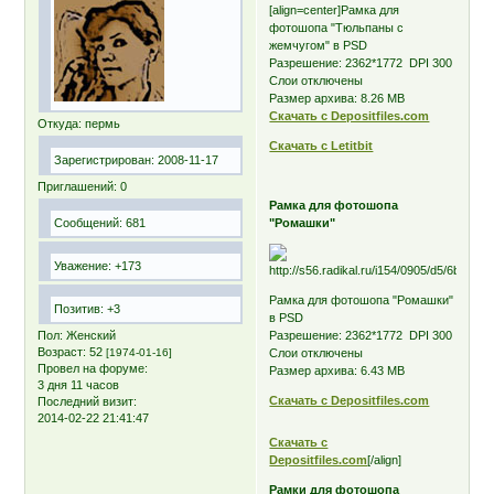
[align=center]Рамка для
фотошопа "Тюльпаны с
жемчугом" в PSD
Разрешение: 2362*1772 DPI 300
Слои отключены
Размер архива: 8.26 MB
Скачать с Depositfiles.com
Откуда:
пермь
Скачать с Letitbit
Зарегистрирован
: 2008-11-17
Приглашений:
0
Рамка для фотошопа
Сообщений:
681
"Ромашки"
Уважение:
+173
Рамка для фотошопа "Ромашки"
Позитив:
+3
в PSD
Пол:
Женский
Разрешение: 2362*1772 DPI 300
Возраст:
52
[1974-01-16]
Слои отключены
Провел на форуме:
Размер архива: 6.43 MB
3 дня 11 часов
Скачать с Depositfiles.com
Последний визит:
2014-02-22 21:41:47
Скачать с
Depositfiles.com
[/align]
Рамки для фотошопа