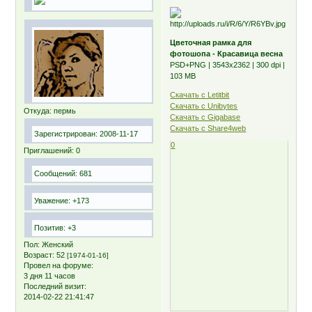
Цветочная рамка для
фотошопа - Красавица весна
PSD+PNG | 3543х2362 | 300 dpi |
103 MB
Скачать с Letitbit
Скачать с Unibytes
Откуда:
пермь
Скачать с Gigabase
Скачать с Share4web
Зарегистрирован
: 2008-11-17
0
Приглашений:
0
Сообщений:
681
Уважение:
+173
Позитив:
+3
Пол:
Женский
Возраст:
52
[1974-01-16]
Провел на форуме:
3 дня 11 часов
Последний визит:
2014-02-22 21:41:47