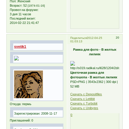
Пол:
Женский
Возраст:
52
[1974-01-16]
Провел на форуме:
3 дня 11 часов
Последний визит:
2014-02-22 21:41:47
20
Поделиться
2012-04-25
01:03:13
svetik1
Рамка для фото - В желтых
лилиях
Цветочная рамка для
фотошопа - В желтых лилиях
PSD+PNG | 3543х2362 | 300 dpi |
52 MB
Скачать с Depositfiles
Скачать с Letitbit
Скачать с Turbobit
Откуда:
пермь
Скачать с Unibytes
Зарегистрирован
: 2008-11-17
0
Приглашений:
0