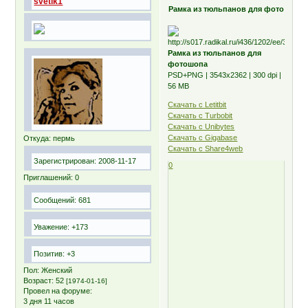
svetik1
Рамка из тюльпанов для фото
Рамка из тюльпанов для
фотошопа
PSD+PNG | 3543х2362 | 300 dpi |
56 MB
Скачать с Letitbit
Скачать с Turbobit
Скачать с Unibytes
Скачать с Gigabase
Откуда:
пермь
Скачать с Share4web
Зарегистрирован
: 2008-11-17
0
Приглашений:
0
Сообщений:
681
Уважение:
+173
Позитив:
+3
Пол:
Женский
Возраст:
52
[1974-01-16]
Провел на форуме:
3 дня 11 часов