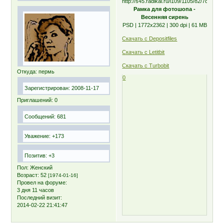
Рамка для фотошопа -
Весенняя сирень
PSD | 1772х2362 | 300 dpi | 61 MB
Скачать с Depositfiles
Скачать с Letitbit
Скачать с Turbobit
Откуда:
пермь
0
Зарегистрирован
: 2008-11-17
Приглашений:
0
Сообщений:
681
Уважение:
+173
Позитив:
+3
Пол:
Женский
Возраст:
52
[1974-01-16]
Провел на форуме:
3 дня 11 часов
Последний визит:
2014-02-22 21:41:47