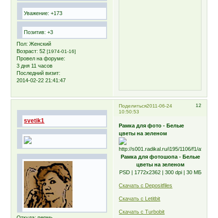
Уважение:
+173
Позитив:
+3
Пол:
Женский
Возраст:
52
[1974-01-16]
Провел на форуме:
3 дня 11 часов
Последний визит:
2014-02-22 21:41:47
12
Поделиться
2011-06-24
10:50:53
svetik1
Рамка для фото - Белые
цветы на зеленом
Рамка для фотошопа - Белые
цветы на зеленом
PSD | 1772х2362 | 300 dpi | 30 МБ
Скачать с Depositfiles
Скачать с Letitbit
Скачать с Turbobit
Откуда:
пермь