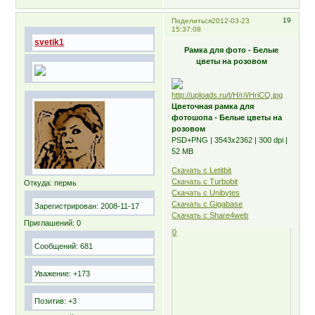
19
Поделиться
2012-03-23
15:37:08
svetik1
Рамка для фото - Белые
цветы на розовом
Цветочная рамка для
фотошопа - Белые цветы на
розовом
PSD+PNG | 3543х2362 | 300 dpi |
52 MB
Скачать с Letitbit
Скачать с Turbobit
Откуда:
пермь
Скачать с Unibytes
Скачать с Gigabase
Зарегистрирован
: 2008-11-17
Скачать с Share4web
Приглашений:
0
0
Сообщений:
681
Уважение:
+173
Позитив:
+3