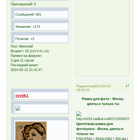
Приглашений:
0
Сообщений:
681
Уважение:
+173
Позитив:
+3
Пол:
Женский
Возраст:
52
[1974-01-16]
Провел на форуме:
3 дня 11 часов
Последний визит:
2014-02-22 21:41:47
17
Поделиться
2012-03-17
18:50:22
svetik1
Рамка для фото - Весна,
цветы и только ты
Цветочная рамка для
фотошопа - Весна, цветы и
только ты
PSD+PNG | 3543х2362 | 300 dpi |