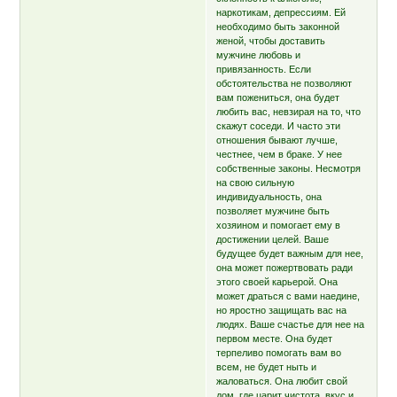
наркотикам, депрессиям. Ей
необходимо быть законной
женой, чтобы доставить
мужчине любовь и
привязанность. Если
обстоятельства не позволяют
вам пожениться, она будет
любить вас, невзирая на то, что
скажут соседи. И часто эти
отношения бывают лучше,
честнее, чем в браке. У нее
собственные законы. Несмотря
на свою сильную
индивидуальность, она
позволяет мужчине быть
хозяином и помогает ему в
достижении целей. Ваше
будущее будет важным для нее,
она может пожертвовать ради
этого своей карьерой. Она
может драться с вами наедине,
но яростно защищать вас на
людях. Ваше счастье для нее на
первом месте. Она будет
терпеливо помогать вам во
всем, не будет ныть и
жаловаться. Она любит свой
дом, где царит чистота, вкус и