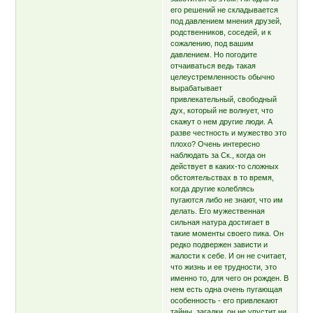
его решений не складывается
под давлением мнения друзей,
родственников, соседей, и к
сожалению, под вашим
давлением. Но погодите
отчаиваться ведь такая
целеустремленность обычно
вырабатывает
привлекательный, свободный
дух, который не волнует, что
скажут о нем другие люди. А
разве честность и мужество это
плохо? Очень интересно
наблюдать за Ск., когда он
действует в каких-то сложных
обстоятельствах в то время,
когда другие колеблясь
пугаются либо не знают, что им
делать. Его мужественная
сильная натура достигает в
такие моменты своего пика. Он
редко подвержен зависти и
жалости к себе. И он не считает,
что жизнь и ее трудности, это
именно то, для чего он рожден. В
нем есть одна очень пугающая
особенность - его привлекают
тайны, загадки, он не упустит ни