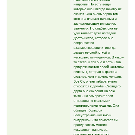
напротив! Но есть вещи,
которые она никогда никому не
скажет. Она очень верна тем,
кого она считает сильным и
заслуживающим внимания,
уважения. Но слабых она не
удостаивает даже взглядом.
Достоинство, которое она
сохраняет во
взаимоотношениях, иногда
делает ее снобисткой и
несколько отчужденной. В какой-
то степени так оно и есть. Она
придерживается своей кастовой
системы, которая выражена
сильнее, чем у других женщин.
Все Ск. очень избирательно
относятся к дружбе. Стоящего
друга она сохранит на всю
жизнь, но заморозит свои
отношения с мелкими и
неинтересными людьми. Она
обладает большой
целеустремленностью и
выдержкой. Это помогает ей
преодолевать многие
искушения, например,
склонность к алкоголю,