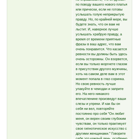
по поводу вашего нового платья
или прически, если не готовы
услышать голую неприкрытую
правду. Но, по крайней мере, вы
будете знать, что он вам не
льстит. И, наверное лучше
услышать храбрую правду, а
время от времени приятные
фразы в ваш адрес, что вам
очень понравится. Что касается
ревности вы должны быть здесь
очень осторожны. Он взорвется,
если вы только моргнете глазом
в присутствии другого мужчины,
хоть на самом деле вам в этот
момент попала в глаз соринка.
Но свою ревность лучше
упакуйте в чемодан и заприте
его. На него никакого
впечатленине произведут ваши
слезы и упреки. И как бы он
себя ни вел, повторяйте
постоянно про себя "Он любит
меня, он верен своим глубоким
чувствам, он только практикует
свое гипнотическое искусство с
другими женщинами." Говорите
себе это каждый день, особенно