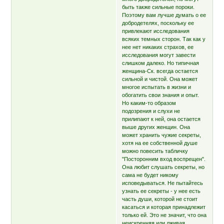
быть также сильные пороки.
Поэтому вам лучше думать о ее
добродетелях, поскольку ее
привлекают исследования
всяких темных сторон. Так как у
нее нет никаких страхов, ее
исследования могут завести
слишком далеко. Но типичная
женщина-Ск. всегда остается
сильной и чистой. Она может
многое испытать в жизни и
обогатить свои знания и опыт.
Но каким-то образом
подозрения и слухи не
прилипают к ней, она остается
выше других женщин. Она
может хранить чужие секреты,
хотя на ее собственной душе
можно повесить табличку
"Посторонним вход воспрещен".
Она любит слушать секреты, но
сама не будет никому
исповедываться. Не пытайтесь
узнать ее секреты - у нее есть
часть души, которой не стоит
касаться и которая принадлежит
только ей. Это не значит, что она
неискренняя или лживая,