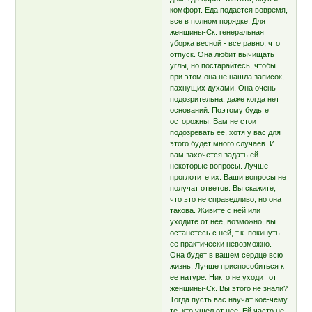
комфорт. Еда подается вовремя,
все в полном порядке. Для
женщины-Ск. генеральная
уборка весной - все равно, что
отпуск. Она любит вычищать
углы, но постарайтесь, чтобы
при этом она не нашла записок,
пахнущих духами. Она очень
подозрительна, даже когда нет
оснований. Поэтому будьте
осторожны. Вам не стоит
подозревать ее, хотя у вас для
этого будет много случаев. И
вам захочется задать ей
некоторые вопросы. Лучше
проглотите их. Ваши вопросы не
получат ответов. Вы скажите,
что это не справедливо, но она
такова. Живите с ней или
уходите от нее, возможно, вы
останетесь с ней, т.к. покинуть
ее практически невозможно.
Она будет в вашем сердце всю
жизнь. Лучше приспособиться к
ее натуре. Никто не уходит от
женщины-Ск. Вы этого не знали?
Тогда пусть вас научат кое-чему
те, кто ушел от нее. Ей часто не