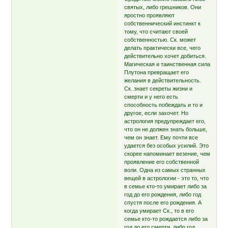
святых, либо грешников. Они
яростно проявляют
собственнический инстинкт к
тому, что считают своей
собственностью. Ск. может
делать практически все, чего
действительно хочет добиться.
Магическая и таинственная сила
Плутона превращает его
желания в действительность.
Ск. знает секреты жизни и
смерти и у него есть
способность побеждать и то и
другое, если захочет. Но
астрология предупреждает его,
что он не должен знать больше,
чем он знает. Ему почти все
удается без особых усилий. Это
скорее напоминает везение, чем
проявление его собственной
воли. Одна из самых странных
вещей в астрологии - это то, что
в семье кто-то умирает либо за
год до его рождения, либо год
спустя после его рождения. А
когда умирает Ск., то в его
семье кто-то рождается либо за
год до его смерти, либо год