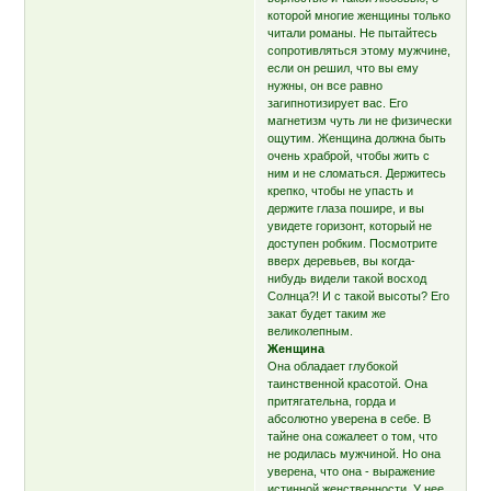
которой многие женщины только
читали романы. Не пытайтесь
сопротивляться этому мужчине,
если он решил, что вы ему
нужны, он все равно
загипнотизирует вас. Его
магнетизм чуть ли не физически
ощутим. Женщина должна быть
очень храброй, чтобы жить с
ним и не сломаться. Держитесь
крепко, чтобы не упасть и
держите глаза пошире, и вы
увидете горизонт, который не
доступен робким. Посмотрите
вверх деревьев, вы когда-
нибудь видели такой восход
Солнца?! И с такой высоты? Его
закат будет таким же
великолепным.
Женщина
Она обладает глубокой
таинственной красотой. Она
притягательна, горда и
абсолютно уверена в себе. В
тайне она сожалеет о том, что
не родилась мужчиной. Но она
уверена, что она - выражение
истинной женственности. У нее