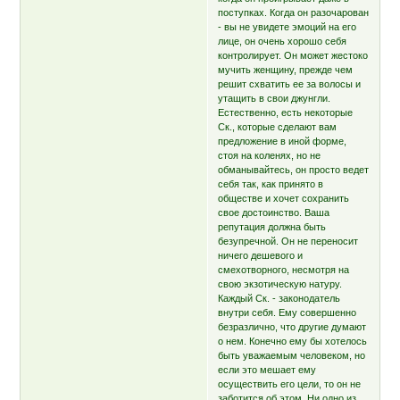
поступках. Когда он разочарован
- вы не увидете эмоций на его
лице, он очень хорошо себя
контролирует. Он может жестоко
мучить женщину, прежде чем
решит схватить ее за волосы и
утащить в свои джунгли.
Естественно, есть некоторые
Ск., которые сделают вам
предложение в иной форме,
стоя на коленях, но не
обманывайтесь, он просто ведет
себя так, как принято в
обществе и хочет сохранить
свое достоинство. Ваша
репутация должна быть
безупречной. Он не переносит
ничего дешевого и
смехотворного, несмотря на
свою экзотическую натуру.
Каждый Ск. - законодатель
внутри себя. Ему совершенно
безразлично, что другие думают
о нем. Конечно ему бы хотелось
быть уважаемым человеком, но
если это мешает ему
осуществить его цели, то он не
заботится об этом. Ни одно из