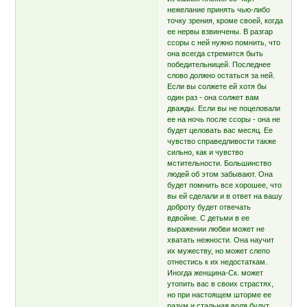
нежелание принять чью-либо
точку зрения, кроме своей, когда
ее нервы взвинчены. В разгар
ссоры с ней нужно помнить, что
она всегда стремится быть
победительницей. Последнее
слово должно остаться за ней.
Если вы солжете ей хотя бы
один раз - она солжет вам
дважды. Если вы не поцеловали
ее на ночь после ссоры - она не
будет целовать вас месяц. Ее
чувство справедливости также
сильно, как и чувство
мстительности. Большинство
людей об этом забывают. Она
будет помнить все хорошее, что
вы ей сделали и в ответ на вашу
доброту будет отвечать
вдвойне. С детьми в ее
выражении любви может не
хватать нежности. Она научит
их мужеству, но может слепо
отнестись к их недостаткам.
Иногда женщина-Ск. может
утопить вас в своих страстях,
но при настоящем шторме ее
разум и стальная воля будут