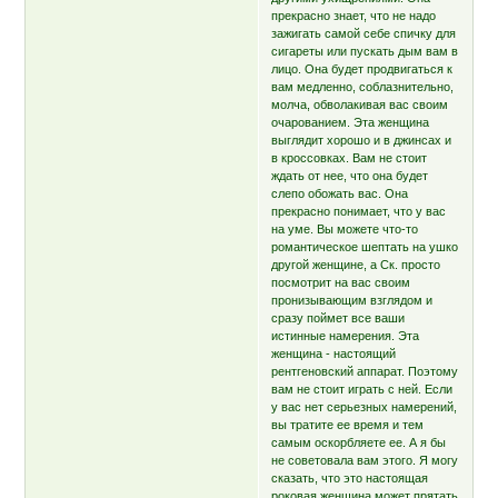
прекрасно знает, что не надо
зажигать самой себе спичку для
сигареты или пускать дым вам в
лицо. Она будет продвигаться к
вам медленно, соблазнительно,
молча, обволакивая вас своим
очарованием. Эта женщина
выглядит хорошо и в джинсах и
в кроссовках. Вам не стоит
ждать от нее, что она будет
слепо обожать вас. Она
прекрасно понимает, что у вас
на уме. Вы можете что-то
романтическое шептать на ушко
другой женщине, а Ск. просто
посмотрит на вас своим
пронизывающим взглядом и
сразу поймет все ваши
истинные намерения. Эта
женщина - настоящий
рентгеновский аппарат. Поэтому
вам не стоит играть с ней. Если
у вас нет серьезных намерений,
вы тратите ее время и тем
самым оскорбляете ее. А я бы
не советовала вам этого. Я могу
сказать, что это настоящая
роковая женщина может прятать