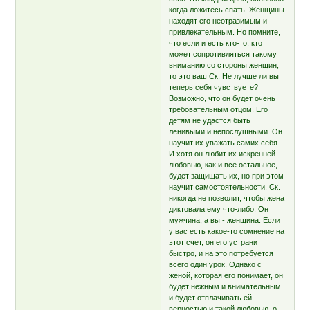
когда ложитесь спать. Женщины
находят его неотразимым и
привлекательным. Но помните,
что если и есть кто-то, кто
может сопротивляться такому
вниманию со стороны женщин,
то это ваш Ск. Не лучше ли вы
теперь себя чувствуете?
Возможно, что он будет очень
требовательным отцом. Его
детям не удастся быть
ленивыми и непослушными. Он
научит их уважать самих себя.
И хотя он любит их искренней
любовью, как и все остальное,
будет защищать их, но при этом
научит самостоятельности. Ск.
никогда не позволит, чтобы жена
диктовала ему что-либо. Он
мужчина, а вы - женщина. Если
у вас есть какое-то сомнение на
этот счет, он его устранит
быстро, и на это потребуется
всего один урок. Однако с
женой, которая его понимает, он
будет нежным и внимательным
и будет отплачивать ей
верностью и такой любовью, о