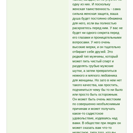
одну из них. И поскольку
женская таинственность - сама
сильна женская защита, ваша
душа будет постоянно обнажена
для него, если вы полностью
раскроетесь перед ним. У вас не
будет ни одного секрета перед
его глазами и проницательными
вопросами. У него очень
высокие мерки, и он тщательно
отбирает себе друзей. Это
редкий тип мужчины, который
может пить чистый спирт и
разделять грубые мужские
шутки, а затем превратитьсв
нежного и мягкого любовника
для женщины. Но зато в нем нет
такого качества, как простить,
подчиниться чему бы то ни было
или просто быть осторожным.
Он может быть очень жестоким
по совершенно необъяснимым
причинам и может получать
какое-то садистское
удовольствие, издеваясь над
вами. В обществе при людях он
может сказать вам что-то
нелестное, типа того, что вы