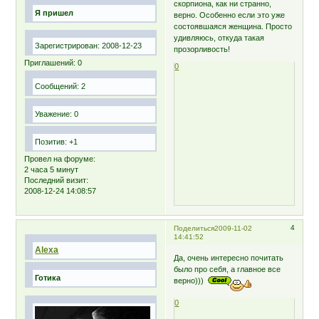
скорпиона, как ни странно,
Я пришел
верно. Особенно если это уже
состоявшаяся женщина. Просто
удивляюсь, откуда такая
Зарегистрирован
: 2008-12-23
прозорливость!
Приглашений:
0
0
Сообщений:
2
Уважение:
0
Позитив:
+1
Провел на форуме:
2 часа 5 минут
Последний визит:
2008-12-24 14:08:57
4
Поделиться
2009-11-02
14:41:52
Alexa
Да, очень интересно почитать
было про себя, а главное все
Готика
верно)))
0