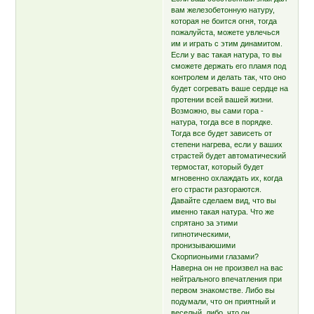
вам железобетонную натуру,
которая не боится огня, тогда
пожалуйста, можете увлечься
им и играть с этим динамитом.
Если у вас такая натура, то вы
сможете держать его пламя под
контролем и делать так, что оно
будет согревать ваше сердце на
протении всей вашей жизни.
Возможно, вы сами гора -
натура, тогда все в порядке.
Тогда все будет зависеть от
степени нагрева, если у ваших
страстей будет автоматический
термостат, который будет
мгновенно охлаждать их, когда
его страсти разгораются.
Давайте сделаем вид, что вы
именно такая натура. Что же
спрятано за этими
гипнотическими,
пронизываюшими
Скорпионьими глазами?
Наверна он не произвел на вас
нейтрального впечатления при
первом знакомстве. Либо вы
подумали, что он приятный и
веселый, либо, что он