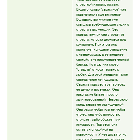
страстной напористостью.
Видимо, слово "страстное" уже
привлекало ваше внимание.
Большинство мужчин уже
слышали возбуждающие слухи о
страсти этих женщин. Это
правда, внутри она сгорает от
страсти, которая держится под
контролем. При этом она
проявляет холодное отношение
к незнакомцам, а ее внешнее
спокойствие напоминает черный
бархат. Но мужчина слово
"страсть" относят только к
любви. Для этой женщины такое
определение не подходит.
Страсть присутствует во всех
ее делах и поступках. Она
никогда не бывает просто
заинтересованной. Невозможно
представить ее равнодушной.
Она редко любит или не любит
что-то, она либо полностью
отрицает, либо обожает или
игнорирует. При этом она
остается спокойной на
поверхности. У нее достаточно
много добродетелей, но могут