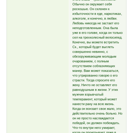
Обычно он окружает себя
роскошью. Он склонен к
избыточности в еде, наркотиках,
алкоголе, и конечно, в любви.
Любовь никогда не застает его
неподготовленным. Она была
уже в его голове, когда он только
сел на трехколесный велосипед.
Конечно, вы можете встретить
Ск., который будет выглеть
совершенно невинно, с
обезоруживающим молодым
очарованием, с полным
отсутствием соблазняющих
манер. Вам может показаться,
что утрированно говорю о его
страсти. Тогда спросите его
жену. Ничто не оставляет его
равнодушным в жизни. У этих
мужчин взрывчатый
темперамент, который может
нанести рану на всю жизнь.
Когда он вонзает свое жало, это
действительно очень больно. Но
он не просто наслаждается
победой, он должен побеждать.
Что-то внутри него умирает,
когда он проигрывает даже в