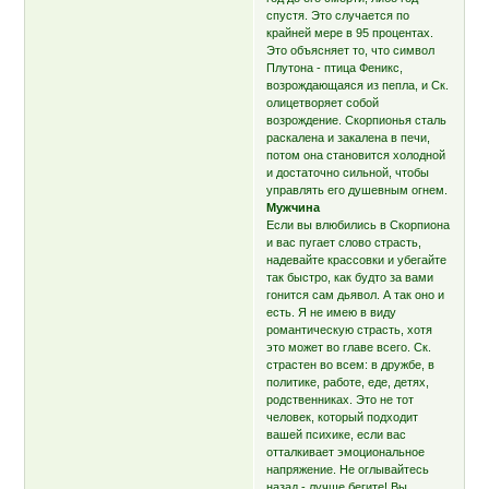
спустя. Это случается по
крайней мере в 95 процентах.
Это объясняет то, что символ
Плутона - птица Феникс,
возрождающаяся из пепла, и Ск.
олицетворяет собой
возрождение. Скорпионья сталь
раскалена и закалена в печи,
потом она становится холодной
и достаточно сильной, чтобы
управлять его душевным огнем.
Мужчина
Если вы влюбились в Скорпиона
и вас пугает слово страсть,
надевайте крассовки и убегайте
так быстро, как будто за вами
гонится сам дьявол. А так оно и
есть. Я не имею в виду
романтическую страсть, хотя
это может во главе всего. Ск.
страстен во всем: в дружбе, в
политике, работе, еде, детях,
родственниках. Это не тот
человек, который подходит
вашей психике, если вас
отталкивает эмоциональное
напряжение. Не оглывайтесь
назад - лучше бегите! Вы