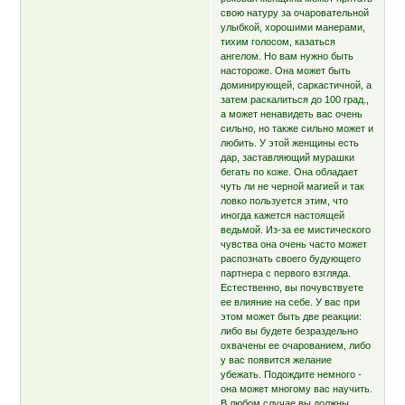
свою натуру за очаровательной
улыбкой, хорошими манерами,
тихим голосом, казаться
ангелом. Но вам нужно быть
настороже. Она может быть
доминирующей, саркастичной, а
затем раскалиться до 100 град.,
а может ненавидеть вас очень
сильно, но также сильно может и
любить. У этой женщины есть
дар, заставляющий мурашки
бегать по коже. Она обладает
чуть ли не черной магией и так
ловко пользуется этим, что
иногда кажется настоящей
ведьмой. Из-за ее мистического
чувства она очень часто может
распознать своего будующего
партнера с первого взгляда.
Естественно, вы почувствуете
ее влияние на себе. У вас при
этом может быть две реакции:
либо вы будете безраздельно
охвачены ее очарованием, либо
у вас появится желание
убежать. Подождите немного -
она может многому вас научить.
В любом случае вы должны