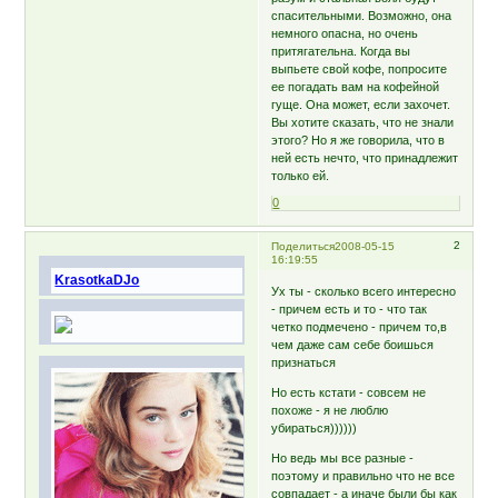
спасительными. Возможно, она
немного опасна, но очень
притягательна. Когда вы
выпьете свой кофе, попросите
ее погадать вам на кофейной
гуще. Она может, если захочет.
Вы хотите сказать, что не знали
этого? Но я же говорила, что в
ней есть нечто, что принадлежит
только ей.
0
2
Поделиться
2008-05-15
16:19:55
KrasotkaDJo
Ух ты - сколько всего интересно
- причем есть и то - что так
четко подмечено - причем то,в
чем даже сам себе боишься
признаться
Но есть кстати - совсем не
похоже - я не люблю
убираться))))))
Но ведь мы все разные -
поэтому и правильно что не все
совпадает - а иначе были бы как