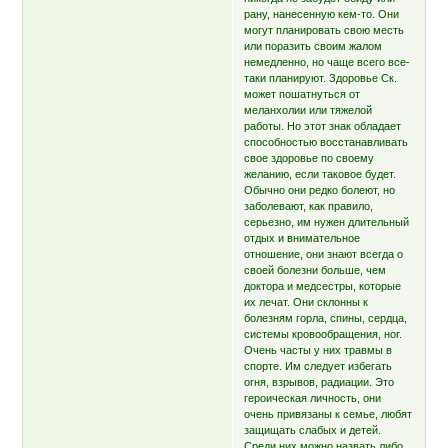
рану, нанесенную кем-то. Они
могут планировать свою месть
или поразить своим жалом
немедленно, но чаще всего все-
таки планируют. Здоровье Ск.
может пошатнуться от
меланхолии или тяжелой
работы. Но этот знак обладает
способностью восстанавливать
свое здоровье по своему
желанию, если таковое будет.
Обычно они редко болеют, но
заболевают, как правило,
серьезно, им нужен длительный
отдых и внимательное
отношение, они знают всегда о
своей болезни больше, чем
доктора и медсестры, которые
их лечат. Они склонны к
болезням горла, спины, сердца,
системы кровообращения, ног.
Очень часты у них травмы в
спорте. Им следует избегать
огня, взрывов, радиации. Это
героическая личность, они
очень привязаны к семье, любят
защищать слабых и детей.
Среди них можно назвать либо