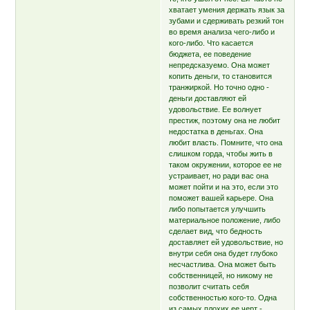
хватает умения держать язык за
зубами и сдерживать резкий тон
во время анализа чего-либо и
кого-либо. Что касается
бюджета, ее поведение
непредсказуемо. Она может
копить деньги, то становится
транжиркой. Но точно одно -
деньги доставляют ей
удовольствие. Ее волнует
престиж, поэтому она не любит
недостатка в деньгах. Она
любит власть. Помните, что она
слишком горда, чтобы жить в
таком окружении, которое ее не
устраивает, но ради вас она
может пойти и на это, если это
поможет вашей карьере. Она
либо попытается улучшить
материальное положение, либо
сделает вид, что бедность
доставляет ей удовольствие, но
внутри себя она будет глубоко
несчастлива. Она может быть
собственницей, но никому не
позволит считать себя
собственностью кого-то. Одна
из самых плохих ее черт -