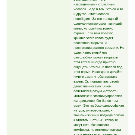
извращенный и страстный
человек. Беда в том, что он и то
и другое. Этот человек
непобедим. За его холодный
сдержанностью скрыт кипящий
котел, который постоянно
бурлит. Если вам повезло,
крышка этого котла будет
постоянно закрыта на
протяжении долгого времени. Но
удар, нанесенный его
самолюбию, может взорвать
этот котел. Иногда приятно
ощущать, что вы не попали под
этот взрыв. Никогда не делайте
ничего сами, чтобы вызвать
взрыв. Ск. поразит вас своей
двойственностью: В нем
сочетаются разум и страсть.
Интеллект и эмоции управляют
им одинаково. Он более чем
умен. Это глубоко философская
натура, интересующаяся
тайнами жизни и подхода близко
к ответам. Есть Ск., которые
могут жить без всякого
комфорта, но истинная натура
этого знака - чувственность.