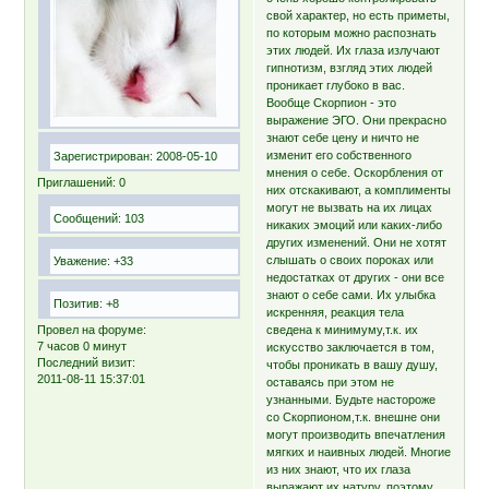
свой характер, но есть приметы,
по которым можно распознать
этих людей. Их глаза излучают
гипнотизм, взгляд этих людей
проникает глубоко в вас.
Вообще Скорпион - это
выражение ЭГО. Они прекрасно
знают себе цену и ничто не
изменит его собственного
Зарегистрирован
: 2008-05-10
мнения о себе. Оскорбления от
Приглашений:
0
них отскакивают, а комплименты
могут не вызвать на их лицах
Сообщений:
103
никаких эмоций или каких-либо
других изменений. Они не хотят
слышать о своих пороках или
Уважение:
+33
недостатках от других - они все
знают о себе сами. Их улыбка
Позитив:
+8
искренняя, реакция тела
Провел на форуме:
сведена к минимуму,т.к. их
7 часов 0 минут
искусство заключается в том,
Последний визит:
чтобы проникать в вашу душу,
2011-08-11 15:37:01
оставаясь при этом не
узнанными. Будьте настороже
со Скорпионом,т.к. внешне они
могут производить впечатления
мягких и наивных людей. Многие
из них знают, что их глаза
выражают их натуру, поэтому