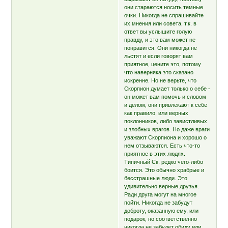
они стараются носить темные
очки. Никогда не спрашивайте
их мнения или совета, т.к. в
ответ вы услышите голую
правду, и это вам может не
понравится. Они никогда не
льстят и если говорят вам
приятное, цените это, потому
что наверняка это сказано
искренне. Но не верьте, что
Скорпион думает только о себе -
он может вам помочь и словом
и делом, они привлекают к себе
как правило, или верных
поклонников, либо завистливых
и злобных врагов. Но даже враги
уважают Скорпиона и хорошо о
нем отзываются. Есть что-то
приятное в этих людях.
Типичный Ск. редко чего-либо
боится. Это обычно храбрые и
бесстрашные люди. Это
удивительно верные друзья.
Ради друга могут на многое
пойти. Никогда не забудут
доброту, оказанную ему, или
подарок, но соответственно
никогда не забудет обиду или