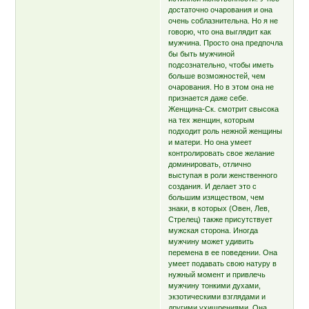
достаточно очарования и она
очень соблазнительна. Но я не
говорю, что она выглядит как
мужчина. Просто она предпочла
бы быть мужчиной
подсознательно, чтобы иметь
больше возможностей, чем
очарования. Но в этом она не
признается даже себе.
Женщина-Ск. смотрит свысока
на тех женщин, которым
подходит роль нежной женщины
и матери. Но она умеет
контролировать свое желание
доминировать, отлично
выступая в роли женственного
создания. И делает это с
большим изяществом, чем
знаки, в которых (Овен, Лев,
Стрелец) также присутствует
мужская сторона. Иногда
мужчину может удивить
перемена в ее поведении. Она
умеет подавать свою натуру в
нужный момент и привлечь
мужчину тонкими духами,
экзотическими взглядами и
другими ухищрениями. Она