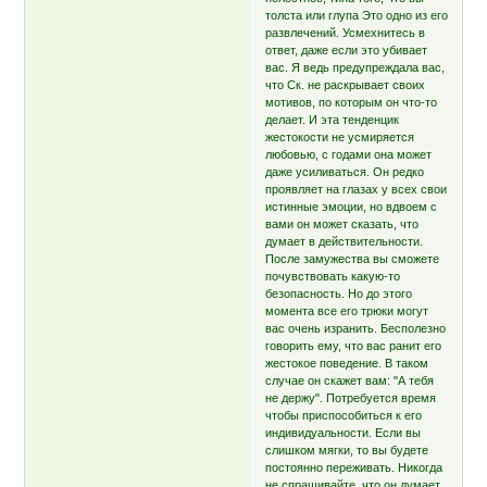
толста или глупа Это одно из его
развлечений. Усмехнитесь в
ответ, даже если это убивает
вас. Я ведь предупреждала вас,
что Ск. не раскрывает своих
мотивов, по которым он что-то
делает. И эта тенденцик
жестокости не усмиряется
любовью, с годами она может
даже усиливаться. Он редко
проявляет на глазах у всех свои
истинные эмоции, но вдвоем с
вами он может сказать, что
думает в действительности.
После замужества вы сможете
почувствовать какую-то
безопасность. Но до этого
момента все его трюки могут
вас очень изранить. Бесполезно
говорить ему, что вас ранит его
жестокое поведение. В таком
случае он скажет вам: "А тебя
не держу". Потребуется время
чтобы приспособиться к его
индивидуальности. Если вы
слишком мягки, то вы будете
постоянно переживать. Никогда
не спрашивайте, что он думает