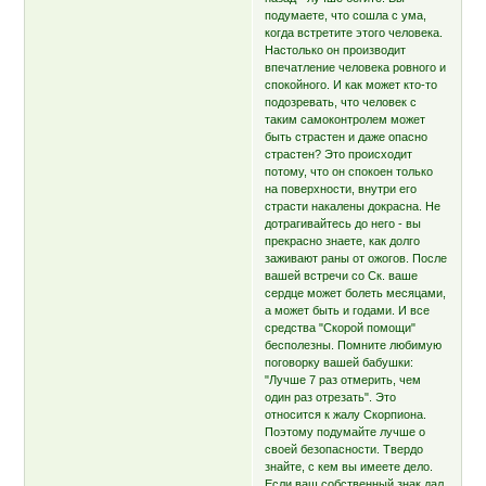
подумаете, что сошла с ума,
когда встретите этого человека.
Настолько он производит
впечатление человека ровного и
спокойного. И как может кто-то
подозревать, что человек с
таким самоконтролем может
быть страстен и даже опасно
страстен? Это происходит
потому, что он спокоен только
на поверхности, внутри его
страсти накалены докрасна. Не
дотрагивайтесь до него - вы
прекрасно знаете, как долго
заживают раны от ожогов. После
вашей встречи со Ск. ваше
сердце может болеть месяцами,
а может быть и годами. И все
средства "Скорой помощи"
бесполезны. Помните любимую
поговорку вашей бабушки:
"Лучше 7 раз отмерить, чем
один раз отрезать". Это
относится к жалу Скорпиона.
Поэтому подумайте лучше о
своей безопасности. Твердо
знайте, с кем вы имеете дело.
Если ваш собственный знак дал