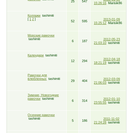
25
547
15:26:16
Marisik86
Коллажи
tashimiti
[
1
2
]
2013-01-09
52
595
15:25:12
Marisik86
Морские рамочки
tashimiti
2012-05-23
6
187
21:03:10
tashimiti
Календари
tashimiti
2012-04-18
12
294
18:21:19
tashimiti
Рамочки для
влюбленных
tashimiti
2012-03-09
29
404
21:06:03
tashimiti
Зимние, Новогодние
рамочки
tashimiti
2012-01-10
6
314
23:55:55
tashimiti
Осенние рамочки
tashimiti
2011-11-02
5
186
21:24:28
tashimiti