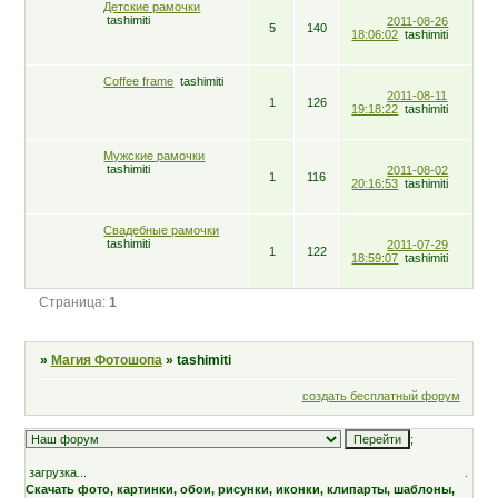
Детские рамочки
tashimiti
2011-08-26
5
140
18:06:02
tashimiti
Coffee frame
tashimiti
2011-08-11
1
126
19:18:22
tashimiti
Мужские рамочки
tashimiti
2011-08-02
1
116
20:16:53
tashimiti
Свадебные рамочки
tashimiti
2011-07-29
1
122
18:59:07
tashimiti
Страница:
1
»
Магия Фотошопа
»
tashimiti
создать бесплатный форум
;
загрузка...
.
Скачать фото, картинки, обои, рисунки, иконки, клипарты, шаблоны,