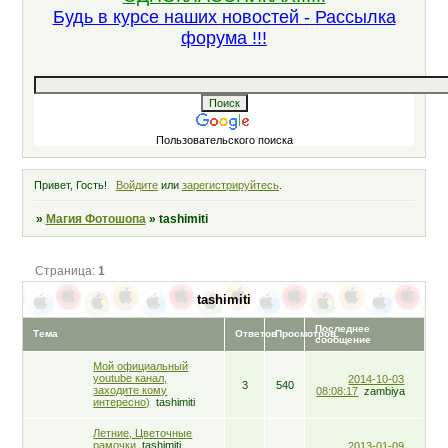
Будь в курсе наших новостей - Рассылка
форума !!!
Пользовательского поиска
Привет, Гость!
Войдите
или
зарегистрируйтесь
.
»
Магия Фотошопа
»
tashimiti
Страница:
1
tashimiti
Последнее
Тема
Ответов
Просмотров
сообщение
Мой официальный
youtube канал,
2014-10-03
3
540
заходите кому
08:08:17
zambiya
интересно)
tashimiti
Летние, Цветочные
рамочки
tashimiti
2013-01-09