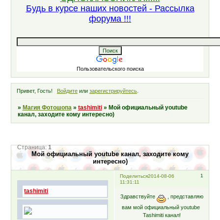
Будь в курсе наших новостей - Рассылка
форума !!!
Пользовательского поиска
Привет, Гость!
Войдите
или
зарегистрируйтесь
.
»
Магия Фотошопа
»
tashimiti
»
Мой официальный youtube
канал, заходите кому интересно)
Страница:
1
Мой официальный youtube канал, заходите кому
интересно)
1
Поделиться
2014-08-06
11:31:11
tashimiti
Здравствуйте
, представляю
вам мой официальный youtube
Tashimiti канал!