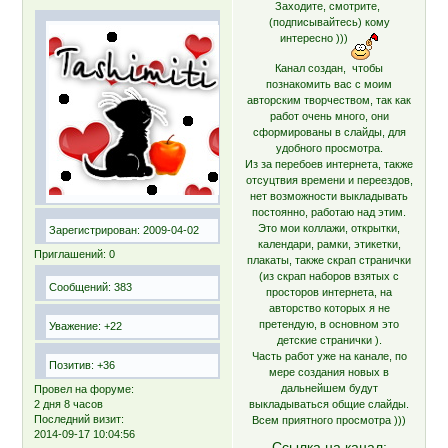
Заходите, смотрите,
(подписывайтесь) кому
интересно )))
Канал создан, чтобы
познакомить вас с моим
авторским творчеством, так как
работ очень много, они
сформированы в слайды, для
удобного просмотра.
Из за перебоев интернета, также
отсуцтвия времени и переездов,
нет возможности выкладывать
постоянно, работаю над этим.
Это мои коллажи, открытки,
Зарегистрирован
: 2009-04-02
календари, рамки, этикетки,
Приглашений:
0
плакаты, также скрап странички
(из скрап наборов взятых с
Сообщений:
383
просторов интернета, на
авторство которых я не
претендую, в основном это
Уважение:
+22
детские странички ).
Часть работ уже на канале, по
Позитив:
+36
мере создания новых в
дальнейшем будут
Провел на форуме:
2 дня 8 часов
выкладываться общие слайды.
Последний визит:
Всем приятного просмотра )))
2014-09-17 10:04:56
Ссылка на канал: