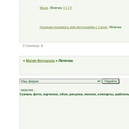
Мыло
Лёлечка
[
1
2
]
Начинаю осваивать мир фотографии с Canon
Лёлечка
Страница:
1
»
Магия Фотошопа
»
Лёлечка
;
загрузка...
Скачать фото, картинки, обои, рисунки, иконки, клипарты, шаблон