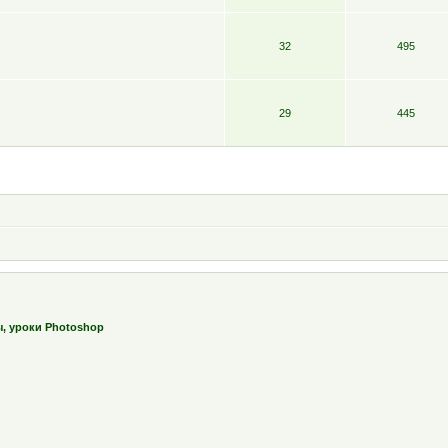
32
495
29
445
ы, уроки Photoshop