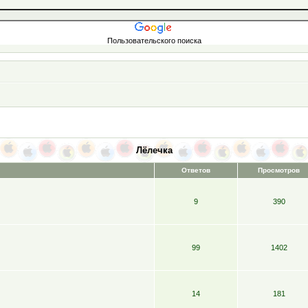
Пользовательского поиска
Лёлечка
Ответов
Просмотров
9
390
99
1402
14
181