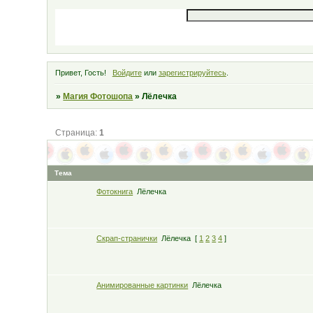
Привет, Гость!
Войдите
или
зарегистрируйтесь
.
»
Магия Фотошопа
»
Лёлечка
Страница:
1
Тема
Фотокнига
Лёлечка
Скрап-странички
Лёлечка
[
1
2
3
4
]
Анимированные картинки
Лёлечка