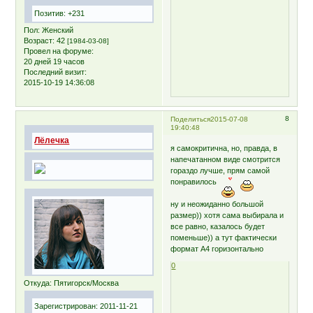
Позитив:
+231
Пол:
Женский
Возраст:
42
[1984-03-08]
Провел на форуме:
20 дней 19 часов
Последний визит:
2015-10-19 14:36:08
8
Поделиться
2015-07-08
19:40:48
Лёлечка
я самокритична, но, правда, в
напечатанном виде смотрится
гораздо лучше, прям самой
понравилось
ну и неожиданно большой
размер)) хотя сама выбирала и
все равно, казалось будет
поменьше)) а тут фактически
формат А4 горизонтально
0
Откуда:
Пятигорск/Москва
Зарегистрирован
: 2011-11-21