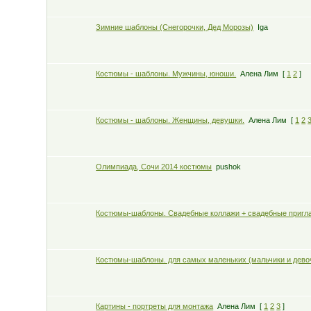
Зимние шаблоны (Снегорочки, Дед Морозы)
Iga
Костюмы - шаблоны. Мужчины, юноши.
Алена Лим
[
1
2
]
Костюмы - шаблоны. Женщины, девушки.
Алена Лим
[
1
2
Олимпиада, Сочи 2014 костюмы
pushok
Костюмы-шаблоны. Свадебные коллажи + свадебные пригл
Костюмы-шаблоны. для самых маленьких (мальчики и дево
Картины - портреты для монтажа
Алена Лим
[
1
2
3
]