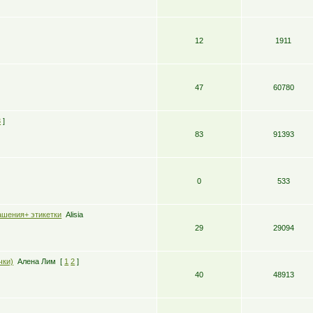
12
1911
47
60780
3
]
83
91393
0
533
ашения+ этикетки
Alisia
29
29094
чки)
Алена Лим
[
1
2
]
40
48913