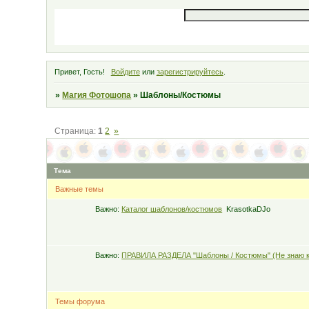
Привет, Гость!
Войдите
или
зарегистрируйтесь
.
»
Магия Фотошопа
»
Шаблоны/Костюмы
Страница:
1
2
»
Тема
Важные темы
Важно:
Каталог шаблонов/костюмов
KrasotkaDJo
Важно:
ПРАВИЛА РАЗДЕЛА "Шаблоны / Костюмы" (Не знаю 
Темы форума