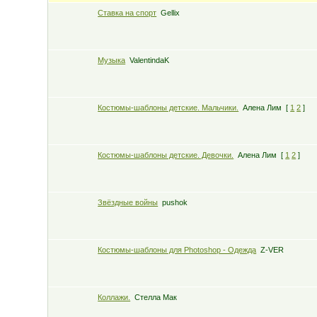
Ставка на спорт
Gellix
Музыка
ValentindaK
Костюмы-шаблоны детские. Мальчики.
Алена Лим
[
1
2
]
Костюмы-шаблоны детские. Девочки.
Алена Лим
[
1
2
]
Звёздные войны
pushok
Костюмы-шаблоны для Photoshop - Одежда
Z-VER
Коллажи.
Стелла Мак