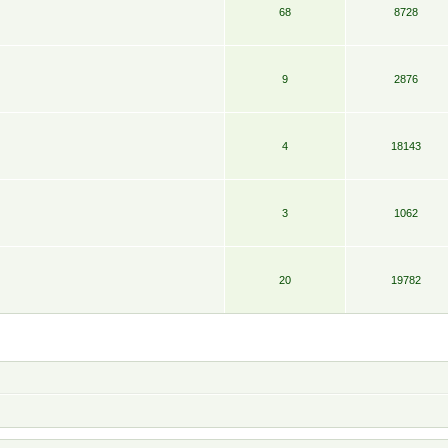
68
8728
9
2876
4
18143
3
1062
20
19782