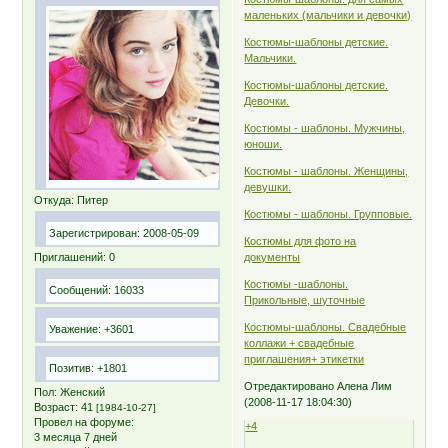
маленьких (мальчики и девочки)
Костюмы-шаблоны детские.
Мальчики.
Костюмы-шаблоны детские.
Девочки.
Костюмы - шаблоны. Мужчины,
юноши.
Костюмы - шаблоны. Женщины,
девушки.
Откуда:
Питер
Костюмы - шаблоны. Групповые.
Зарегистрирован
: 2008-05-09
Костюмы для фото на
Приглашений:
0
документы
Костюмы -шаблоны.
Сообщений:
16033
Прикольные, шуточные
Костюмы-шаблоны. Свадебные
Уважение:
+3601
коллажи + свадебные
приглашения+ этикетки
Позитив:
+1801
Отредактировано Алена Лим
Пол:
Женский
(2008-11-17 18:04:30)
Возраст:
41
[1984-10-27]
Провел на форуме:
+4
3 месяца 7 дней