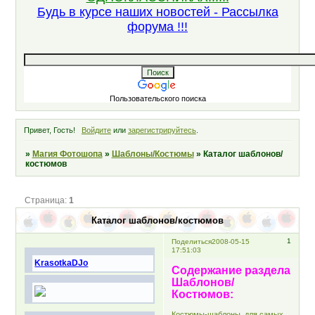
Будь в курсе наших новостей - Рассылка
форума !!!
Пользовательского поиска
Привет, Гость!
Войдите
или
зарегистрируйтесь
.
»
Магия Фотошопа
»
Шаблоны/Костюмы
»
Каталог шаблонов/
костюмов
Страница:
1
Каталог шаблонов/костюмов
1
Поделиться
2008-05-15
17:51:03
KrasotkaDJo
Содержание раздела
Шаблонов/
Костюмов:
Костюмы-шаблоны. для самых