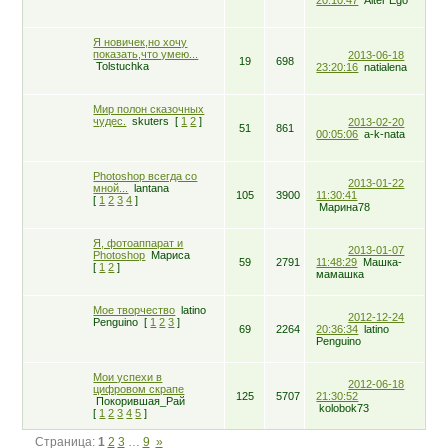
Я новичек,но хочу
показать,что умею...
2013-06-18
19
698
Tolstuchka
23:20:16
natialena
Мир полон сказочных
чудес.
skuters
[
1
2
]
2013-02-20
51
861
00:05:06
a-k-nata
Photoshop всегда со
2013-01-22
мной...
lantana
105
3900
11:30:41
[
1
2
3
4
]
Марина78
Я, фотоаппарат и
2013-01-07
Photoshop
Мариса
59
2791
11:48:29
Машка-
[
1
2
]
мамашка
Мое творчество
latino
2012-12-24
Penguino
[
1
2
3
]
69
2264
20:36:34
latino
Penguino
Мои успехи в
2012-06-18
цифровом скрапе
125
5707
21:30:52
Покорившая_Рай
kolobok73
[
1
2
3
4
5
]
Страница:
1
2
3
…
9
»