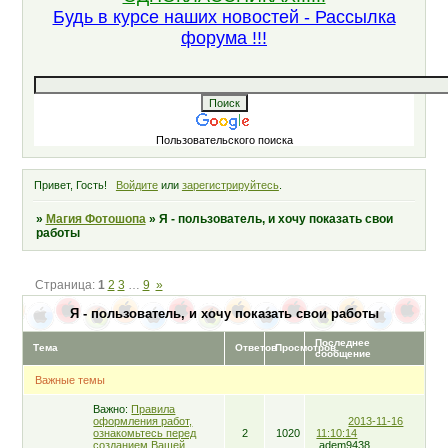
Будь в курсе наших новостей - Рассылка
форума !!!
Пользовательского поиска
Привет, Гость!
Войдите
или
зарегистрируйтесь
.
»
Магия Фотошопа
»
Я - пользователь, и хочу показать свои
работы
Страница:
1
2
3
…
9
»
Я - пользователь, и хочу показать свои работы
Последнее
Тема
Ответов
Просмотров
сообщение
Важные темы
Важно:
Правила
оформления работ,
2013-11-16
ознакомьтесь перед
2
1020
11:10:14
созданием Вашей
adem9438