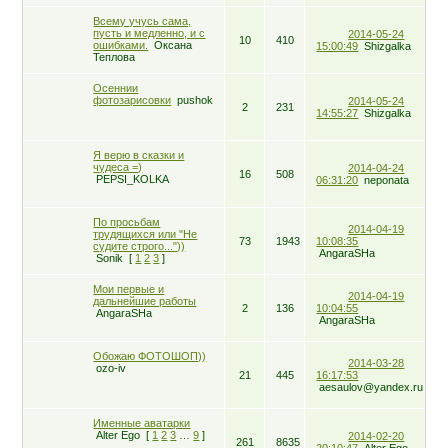
Всему учусь сама,
пусть и медленно, и с
2014-05-24
10
410
ошибками.
Оксана
15:00:49
Shizgalka
Теплова
Осеннии
фотозарисовки
pushok
2014-05-24
2
231
14:55:27
Shizgalka
Я верю в сказки и
чудеса =)
2014-04-24
16
508
PEPSI_KOLKA
06:31:20
neponata
По просьбам
2014-04-19
трудящихся или "Не
73
1943
10:08:35
судите строго..."))
AngaraSHa
Sоnіk
[
1
2
3
]
Мои первые и
2014-04-19
дальнейшие работы
2
136
10:04:55
AngaraSHa
AngaraSHa
Обожаю ФОТОШОП))
2014-03-28
ozo-iv
21
445
16:17:53
aesaulov@yandex.ru
Именные аватарки
Alter Ego
[
1
2
3
…
9
]
2014-02-20
261
8635
20:10:47
Alter Ego