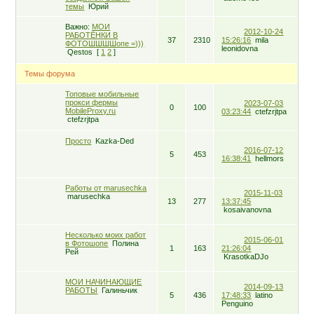
темы
Юрий
Важно:
МОИ
2012-10-24
РАБОТЁНКИ В
37
2310
15:26:16
mila
ФОТОШШШШопе =)))
leonidovna
Qestos
[
1
2
]
Темы форума
Топовые мобильные
прокси фермы
2023-07-03
0
100
MobileProxy.ru
03:23:44
ctefzrjtpa
ctefzrjtpa
Просто
Kazka-Ded
2016-07-12
5
453
16:38:41
hellmors
Работы от marusechka
2015-11-03
marusechka
13
277
13:37:45
kosaivanovna
Несколько моих работ
2015-06-01
в Фотошопе
Полина
1
163
21:26:04
Рей
KrasotkaDJo
МОИ НАЧИНАЮЩИЕ
2014-09-13
РАБОТЫ
Галиньчик
5
436
17:48:33
latino
Penguino