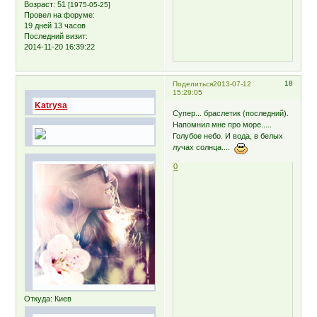
Возраст:
51
[1975-05-25]
Провел на форуме:
19 дней 13 часов
Последний визит:
2014-11-20 16:39:22
18
Поделиться
2013-07-12
15:29:05
Katrysa
Супер... браслетик (последний).
Напомнил мне про море.....
Голубое небо. И вода, в белых
лучах солнца....
0
Откуда:
Киев