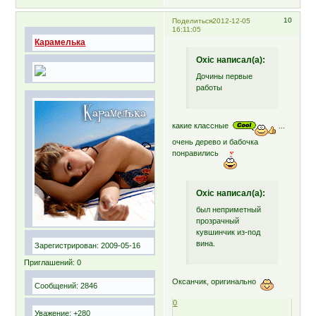
10
Поделиться
2012-12-05
16:11:05
Карамелька
Oxic написал(а):
Дочины первые
работы
какие классные
...
очень дерево и бабочка
понравились
Oxic написал(а):
был неприметный
прозрачный
кувшинчик из-под
вина.
Зарегистрирован
: 2009-05-16
Приглашений:
0
Оксанчик, оригинально
Сообщений:
2846
0
Уважение:
+280