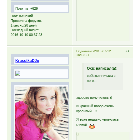
Позитив:
+629
Пол:
Женский
Провел на форуме:
1 месяц 28 дней
Последний визит:
2016-10-10 00:37:23
21
Поделиться
2013-07-12
16:10:21
KrasotkaDJo
Oxic написал(а):
собезьянничала с
него...
здорово получилось ))
И красный набор очень
красивый !!!!!
Я тоже недавно увлеклась
глиной
0