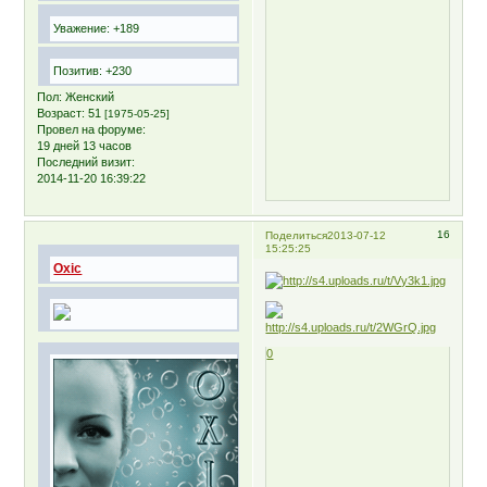
Уважение:
+189
Позитив:
+230
Пол:
Женский
Возраст:
51
[1975-05-25]
Провел на форуме:
19 дней 13 часов
Последний визит:
2014-11-20 16:39:22
16
Поделиться
2013-07-12
15:25:25
Oxic
0