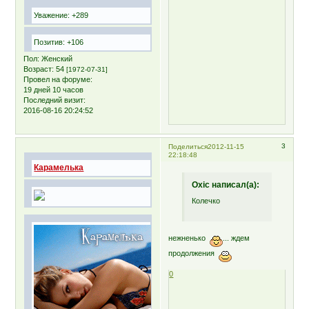
Уважение:
+289
Позитив:
+106
Пол:
Женский
Возраст:
54
[1972-07-31]
Провел на форуме:
19 дней 10 часов
Последний визит:
2016-08-16 20:24:52
3
Поделиться
2012-11-15
22:18:48
Карамелька
Oxic написал(а):
Колечко
нежненько
... ждем
продолжения
0