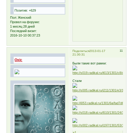
Позитив:
+629
Пол:
Женский
Провел на форуме:
1 месяц 28 дней
Последний визит:
2016-10-10 00:37:23
11
Поделиться
2013-01-17
21:30:31
Oxic
Были такие вот рамки:
Стали
+1