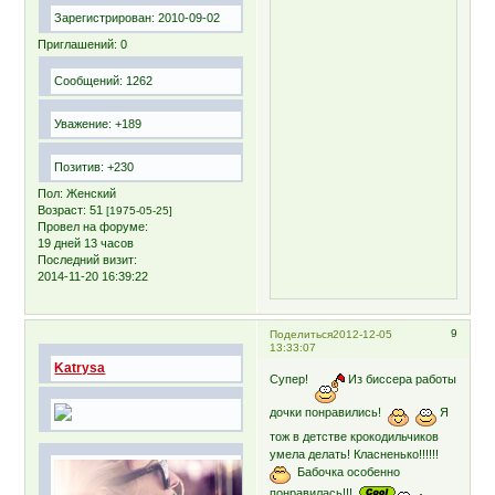
Зарегистрирован
: 2010-09-02
Приглашений:
0
Сообщений:
1262
Уважение:
+189
Позитив:
+230
Пол:
Женский
Возраст:
51
[1975-05-25]
Провел на форуме:
19 дней 13 часов
Последний визит:
2014-11-20 16:39:22
9
Поделиться
2012-12-05
13:33:07
Katrysa
Супер!
Из биссера работы
дочки понравились!
Я
тож в детстве крокодильчиков
умела делать! Класненько!!!!!!
Бабочка особенно
понравилась!!!