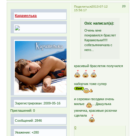
20
Поделиться
2013-07-12
15:56:17
Карамелька
Oxic написал(а):
Очень мне
понравился браслет
Карамельки!!!!!
собезьянничала с
него...
красивый браслетик получился
наборчик тоже супер
и сережки-гвоздики очень
Зарегистрирован
: 2009-05-16
милые
... Дашулька
Приглашений:
0
умничка, красивые розочки
сделала
Сообщений:
2846
0
Уважение:
+280