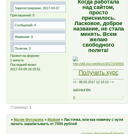
Когда работала
над сайтом,
Зарегистрирован
: 2017-03-07
просто
Приглашений:
0
приснилось.
Ласковое, доброе
Сообщений:
4
название, не стала
менять. Всем
Уважение:
0
желаю
свободного
Позитив:
0
полета!
Провел на форуме:
1 минуту
Последний визит:
2017-03-09 16:19:51
Получить курс
<!-- 08.03.2017 12:13:12 -->
ddGHkiFBN
0
Страница:
1
»
Магия Фотошопа
»
Мафия
»
Ласточка, или как новичку с нуля
начать зарабатывать от 7000 рублей
создать бесплатный форум