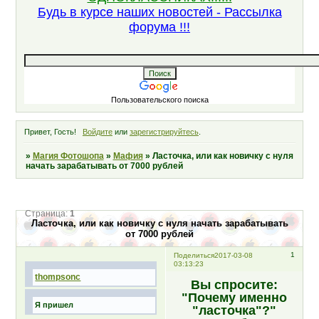
Будь в курсе наших новостей - Рассылка
форума !!!
Пользовательского поиска
Привет, Гость!
Войдите
или
зарегистрируйтесь
.
»
Магия Фотошопа
»
Мафия
»
Ласточка, или как новичку с нуля
начать зарабатывать от 7000 рублей
Страница:
1
Ласточка, или как новичку с нуля начать зарабатывать
от 7000 рублей
1
Поделиться
2017-03-08
03:13:23
thompsonc
Вы спросите:
"Почему именно
Я пришел
"ласточка"?"