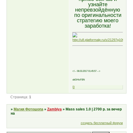
узнайте
непревзойдённую
по оригинальности
стратегию моего
заработка!
<!-- 08.03.2017 01:45:57 -->
ddGHkiFBN
0
Страница:
1
»
Магия Фотошопа
»
Zambiya
»
Mass sales 1.0 | 2700 р. за вечер
на
создать бесплатный форум