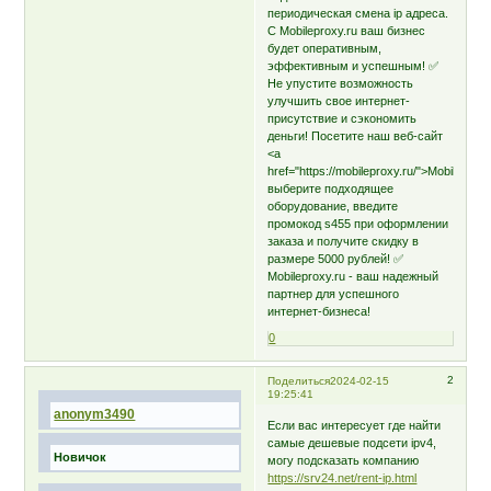
периодическая смена ip адреса.
С Mobileproxy.ru ваш бизнес
будет оперативным,
эффективным и успешным! ✅
Не упустите возможность
улучшить свое интернет-
присутствие и сэкономить
деньги! Посетите наш веб-сайт
<a
href="https://mobileproxy.ru/">MobileProxy
выберите подходящее
оборудование, введите
промокод s455 при оформлении
заказа и получите скидку в
размере 5000 рублей! ✅
Mobileproxy.ru - ваш надежный
партнер для успешного
интернет-бизнеса!
0
2
Поделиться
2024-02-15
19:25:41
anonym3490
Если вас интересует где найти
самые дешевые подсети ipv4,
Новичок
могу подсказать компанию
https://srv24.net/rent-ip.html