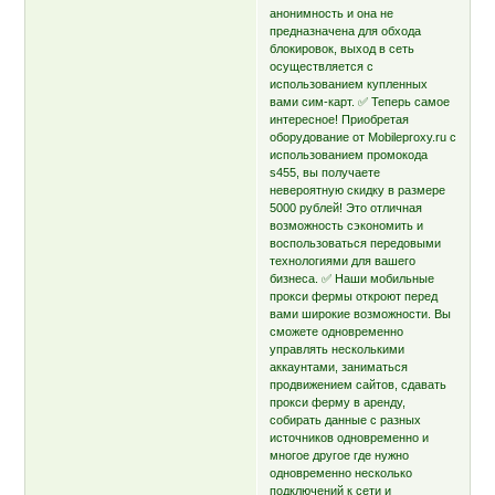
анонимность и она не
предназначена для обхода
блокировок, выход в сеть
осуществляется с
использованием купленных
вами сим-карт. ✅ Теперь самое
интересное! Приобретая
оборудование от Mobileproxy.ru с
использованием промокода
s455, вы получаете
невероятную скидку в размере
5000 рублей! Это отличная
возможность сэкономить и
воспользоваться передовыми
технологиями для вашего
бизнеса. ✅ Наши мобильные
прокси фермы откроют перед
вами широкие возможности. Вы
сможете одновременно
управлять несколькими
аккаунтами, заниматься
продвижением сайтов, сдавать
прокси ферму в аренду,
собирать данные с разных
источников одновременно и
многое другое где нужно
одновременно несколько
подключений к сети и