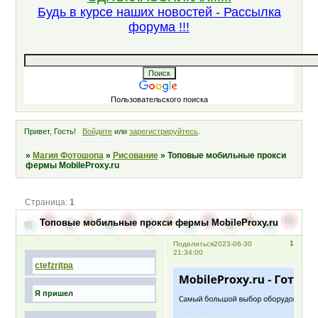
Будь в курсе наших новостей - Рассылка
форума !!!
Пользовательского поиска
Привет, Гость!
Войдите
или
зарегистрируйтесь
.
»
Магия Фотошопа
»
Рисование
»
Топовые мобильные прокси
фермы MobileProxy.ru
Страница:
1
Топовые мобильные прокси фермы MobileProxy.ru
1
Поделиться
2023-06-30
21:34:00
ctefzrjtpa
Я пришел