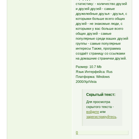
статистику: - количество друзей
и друзей друзей - самые
дружелюбные друзья - друзья, с
которыми больше всего общих
друзей - не знакомые люди, с
которыми у вас больше всего
общих друзей - самые
популярные среди ваших друзей
группы - самые популярные
интересы Также, программа
создаёт страницу со ссылками
на домашние странички друзей.
Размер: 10.7 Mb
Язык Интерфейса: Rus
Платформа: Windows
2000/Xp/Vista
Скрытый текст:
Для просмотра
скрытого текста -
войдите
или
зарегистрируйтесь
.
0