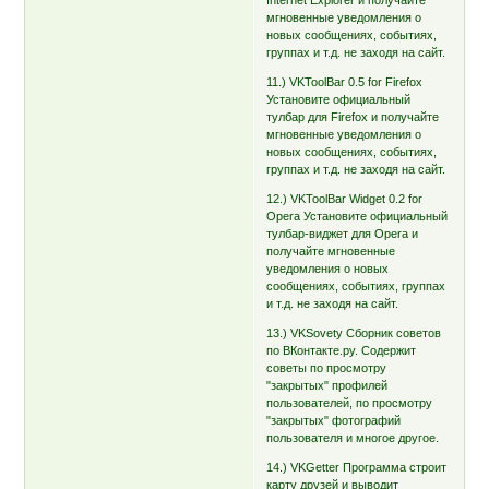
Internet Explorer и получайте
мгновенные уведомления о
новых сообщениях, событиях,
группах и т.д. не заходя на сайт.
11.) VKToolBar 0.5 for Firefox
Установите официальный
тулбар для Firefox и получайте
мгновенные уведомления о
новых сообщениях, событиях,
группах и т.д. не заходя на сайт.
12.) VKToolBar Widget 0.2 for
Opera Установите официальный
тулбар-виджет для Opera и
получайте мгновенные
уведомления о новых
сообщениях, событиях, группах
и т.д. не заходя на сайт.
13.) VKSovety Сборник советов
по ВКонтакте.ру. Содержит
советы по просмотру
"закрытых" профилей
пользователей, по просмотру
"закрытых" фотографий
пользователя и многое другое.
14.) VKGetter Программа строит
карту друзей и выводит