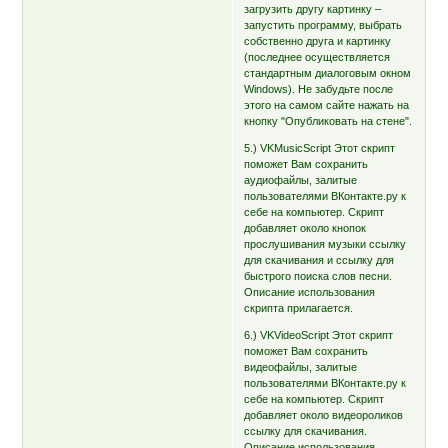
загрузить другу картинку –
запустить программу, выбрать
собственно друга и картинку
(последнее осуществляется
стандартным диалоговым окном
Windows). Не забудьте после
этого на самом сайте нажать на
кнопку "Опубликовать на стене".
5.) VKMusicScript Этот скрипт
поможет Вам сохранить
аудиофайлы, залитые
пользователями ВКонтакте.ру к
себе на компьютер. Скрипт
добавляет около кнопок
прослушивания музыки ссылку
для скачивания и ссылку для
быстрого поиска слов песни.
Описание использования
скрипта прилагается.
6.) VKVideoScript Этот скрипт
поможет Вам сохранить
видеофайлы, залитые
пользователями ВКонтакте.ру к
себе на компьютер. Скрипт
добавляет около видеороликов
ссылку для скачивания.
Описание использования