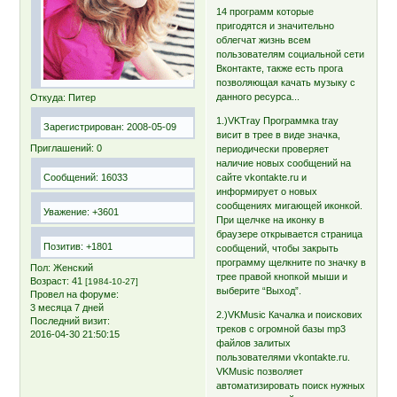
14 программ которые
пригодятся и значительно
облегчат жизнь всем
пользователям социальной сети
Вконтакте, также есть прога
позволяющая качать музыку с
данного ресурса...
Откуда:
Питер
1.)VKTray Программка tray
Зарегистрирован
: 2008-05-09
висит в трее в виде значка,
Приглашений:
0
периодически проверяет
наличие новых сообщений на
Сообщений:
16033
сайте vkontakte.ru и
информирует о новых
сообщениях мигающей иконкой.
Уважение:
+3601
При щелчке на иконку в
браузере открывается страница
Позитив:
+1801
сообщений, чтобы закрыть
программу щелкните по значку в
Пол:
Женский
трее правой кнопкой мыши и
Возраст:
41
[1984-10-27]
выберите “Выход”.
Провел на форуме:
3 месяца 7 дней
2.)VKMusic Качалка и поискових
Последний визит:
треков с огромной базы mp3
2016-04-30 21:50:15
файлов залитых
пользователями vkontakte.ru.
VKMusic позволяет
автоматизировать поиск нужных