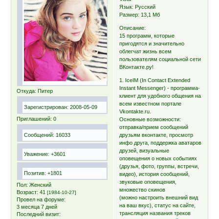
Язык: Русский
Размер: 13,1 Мб
Описание:
15 программ, которые
пригодятся и значительно
облегчат жизнь всем
пользователям социальной сети
ВКонтакте.ру!
1. IceIM (In Contact Extended
Instant Messenger) - программа-
Откуда:
Питер
клиент для удобного общения на
всем известном портале
Зарегистрирован
: 2008-05-09
Vkontakte.ru.
Приглашений:
0
Основные возможности:
отправка/прием сообщений
Сообщений:
16033
друзьям вконтакте, просмотр
инфо друга, поддержка аватаров
друзей, визуальные
Уважение:
+3601
оповещения о новых событиях
(друзья, фото, группы, встречи,
Позитив:
+1801
видео), история сообщений,
звуковые оповещения,
Пол:
Женский
множество скинов
Возраст:
41
[1984-10-27]
(можно настроить внешний вид
Провел на форуме:
на ваш вкус), статус на сайте,
3 месяца 7 дней
трансляция названия треков
Последний визит: