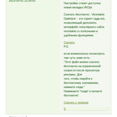
2013-03-01 23:28:53
Настройки станет доступна
новая вкладка VKOpt
Скачать бесплатно : Vkontakte
Optimizer - это скрипт (адд-он),
позволяющий дополнять
интерфейс популярного сайта
vkontakte.ru полезными и
удобными функциями.
Скачать
P.S.
если внимательно посмотреть
там чуть ниже есть:
"Этот файл можно скачать
бесплатно на ограниченной
скорости после просмотра
рекламы. Для
того, чтобы перейти к
бесплатному скачиванию,
нажмите сюда."
Нажимаете "сюда" и качаете
бесплатно!
Скачать с зеркала
0