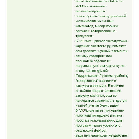
пользователями vkontakte.ru.
VKMusic позволяет
автоматизировать
поиск нужных вам аудизаписей
и скачивание их на ваш
компьютер, выбор музыки
оргомен. Авторизации не
требуется.
5. VKPaint - рисовалка/загрузчик
картинок вконтакте.ру, поможет
вам добавить нужный элемент к
вашему граффити или
полностью перенести
понравившую вам картинку на
стену ваших друзей.
Поддерживает 2 режима работы,
"перерисовка" картинки и
загрузка напрямую. В отличии
от сайтов предоставляющих
загрузку картинок, вам не
приходится засвечивать доступ
к своей учетке 3-им лицам.
6. VKPicture имеет интуитивно
понятный интерфейс и очень
проста в использовании. Для
программ такого уровня это
решающий фактор,
ведь при малейшем неудобстве