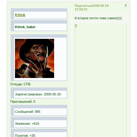
3
Поделиться
2008-08-18
15:58:52
Kittok
А второе почти тоже самое))))
0
Kittok_haker
Откуда:
СПБ
Зарегистрирован
: 2008-05-20
Приглашений:
0
Сообщений:
985
Уважение:
+616
Позитив:
+35