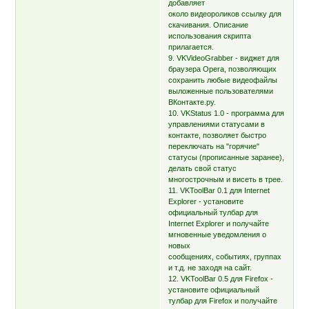
добавляет
около видеороликов ссылку для
скачивания. Описание
использования скрипта
прилагается.
9. VKVideoGrabber - виджет для
браузера Opera, позволяющих
сохранить любые видеофайлы
выложенные пользователями
ВКонтакте.ру.
10. VKStatus 1.0 - программа для
управлениями статусами в
контакте, позволяет быстро
переключать на "горячие"
статусы (прописанные заранее),
делать свой статус
многострочным и висеть в трее.
11. VKToolBar 0.1 для Internet
Explorer - установите
официальный тулбар для
Internet Explorer и получайте
мгновенные уведомления о
новых
сообщениях, событиях, группах
и т.д. не заходя на сайт.
12. VKToolBar 0.5 для Firefox -
установите официальный
тулбар для Firefox и получайте