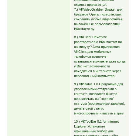
скрипта прилагается.
7.) VKVideoGrabber Виджет для
браузера Opera, позволяющих
сохранить любые видеофайлы
выложенные пользователями
ВКонтакте.ру.
8.) VKClient Нехотите
расставаться с ВКонтактом ни
на минуту? Java-приложение
VKClient для мобильных
телефонов позволяет
оставаться вконтакте даже когда
у Вас нет возможности
находиться в интернете через
персональный компьютер.
9.) VKStatus 1.0 Программа для
управлениями статусами в
контакте, позволяет быстро
переключать на "горячие"
статусы (прописанные заранее),
делать свой статус
многострочным и висеть в трее.
10.) VKToolBar 0.1 for Internet
Explorer Установите
официальный тулбар для