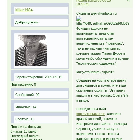
6
Поделиться
2009-09-15
18:35:45
killer1984
Скрипты для vkontakte.ru
Добродетель
Функции адд-она не
противоречат правилам
пользования сайта, как
перечисленным в "правилах",
так и негласным (например,
которые указал Павел Дуров в
каком-либо обсуждении в группе
Техническая поддержка )
Как установить скрипт?
Зарегистрирован
: 2009-09-15
Создайте на компьютере папку
Приглашений:
0
для скриптов и поместите туда
скачанные скрипты. Эту папку
Сообщений:
90
впишите в настройках Opera 9.5
и выше:
Уважение:
+4
Перейдите на сайт
http://vkontakte.ru/,
кликните
правой кнопкой, нажмите
Позитив:
+1
Настройки для сайта..., вкладка
Провел на форуме:
Скрипты, укажите папку со
6 часов 13 минут
скриптами. После этого на
Последний визит:
вашей странице в меню Мои