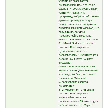
утилита не оказывается
применяемой. Всё, что нужно
сделать, чтобы загрузить другу
картинку – запустить
программу, выбрать собственно
друга и картинку (последнее
осуществляется стандартным
диалоговым окном Windows). Не
забудьте после этого
на самом сайте нажать на
кнопку "Опубликовать на стене".
7. VKMusicScript - этот скрипт
поможет Вам сохранить
аудиофайлы, залитые
пользователями ВКонтакте.ру к
себе на компьютер. Скрипт
добавляет
около кнопок прослушивания
музыки ссылку для скачивания
и ссылку для быстрого поиска
слов песни. Описание
использования скрипта
прилагается.
8. VKVideoScript - этот скрипт
поможет Вам сохранить
видеофайлы, залитые
пользователями ВКонтакте.ру к
себе на компьютер. Скрипт