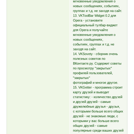
мгновенные уведомления о
новых сообщениях, событиях,
группах и т.д. не заходя на сайт.
13. VKToolBar Widget 0.2 для
Opera - установите
официальный тулбар-виджет
для Opera и получайте
мгновенные уведомления о
новых сообщениях,
событиях, группах и т.д. не
заходя на сайт.
14. VKSovety - сборник очень
полезных советов по
ВКонтакте.ру. Содержит советы
по просмотру "закрытых"
профилей пользователей,
"закрытых"
фотографий и многое другое.
15. VKGetter - программа строит
карту друзей и выводит
статистику: - количество друзей
и друзей друзей - самые
дружелюбные друзья - друзья,
с которыми больше всего общих
друзей - не знакомые люди, с
которыми у вас больше всего
общих друзей - самые
популярные среди ваших друзей