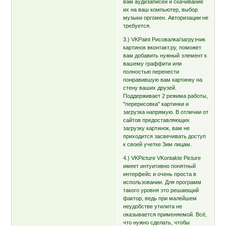
вам аудизаписей и скачивание
их на ваш компьютер, выбор
музыки оргомен. Авторизации не
требуется.
3.) VKPaint Рисовалка/загрузчик
картинок вконтакт.ру, поможет
вам добавить нужный элемент к
вашему граффити или
полностью перенести
понравившую вам картинку на
стену ваших друзей.
Поддерживает 2 режима работы,
"перерисовка" картинки и
загрузка напрямую. В отличии от
сайтов предоставляющих
загрузку картинок, вам не
приходится засвечивать доступ
к своей учетке 3им лицам.
4.) VKPicture VKontakte Picture
имеет интуитивно понятный
интерфейс и очень проста в
использовании. Для программ
такого уровня это решающий
фактор, ведь при малейшем
неудобстве утилита не
оказывается применяемой. Всё,
что нужно сделать, чтобы