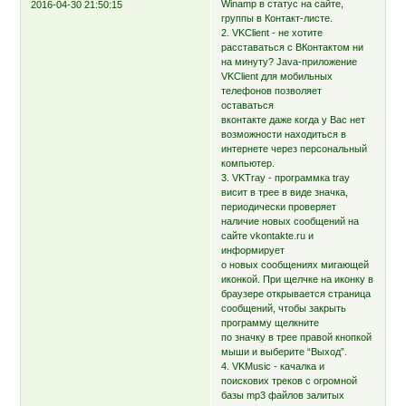
Winamp в статус на сайте,
2016-04-30 21:50:15
группы в Контакт-листе.
2. VKClient - не хотите
расставаться с ВКонтактом ни
на минуту? Java-приложение
VKClient для мобильных
телефонов позволяет
оставаться
вконтакте даже когда у Вас нет
возможности находиться в
интернете через персональный
компьютер.
3. VKTray - программка tray
висит в трее в виде значка,
периодически проверяет
наличие новых сообщений на
сайте vkontakte.ru и
информирует
о новых сообщениях мигающей
иконкой. При щелчке на иконку в
браузере открывается страница
сообщений, чтобы закрыть
программу щелкните
по значку в трее правой кнопкой
мыши и выберите “Выход”.
4. VKMusic - качалка и
поискових треков с огромной
базы mp3 файлов залитых